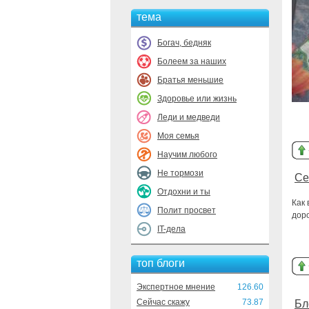
тема
Богач, бедняк
Болеем за наших
Братья меньшие
Здоровье или жизнь
Леди и медведи
Моя семья
Научим любого
Не тормози
Се
Отдохни и ты
Как 
Полит просвет
дор
IT-дела
топ блоги
Экспертное мнение
126.60
Сейчас скажу
73.87
Бл