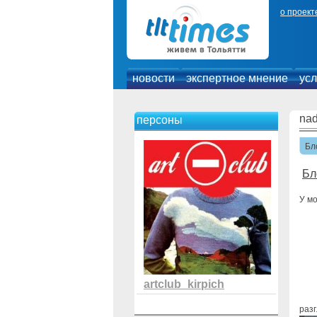
о проект
новости
экспертное мнение
усл
na
персоны
Бл
Бл
У мо
artclub_kirpich
разг