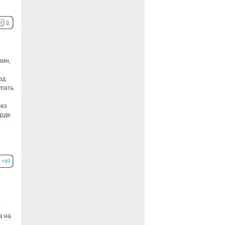
0
зин,
рд
упать
без
арде
+40
е
а на