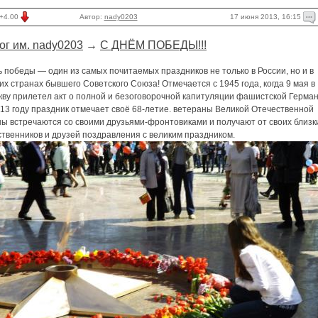
17 июня 2013, 16:15
+4.00
Автор:
nady0203
ог им. nady0203
→
C ДНЁМ ПОБЕДЫ!!!
 победы — один из самых почитаемых праздников не только в России, но и в
их странах бывшего Советского Союза! Отмечается с 1945 года, когда 9 мая в
кву прилетел акт о полной и безоговорочной капитуляции фашистской Герман
13 году праздник отмечает своё 68-летие. ветераны Великой Отечественной
ы встречаются со своими друзьями-фронтовиками и получают от своих близк
твенников и друзей поздравления с великим праздником.