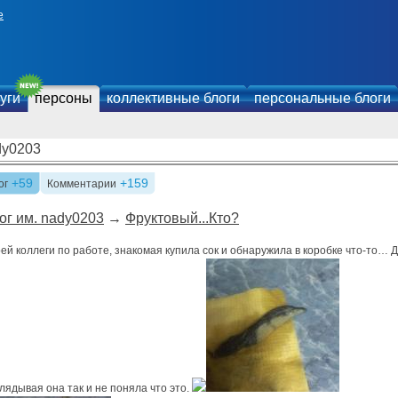
е
уги
персоны
коллективные блоги
персональные блоги
dy0203
+59
+159
ог
Комментарии
ог им. nady0203
→
Фруктовый...Кто?
ей коллеги по работе, знакомая купила сок и обнаружила в коробке что-то… 
лядывая она так и не поняла что это.