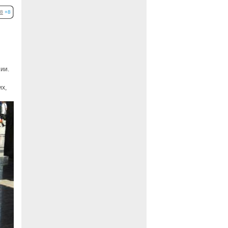
8
+8
ии.
их,