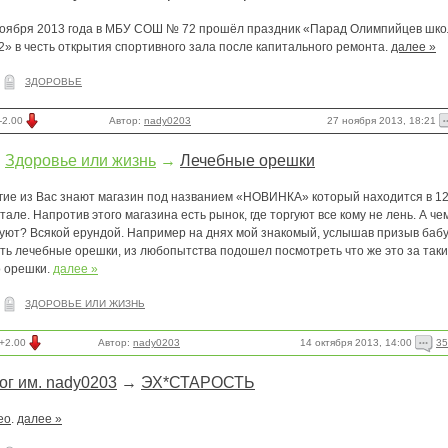
ноября 2013 года в МБУ СОШ № 72 прошёл праздник «Парад Олимпийцев шк
» в честь открытия спортивного зала после капитального ремонта.
далее »
ЗДОРОВЬЕ
27 ноября 2013, 18:21
-2.00
Автор:
nady0203
Здоровье или жизнь
→
Лечебные орешки
гие из Вас знают магазин под названием «НОВИНКА» который находится в 1
тале. Напротив этого магазина есть рынок, где торгуют все кому не лень. А че
гуют? Всякой ерундой. Например на днях мой знакомый, услышав призыв баб
ть лечебные орешки, из любопытства подошел посмотреть что же это за так
о орешки.
далее »
ЗДОРОВЬЕ ИЛИ ЖИЗНЬ
14 октября 2013, 14:00
35
+2.00
Автор:
nady0203
ог им. nady0203
→
ЭХ*СТАРОСТЬ
ео
.
далее »