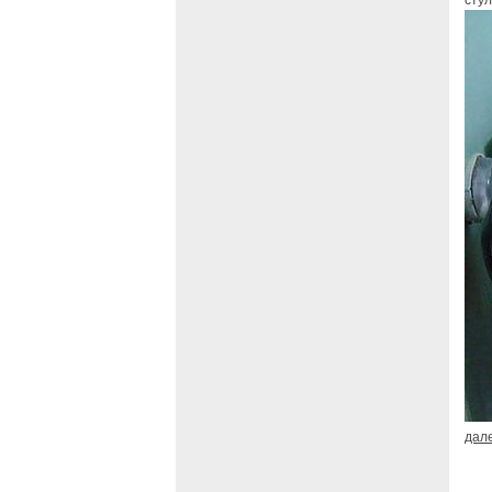
сту
дал