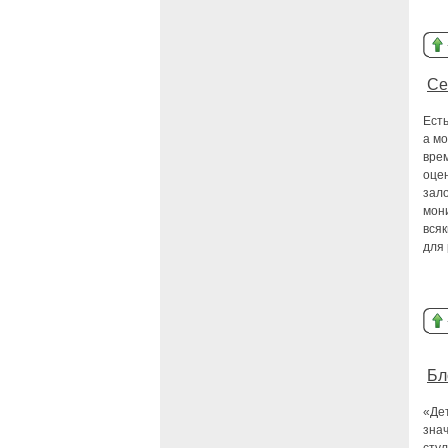
Се
Ест
а мо
вре
оцен
зало
мон
всяк
для
Бл
«Дет
знач