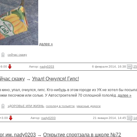
далее »
сейчас скажу
6 февраля 2014, 16:38
25
-9.00
Автор:
nady0203
йчас скажу
→
Упал! Очнулся! Гипс!
в кино, упал, очнулся, гипс. Кто-нибудь в этом городе из УК не хотел бы посып
ожки песочком или солью. У Автостроителей 70 сплошной гололёд.
далее »
зДОРОВЬЕ ИЛИ ЖИЗНЬ
,
гололед в тольятти
,
ужасные дороги
21 января 2014, 14:45
14
+3.00
Автор:
nady0203
ог им. nady0203
→
Открытие спортзала в школе №72