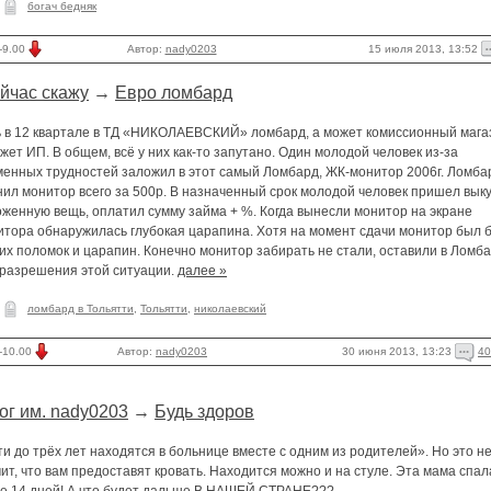
богач бедняк
15 июля 2013, 13:52
-9.00
Автор:
nady0203
йчас скажу
→
Евро ломбард
ь в 12 квартале в ТД «НИКОЛАЕВСКИЙ» ломбард, а может комиссионный мага
жет ИП. В общем, всё у них как-то запутано. Один молодой человек из-за
менных трудностей заложил в этот самый Ломбард, ЖК-монитор 2006г. Ломба
ил монитор всего за 500р. В назначенный срок молодой человек пришел вык
женную вещь, оплатил сумму займа + %. Когда вынесли монитор на экране
итора обнаружилась глубокая царапина. Хотя на момент сдачи монитор был 
их поломок и царапин. Конечно монитор забирать не стали, оставили в Ломб
 разрешения этой ситуации.
далее »
ломбард в Тольятти
,
Тольятти
,
николаевский
30 июня 2013, 13:23
40
-10.00
Автор:
nady0203
ог им. nady0203
→
Будь здоров
и до трёх лет находятся в больнице вместе с одним из родителей». Но это н
ит, что вам предоставят кровать. Находится можно и на стуле. Эта мама спал