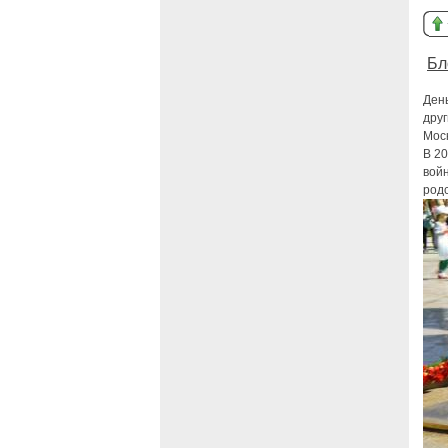
Бл
День
друг
Мос
В 20
войн
родс