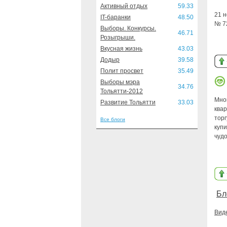
Активный отдых
59.33
21 
IT-баранки
48.50
№ 72
Выборы. Конкурсы.
46.71
Розыгрыши.
Вкусная жизнь
43.03
Додыр
39.58
Полит просвет
35.49
Выборы мэра
34.76
Тольятти-2012
Мно
Развитие Тольятти
33.03
квар
тор
Все блоги
купи
чуд
Бл
Вид