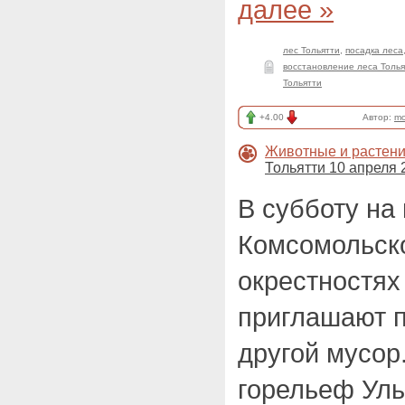
далее »
лес Тольятти
,
посадка леса
восстановление леса Толья
Тольятти
+4.00
Автор:
mo
Животные и растен
Тольятти 10 апреля 
В субботу на
Комсомольско
окрестностях
приглашают п
другой мусор
горельеф Уль