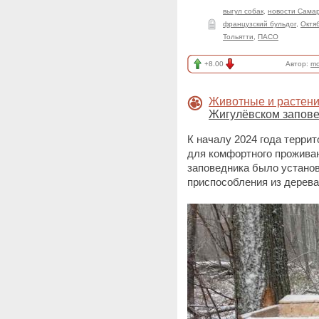
выгул собак
,
новости Сама
французский бульдог
,
Октя
Тольятти
,
ПАСО
+8.00
Автор:
mo
Животные и растен
Жигулёвском запов
К началу 2024 года терри
для комфортного прожива
заповедника было устано
приспособления из дерев