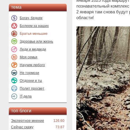
января 2025 года маршрут
познавательный комплекс 
тема
2 января там снова будут
области!
Богач, бедняк
Болеем за наших
Братья меньшие
Здоровье или жизнь
Леди и медведи
Моя семья
Научим любого
Не тормози
Отдохни и ты
Полит просвет
IT-дела
топ блоги
Экспертное мнение
126.60
Сейчас скажу
73.87