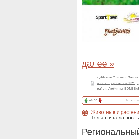
далее »
субботник Тольятти
,
Тольят
плоггинг
,
субботник 2021
,
с
район
,
Люблины
,
BOMBBA
+0.00
Автор:
m
Животные и растен
Тольятти вяло восс
Региональный