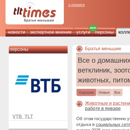
о проекте
новости
экспертное мнение
услуги
персоны
колл
Братья меньшие
персоны
Все о домашних
ветклиник, зоот
животных, пито
Хорошие
Новые
Все
Животные и растен
работе в январе
VTB_TLT
Об этом государственно 
отдыха в
социальных сет