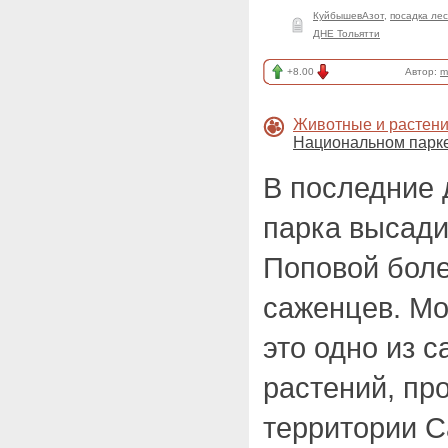
КуйбышевАзот
,
посадка ле
ДНЕ Тольятти
+8.00
Автор:
m
Животные и растен
Национальном парк
В последние 
парка высади
Поповой боле
саженцев. Мо
это одно из 
растений, пр
территории С