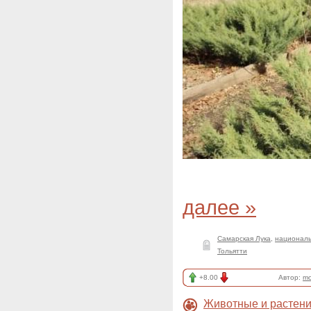
далее »
Самарская Лука
,
националь
Тольятти
+8.00
Автор:
mo
Животные и растен