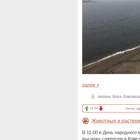
далее »
природа
,
Волга
,
Комсомоль
+8.00
Автор:
mo
Животные и растен
В 11-00 в День народного
высадку саженцев в Комсо