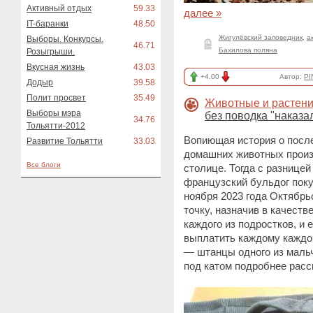
Активный отдых
59.33
далее »
IT-баранки
48.50
Жигулёвский заповедник
,
а
Выборы. Конкурсы.
46.71
Бахилова поляна
Розыгрыши.
Вкусная жизнь
43.03
+4.00
Автор:
PI
Додыр
39.58
Полит просвет
35.49
Животные и растен
Выборы мэра
без поводка "наказа
34.76
Тольятти-2012
Вопиющая история о посл
Развитие Тольятти
33.03
домашних животных произо
Все блоги
столице. Тогда с разницей
французский бульдог поку
ноября 2023 года Октябрь
точку, назначив в качеств
каждого из подростков, и 
выплатить каждому каждом
— штанцы одного из мальч
под катом подробнее расс