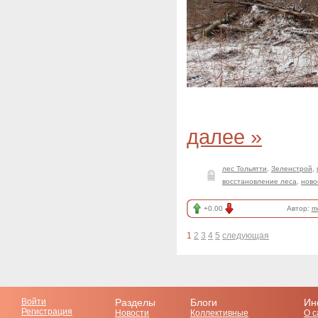
далее »
лес Тольятти
,
Зеленстрой
,
восстановление леса
,
ново
+0.00
Автор:
m
1
2
3
4
5
следующая
Войти
Разделы
Блоги
Ин
Регистрация
Новости
Коллективные
О с