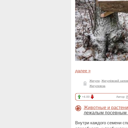
далее »
Жигули
,
Жигулёвский запов
Жигулевска
+4.00
Автор:
P
Животные и растен
лежалым посевным 
Внутри каждого семени сп