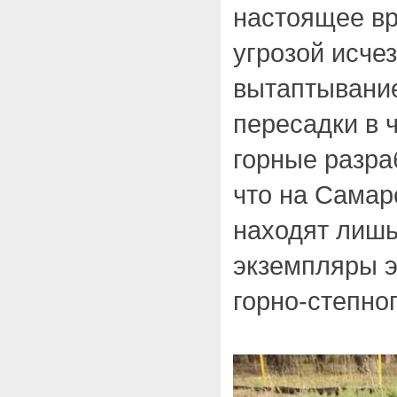
настоящее вр
угрозой исче
вытаптывани
пересадки в 
горные разра
что на Самар
находят лиш
экземпляры э
горно-степног