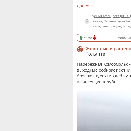
далее »
дачный сезон
,
посадки на 
семена
,
Семяныч
,
дачи Тол
семян
,
семена перед посад
+4.00
Автор:
a
Животные и растен
Тольятти
Набережная Комсомольско
выходные собирает сотни 
бросают кусочки хлеба ут
вездесущие голуби.