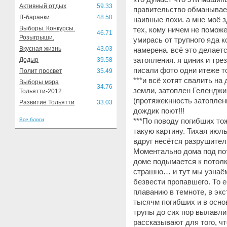
Активный отдых
59.33
правительство обманывает
IT-баранки
48.50
наивные лохи. а мне моё 
Выборы. Конкурсы.
тех, кому ничем не поможе
46.71
Розыгрыши.
умирась от трупного яда 
Вкусная жизнь
43.03
намерена. всё это делает
затопления. я циник и тре
Додыр
39.58
писали фото одни итеже т
Полит просвет
35.49
***и всё хотят свалить н
Выборы мэра
34.76
земли, затоплен Геленджи
Тольятти-2012
(протяжекнность затоплени
Развитие Тольятти
33.03
дождик поют!!!
Все блоги
***По поводу погибших то
такую картину. Тихая июль
вдруг несётся разрушител
Моментально дома под пот
доме подымается к потолку
страшно… и тут мы узнаём
безвести пропавшего. То е
плаванию в темноте, в эк
тысячм погибших и в осно
трупы до сих пор вылавли
рассказывают для того, ч