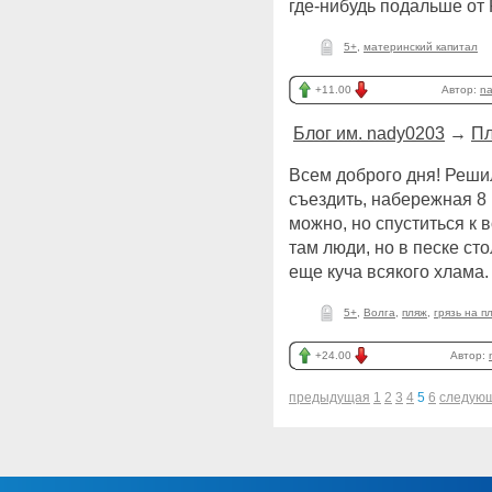
где-нибудь подальше от
5+
,
материнский капитал
+11.00
Автор:
n
Блог им. nady0203
→
Пл
Всем доброго дня! Решил
съездить, набережная 8 
можно, но спуститься к 
там люди, но в песке сто
еще куча всякого хлама
5+
,
Волга
,
пляж
,
грязь на п
+24.00
Автор:
предыдущая
1
2
3
4
5
6
следую