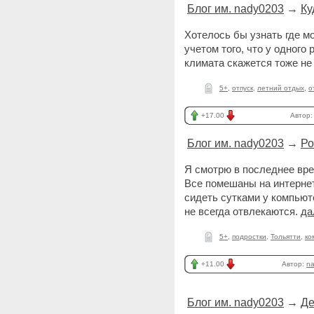
Блог им. nady0203
→
Ку
Хотелось бы узнать где м
учетом того, что у одного
климата скажется тоже не
5+
,
отпуск
,
летний отдых
,
о
+17.00
Автор
Блог им. nady0203
→
Ро
Я смотрю в последнее вр
Все помешаны на интернет
сидеть сутками у компьюте
не всегда отвлекаются.
да
5+
,
подростки
,
Тольятти
,
ко
+11.00
Автор:
n
Блог им. nady0203
→
Де