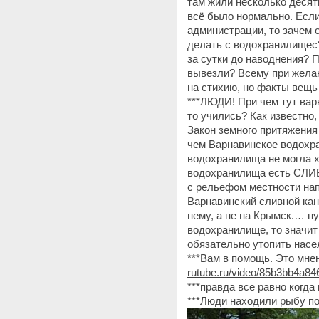
там жили несколько деся
всё было нормально. Если
администрации, то зачем 
делать с водохранилищес?
за сутки до наводнения? 
вывезли? Всему при желан
на стихию, но факты вещь
***ЛЮДИ! При чем тут ва
то учились? Как известно,
Закон земного притяжения
чем Варнавинское водохр
водохранилища не могла х
водохранилища есть СЛИВ
с рельефом местности нап
Варнавинский сливной ка
нему, а не на Крымск.… н
водохранилище, то значит
обязательно утопить нас
***Вам в помощь. Это мне
rutube.ru/video/85b3bb4a8
***правда все равно когда 
***Люди находили рыбу п