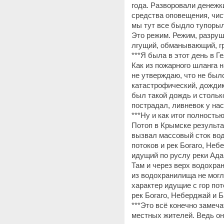
года. Разворовали денежк
средства оповещения, чист
мы тут все быдло тупорыл
Это режим. Режим, разруш
лгущий, обманывающий, 
***Я была в этот день в Г
Как из пожарного шланга н
не утверждаю, что не был
катастрофический, дождик
был такой дождь и стольк
пострадал, ливневок у нас
***Ну и как итог полност
Потоп в Крымске результа
вызвал массовый сток вод
потоков и рек Богаго, Неб
идущий по руслу реки Адаг
Там и через верх водохра
из водохранилища не могл
характер идущие с гор пот
рек Богаго, Неберджай и Б
***Это всё конечно замеча
местных жителей. Ведь он