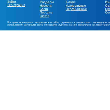
Войти
Разделы
Блоги
Ин
Регистрация
Новости
Коллективные
О с
Блоги
Персональные
Пр
Персоны
Со
Газета
Все права на материалы, находящиеся на сайте , охраняются в соответствии с законодательст
использовании материалов сайта, гиперссылка (hyperlink) на сайт обязательна. (Условия огран