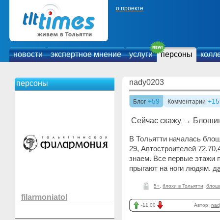
о проекте
новости
экспертное мнение
услуги
персоны
колл
nady0203
персоны
+59
+15
Блог
Комментарии
Сейчас скажу
→
Блошин
В Тольятти началась блош
29, Автостроителей 72,70,
знаем. Все первые этажи 
прыгают на ноги людям.
д
5+
,
блохи в Тольятти
,
блош
filarmoniatol
-11.00
Автор:
nad