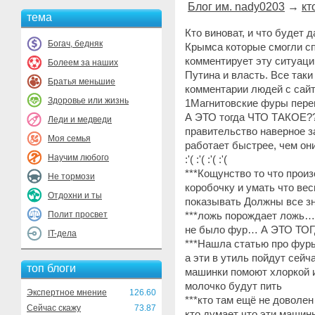
Блог им. nady0203
→
кт
тема
Кто виноват, и что будет
Богач, бедняк
Крымса которые смогли сп
комментирует эту ситуаци
Болеем за наших
Путина и власть. Все таки
Братья меньшие
комментарии людей с сай
Здоровье или жизнь
1Магнитовские фуры перев
А ЭТО тогда ЧТО ТАКОЕ??
Леди и медведи
правительство наверное з
Моя семья
работает быстрее, чем они
Научим любого
:'( :'( :'( :'(
***Кощунство то что прои
Не тормози
коробочку и умать что ве
Отдохни и ты
показывать Должны все з
Полит просвет
***ложь порождает ложь…
не было фур… А ЭТО ТО
IT-дела
***Нашла статью про фур
а эти в утиль пойдут сейч
топ блоги
машинки помоют хлоркой и 
молочко будут пить
Экспертное мнение
126.60
***кто там ещё не доволе
Сейчас скажу
73.87
кто думает что эти машин