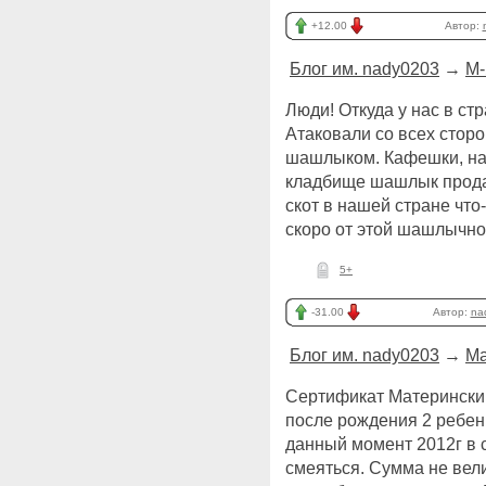
+12.00
Автор:
Блог им. nady0203
→
М-
Люди! Откуда у нас в ст
Атаковали со всех сторо
шашлыком. Кафешки, наб
кладбище шашлык продаю
скот в нашей стране что
скоро от этой шашлычно
5+
-31.00
Автор:
na
Блог им. nady0203
→
Ма
Сертификат Материнский
после рождения 2 ребен
данный момент 2012г в 
смеяться. Сумма не вели