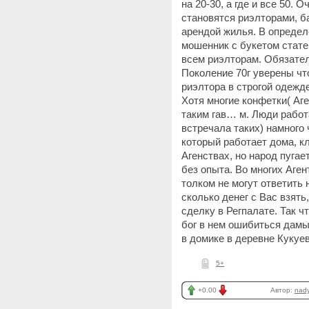
на 20-30, а где и все 50.
становятся риэлторами, б
арендой жилья. В опреде
мошенник с букетом стате
всем риэлторам. Обязател
Поколение 70г уверены чт
риэлтора в строгой одежд
Хотя многие конфетки( Аг
таким гав… м. Люди работ
встречала таких) намного
который работает дома, кл
Агенствах, но народ пугае
без опыта. Во многих Аге
толком не могут ответить 
сколько денег с Вас взят
сделку в Регпалате. Так ч
бог в нем ошибиться дамы 
в домике в деревне Кукуе
5+
+0.00
Автор:
nad