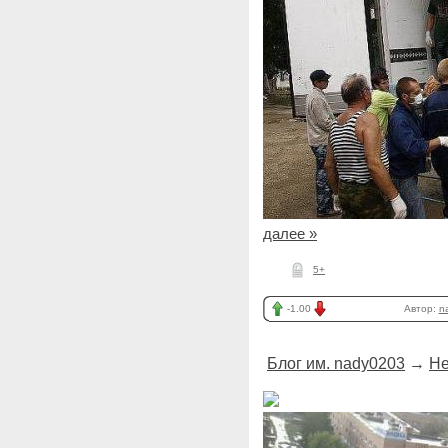
далее »
5+
-1.00
Автор:
n
Блог им. nady0203
→
Не