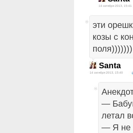
14 октября 2013, 15:41
эти ореш
козы с ко
поля)))))))
Santa
14 октября 2013, 15:40
Анекдо
— Бабуш
летал во
— Я не 