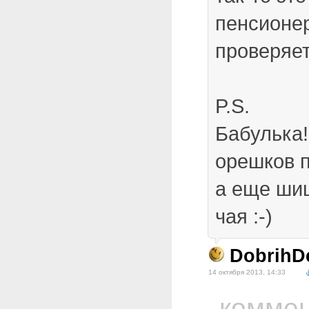
пенсионер
проверяет
P.S.
Бабулька!
орешков п
а еще шиш
чая :-)
DobrihD
14 октября 2013, 14:33
комме