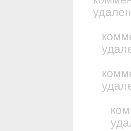
удале
комм
удал
комм
удал
ком
уда