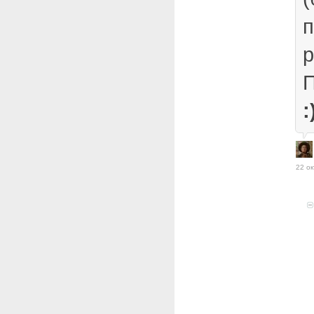
п
р
П
:
22 ок