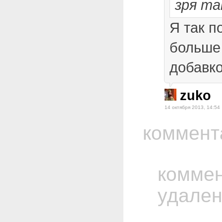
зря та
Я так п
больше 
добавко
zuko
14 октября 2013, 14:54
коммент
комме
удале