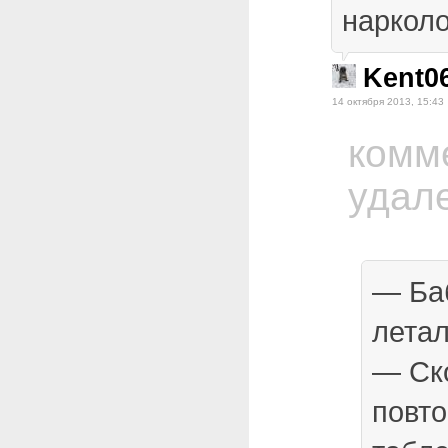
нарколо
Kent0
14 октября 2013, 15:43
комм
удал
— Баб
летал
— Ско
повто