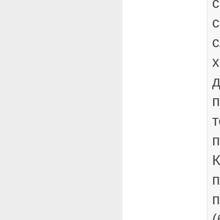
с
с
с
д
п
т
п
К
п
(