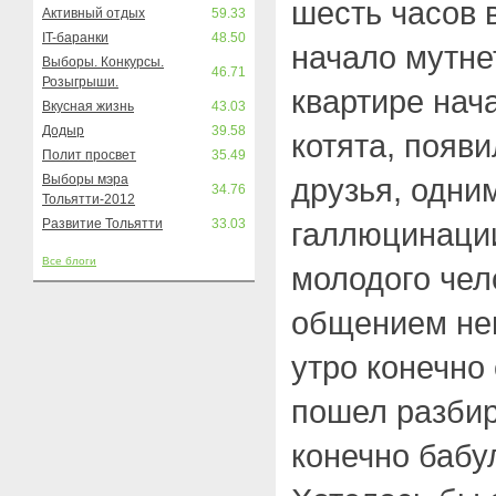
шесть часов 
Активный отдых
59.33
IT-баранки
48.50
начало мутне
Выборы. Конкурсы.
46.71
Розыгрыши.
квартире нача
Вкусная жизнь
43.03
Додыр
39.58
котята, появ
Полит просвет
35.49
Выборы мэра
друзья, одни
34.76
Тольятти-2012
Развитие Тольятти
33.03
галлюцинации
Все блоги
молодого чел
общением не
утро конечно
пошел разбир
конечно бабу