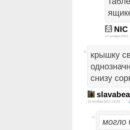
табле
ящик
NIC
17 октября 2013,
крышку с
однозначн
снизу сор
slavabea
14 октября 2013, 15:45
могло 