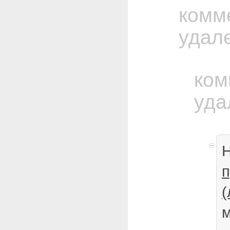
комм
удал
ком
уда
Н
п
(
м