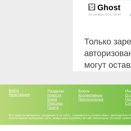
Ghost
14 октября 2013, 16:46
Только зар
авторизова
могут оста
Войти
Разделы
Блоги
Ин
Регистрация
Новости
Коллективные
О с
Блоги
Персональные
Пр
Персоны
Со
Газета
Все права на материалы, находящиеся на сайте , охраняются в соответствии с законодательст
использовании материалов сайта, гиперссылка (hyperlink) на сайт обязательна. (Условия огран