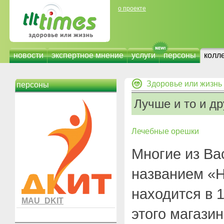
о проекте
новости
экспертное мнение
услуги
персоны
колл
Здоровье или жизнь
персоны
Лучше и то и др
Лечебные орешки
Многие из Ва
названием «
находится в 
MAU_DKIT
этого магазин