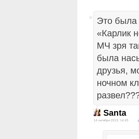
Это была
«Карлик н
МЧ зря та
была нас
друзья, м
ночном к
развел???)
Santa
14 октября 2013, 14:45