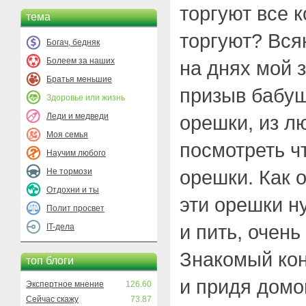
торгуют все к
тема
торгуют? Вся
Богач, бедняк
Болеем за наших
на днях мой 
Братья меньшие
призыв бабуш
Здоровье или жизнь
Леди и медведи
орешки, из л
Моя семья
посмотреть чт
Научим любого
орешки. Как 
Не тормози
Отдохни и ты
эти орешки н
Полит просвет
и пить, очень
IT-дела
Знакомый кон
топ блоги
и придя домо
Экспертное мнение
126.60
Сейчас скажу
73.87