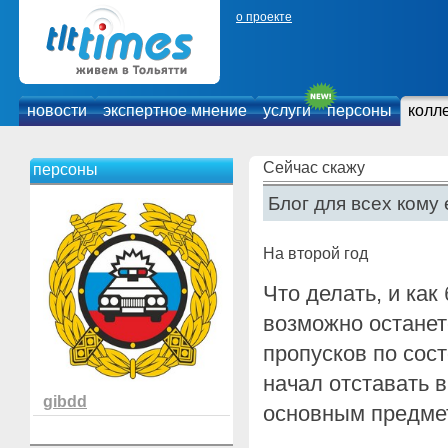
о проекте
новости
экспертное мнение
услуги
персоны
колл
Сейчас скажу
персоны
Блог для всех кому 
На второй год
Что делать, и как
возможно останет
пропусков по сост
начал отставать в
gibdd
основным предме