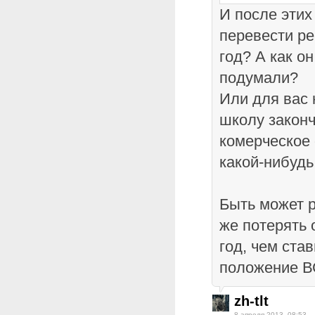
И после этих
перевести р
год? А как он
подумали?
Или для вас 
школу законч
комерческое 
какой-нибуд
Быть может р
же потерять 
год, чем ста
положение В
zh-tlt
8 апреля 2013, 08:53