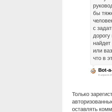
руково
бы тяж
челове
с зада
дорогу 
найдет
или ва
что в э
Bot-a
8 апреля 2
Только зарегис
авторизованные
оставлять комм