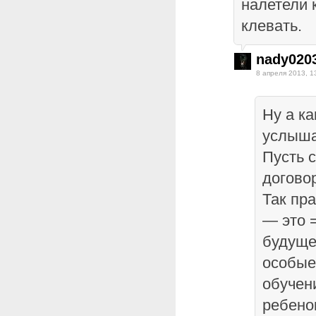
налетели 
клевать.
nady020
8 апреля 2013, 1
Ну а к
услыша
Пусть с
догово
Так пр
— это 
будуще
особые
обучен
ребено