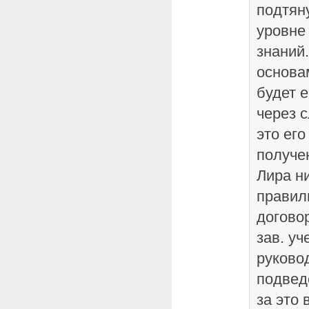
подтян
уровне
знаний.
основа
будет 
через 
это его
получе
Лира н
правил
догово
зав. у
руково
подвед
за это 