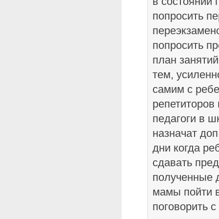
в состоянии 
попросить пе
переэкзамено
попросить пр
план занятий
тем, усиленн
самим с ребе
репетиторов 
педагоги в ш
назначат доп
дни когда ре
сдавать пред
полученные д
мамы пойти в
поговорить с