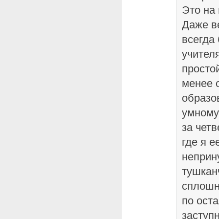
Это на 
Даже в
всегда
учителя
просто
менее 
образо
умному
за четв
где я е
неприн
тушкан
сплошн
по ост
заступ