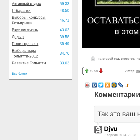
Активный отдых
59.33
IT-баранки
48.50
Выборы. Конкурсы.
46.71
Розыгрыши.
Вкусная жизнь
43.03
Додыр
39.58
Полит просвет
35.49
Выборы мэра
34.76
Тольятти-2012
на второй год
,
второгодник
Развитие Тольятти
33.03
+0.00
Автор:
na
Все блоги
Комментарии
Так это ваш 
Djvu
7 апреля 2013, 23:28