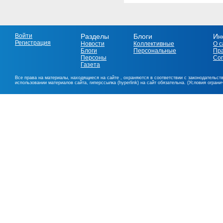
Войти
Разделы
Блоги
Ин
Регистрация
Новости
Коллективные
О с
Блоги
Персональные
Пр
Персоны
Со
Газета
Все права на материалы, находящиеся на сайте , охраняются в соответствии с законодательст
использовании материалов сайта, гиперссылка (hyperlink) на сайт обязательна. (Условия огран