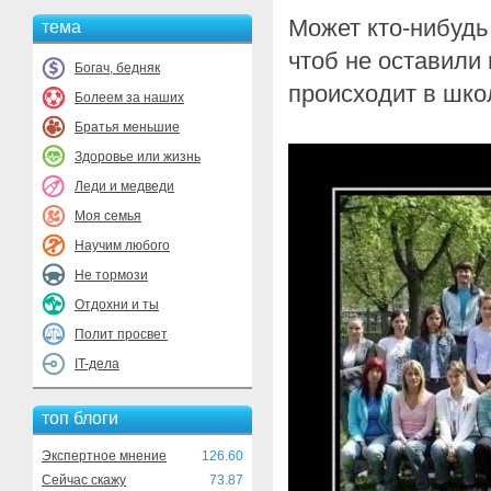
Может кто-нибудь
тема
чтоб не оставили 
Богач, бедняк
происходит в шко
Болеем за наших
Братья меньшие
Здоровье или жизнь
Леди и медведи
Моя семья
Научим любого
Не тормози
Отдохни и ты
Полит просвет
IT-дела
топ блоги
Экспертное мнение
126.60
Сейчас скажу
73.87