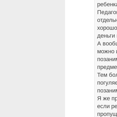
ребенк
Педаго
отдель
хорошо,
деньги
А вооб
можно 
позани
предме
Тем бо
погуляе
позани
Я же п
если ре
пропущ