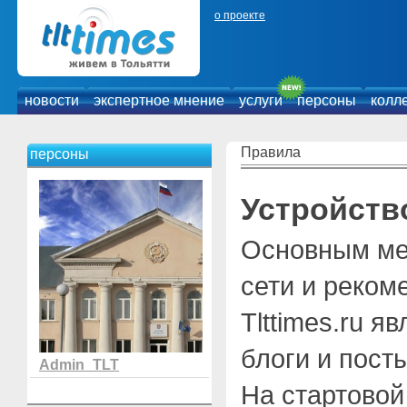
о проекте
новости
экспертное мнение
услуги
персоны
колл
Правила
персоны
Устройство
Основным ме
сети и реком
Tlttimes.ru 
блоги и посты
Admin_TLT
На стартовой