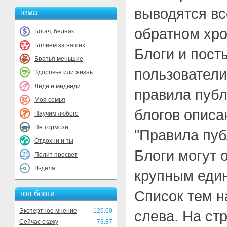
выводятся вс
тема
обратном хро
Богач, бедняк
Болеем за наших
Блоги и пост
Братья меньшие
пользователи
Здоровье или жизнь
Леди и медведи
правила публ
Моя семья
блогов описа
Научим любого
Не тормози
"Правила пуб
Отдохни и ты
Блоги могут 
Полит просвет
IT-дела
крупным един
Список тем н
топ блоги
Экспертное мнение
126.60
слева. На ст
Сейчас скажу
73.87