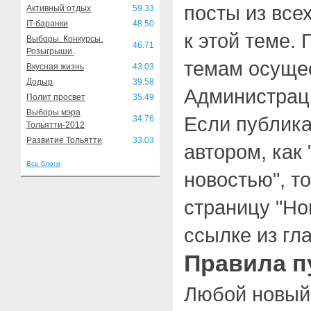
посты из все
Активный отдых
59.33
IT-баранки
48.50
к этой теме. 
Выборы. Конкурсы.
46.71
Розыгрыши.
темам осуще
Вкусная жизнь
43.03
Додыр
39.58
Администрац
Полит просвет
35.49
Выборы мэра
Если публика
34.76
Тольятти-2012
Развитие Тольятти
33.03
автором, как
Все блоги
новостью", т
страницу "Но
ссылке из гл
Правила п
Любой новый