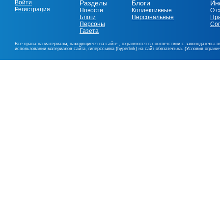
Войти
Разделы
Блоги
Ин
Регистрация
Новости
Коллективные
О с
Блоги
Персональные
Пр
Персоны
Со
Газета
Все права на материалы, находящиеся на сайте , охраняются в соответствии с законодательст
использовании материалов сайта, гиперссылка (hyperlink) на сайт обязательна. (Условия огран