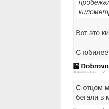
пробежал
километ
Вот это к
С юбилее
Dobrovo
31 мая 2012, 09:22
С отцом 
бегали в 