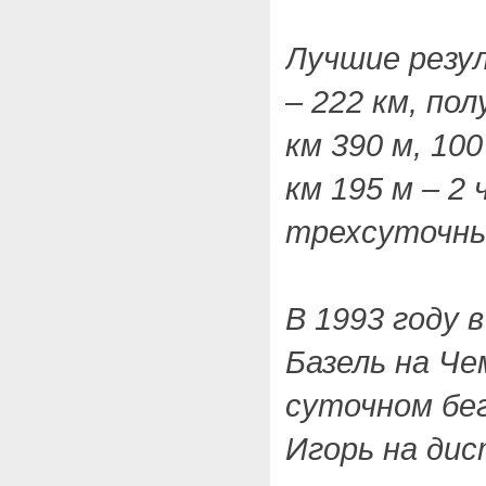
Лучшие резу
– 222 км, по
км 390 м, 100 
км 195 м – 2 ч
трехсуточный
В 1993 году 
Базель на Ч
суточном бег
Игорь на ди