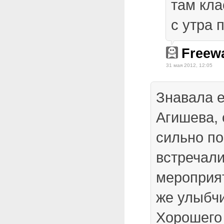
там кла
с утра 
Freew
31 мая 2012, 12:05
Знавала е
Агишева, 
сильно по
встречали
мероприят
же улыбч
Хорошего