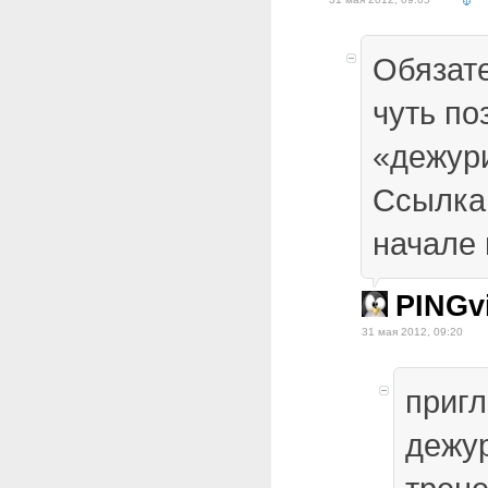
Обязат
чуть по
«дежури
Ссылка
начале 
PINGv
31 мая 2012, 09:20
пригл
дежур