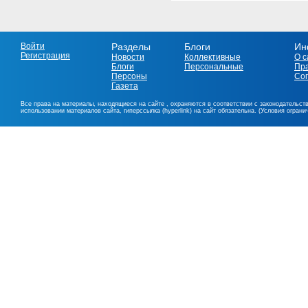
Войти
Разделы
Блоги
Ин
Регистрация
Новости
Коллективные
О с
Блоги
Персональные
Пр
Персоны
Со
Газета
Все права на материалы, находящиеся на сайте , охраняются в соответствии с законодательст
использовании материалов сайта, гиперссылка (hyperlink) на сайт обязательна. (Условия огран