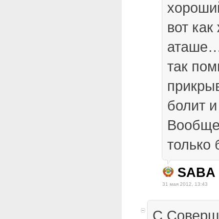
хороший
вот как
аташе…
так пом
прикрыв
болит и
Вообщем
только 
SABA
31 мая 2012, 13:43
С Соверш