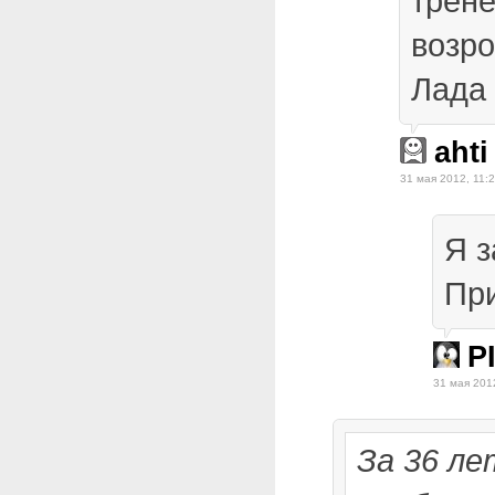
трен
возр
Лада 
ahti
31 мая 2012, 11:
Я з
Пр
P
31 мая 201
За 36 ле