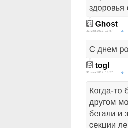
здоровья 
Ghost
31 мая 2012, 13:57
C днем р
togl
31 мая 2012, 18:27
Когда-то 
другом мо
бегали и 
секции ле