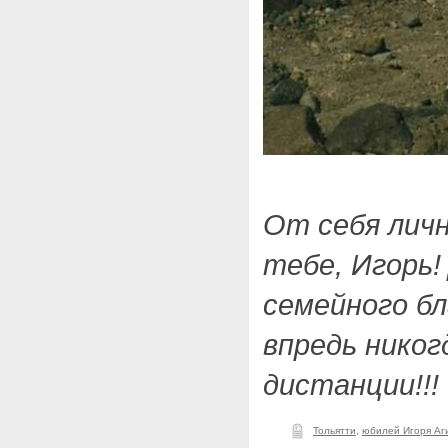
От себя личн
тебе, Игорь!
семейного бл
впредь никог
дистанции!!!
Тольятти
,
юбилей Игоря Аг