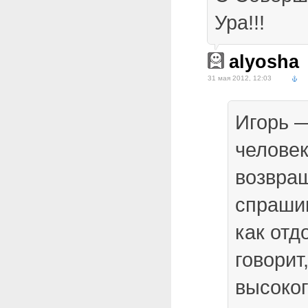
Ура!!!
alyosha
31 мая 2012, 12:03
Игорь 
человек
возвращ
спрашив
как отд
говорит
высоко