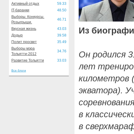
Активный отдых
59.33
IT-баранки
48.50
Выборы. Конкурсы.
46.71
Розыгрыши.
Из биографи
Вкусная жизнь
43.03
Додыр
39.58
Полит просвет
35.49
Выборы мэра
34.76
Он родился 3
Тольятти-2012
Развитие Тольятти
33.03
лет трениро
Все блоги
километров (
экватора). У
соревнования
в классическ
в сверхмараф