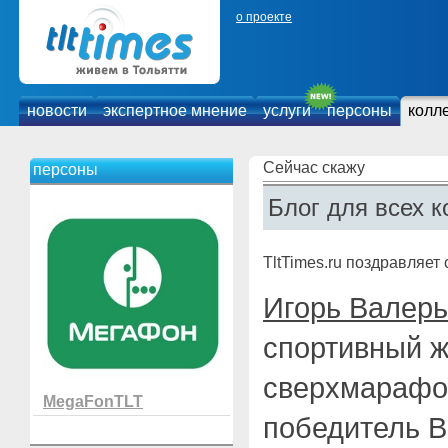
о проекте
новости
экспертное мнение
услуги
персоны
колл
Сейчас скажу
персоны
Блог для всех к
TltTimes.ru поздравляет
Игорь Валер
спортивный ж
сверхмарафо
MegaFonTLT
победитель В