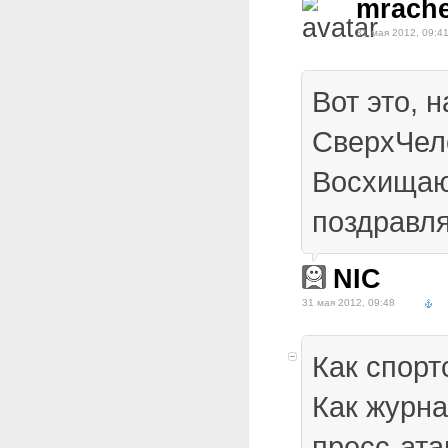
mrache
31 мая 2012, 09:4
Вот это, 
СверхЧел
Восхищаю
поздравл
NIC
31 мая 2012, 09:48
Как спорт
Как журна
пресс-ат