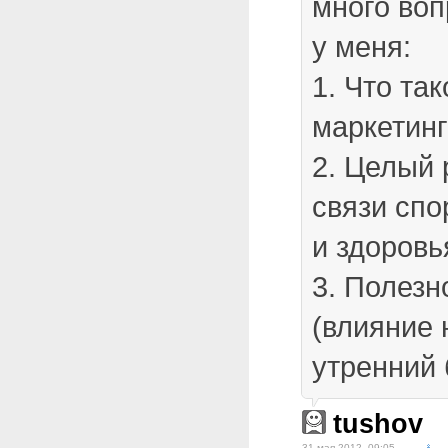
много во
у меня:
1. Что та
маркетин
2. Целый 
связи спо
и здоровь
3. Полезн
(влияние 
утренний б
tushov
31 мая 2012, 09:05