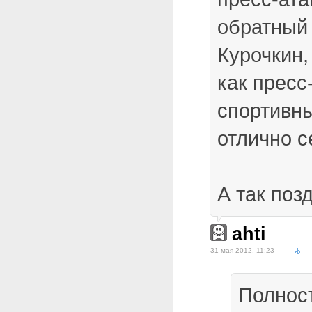
обратный
Курочкин,
как пресс
спортивн
отлично с
А так поз
ahti
31 мая 2012, 11:23
Полнос