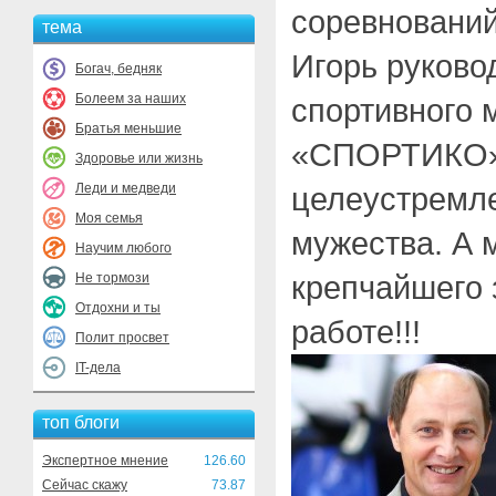
соревнований
тема
Игорь руково
Богач, бедняк
Болеем за наших
спортивного 
Братья меньшие
«СПОРТИКО».
Здоровье или жизнь
Леди и медведи
целеустремле
Моя семья
мужества. А 
Научим любого
крепчайшего 
Не тормози
Отдохни и ты
работе!!!
Полит просвет
IT-дела
топ блоги
Экспертное мнение
126.60
Сейчас скажу
73.87