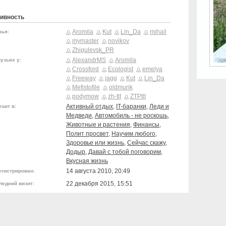
ивность
Aromila
Kut
Lin_Da
mihail
зья:
mymaster
novikov
Zhigulevsk_PR
AlexandrMS
Aromila
узьях у:
Crossford
Ecologist
emelya
Freeway
jagg
Kut
Lin_Da
Mefistofile
oldmurik
podymow
zh-tlt
ZTPtlt
Активный отдых
,
IT-баранки
,
Леди и
тоит в:
Медведи
,
Автомобиль - не роскошь
,
Животные и растения
,
Финансы
,
Полит просвет
,
Научим любого
,
Здоровье или жизнь
,
Сейчас скажу
,
Додыр
,
Давай с тобой поговорим
,
Вкусная жизнь
14 августа 2010, 20:49
егистрирован:
22 декабря 2015, 15:51
ледний визит: