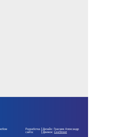
любом
Разработка
Дизайн: Грасмик Александр
сайта:
Движок:
LiveStreet