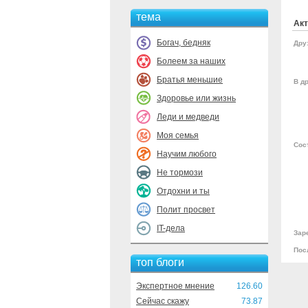
тема
Акт
Богач, бедняк
Дру
Болеем за наших
Братья меньшие
В др
Здоровье или жизнь
Леди и медведи
Моя семья
Сос
Научим любого
Не тормози
Отдохни и ты
Полит просвет
IT-дела
Зар
Пос
топ блоги
Экспертное мнение
126.60
Сейчас скажу
73.87