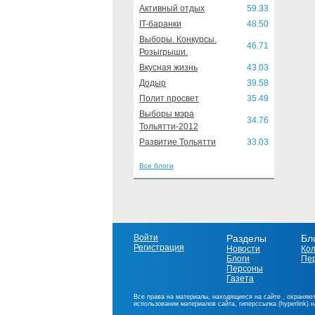
Активный отдых
59.33
IT-баранки
48.50
Выборы. Конкурсы.
46.71
Розыгрыши.
Вкусная жизнь
43.03
Додыр
39.58
Полит просвет
35.49
Выборы мэра
34.76
Тольятти-2012
Развитие Тольятти
33.03
Все блоги
Войти
Разделы
Бл
Регистрация
Новости
Ко
Блоги
Пе
Персоны
Газета
Все права на материалы, находящиеся на сайте , охраняют
использовании материалов сайта, гиперссылка (hyperlink) 