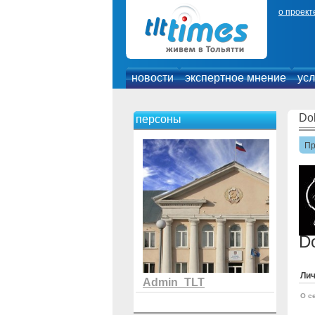
о проект
новости
экспертное мнение
усл
Do
персоны
П
D
Ли
Admin_TLT
О с