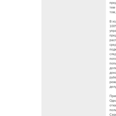
пре
тем 
том,
В хо
100
упр
пре
рас
сре
подк
след
пого
попы
дол
дона
рубе
режи
делу
Приг
Одн
отка
поль
Сер