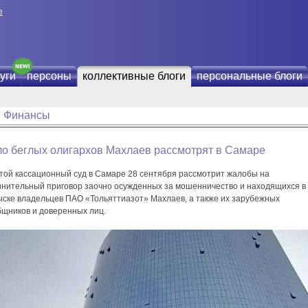
е
уги
персоны
коллективные блоги
персональные блоги
Финансы
ло беглых олигархов Махлаев рассмотрят в Самаре
той кассационный суд в Самаре 28 сентября рассмотрит жалобы на
инительный приговор заочно осужденных за мошенничество и находящихся в
ыске владельцев ПАО «Тольяттиазот» Махлаев, а также их зарубежных
бщников и доверенных лиц.