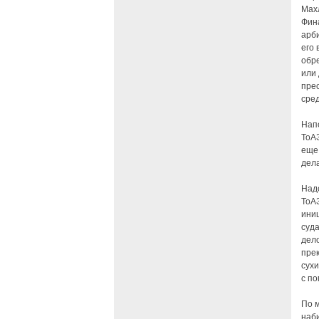
Мах
Фин
арб
его
обр
или
пре
сре
Нап
ТоА
еще 
дела
Надо
ТоАЗ
иниц
суда
дел
прек
сух
с п
По м
наб