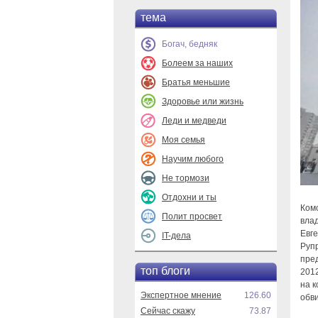
тема
Богач, бедняк
Болеем за наших
Братья меньшие
Здоровье или жизнь
Леди и медведи
Моя семья
Научим любого
Не тормози
Отдохни и ты
Ком
Полит просвет
вла
Евг
IT-дела
Руп
пред
топ блоги
201
на 
Экспертное мнение
126.60
обв
Сейчас скажу
73.87