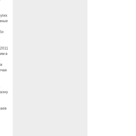
угих
овные
обо
-2011
им в
а
 в
учае
а
казну
лаев