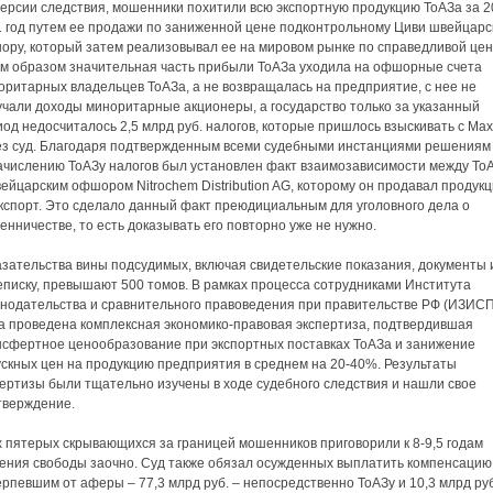
версии следствия, мошенники похитили всю экспортную продукцию ТоАЗа за 2
1 год путем ее продажи по заниженной цене подконтрольному Циви швейцарс
ору, который затем реализовывал ее на мировом рынке по справедливой цен
им образом значительная часть прибыли ТоАЗа уходила на офшорные счета
оритарных владельцев ТоАЗа, а не возвращалась на предприятие, с нее не
учали доходы миноритарные акционеры, а государство только за указанный
од недосчиталось 2,5 млрд руб. налогов, которые пришлось взыскивать с Ма
ез суд. Благодаря подтвержденным всеми судебными инстанциями решениям
ачислению ТоАЗу налогов был установлен факт взаимозависимости между То
ейцарским офшором Nitrochem Distribution AG, которому он продавал продук
экспорт. Это сделало данный факт преюдициальным для уголовного дела о
нничестве, то есть доказывать его повторно уже не нужно.
азательства вины подсудимых, включая свидетельские показания, документы 
еписку, превышают 500 томов. В рамках процесса сотрудниками Института
онодательства и сравнительного правоведения при правительстве РФ (ИЗИСП
а проведена комплексная экономико-правовая экспертиза, подтвердившая
нсфертное ценообразование при экспортных поставках ТоАЗа и занижение
ускных цен на продукцию предприятия в среднем на 20-40%. Результаты
пертизы были тщательно изучены в ходе судебного следствия и нашли свое
тверждение.
х пятерых скрывающихся за границей мошенников приговорили к 8-9,5 годам
ения свободы заочно. Суд также обязал осужденных выплатить компенсацию
рпевшим от аферы – 77,3 млрд руб. – непосредственно ТоАЗу и 10,3 млрд руб