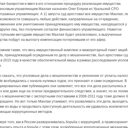
лая банкротом и ввел в его отношении процедуру реализации имущества.
ансовым управляющим Махлая назначен Олег Егерев из Уральской СРО
итражных управляющих. А 11 августа суд арестовал все имущество Махлая, л
 возможности совершать любые действия, направленные на отчуждение,
еменение или уничтожение принадлежащего ему имущества, находящегося у 
 других лиц, без получения согласия финансового управляющего. Нажитое
ступными методами имущество Махлая будет реализовано, а вырученные
дства пойдут на выплату компенсации потерпевшим от его афер.
омним также, что весь имущественный комплекс и мажоритарный пакет акций
За, принадлежащий осужденным по делу о мошенничестве, был арестован су
в 2015 году в качестве обеспечительной меры в рамках расследования уголо
.
 сказать, что уголовные дела о мошенничестве и уклонении от уплаты налог
е возбуждались с начала нулевых годов, это признают и сами осужденные. В
иированных ими публикациях они заявляют, что все эти дела рассыпались в
х или даже еще на этапах предварительного следствия, а значит, по их логике
о о мошенничестве с экспортными поставками в 2008-2011 году тоже должно 
ращено. Но вот только Махлаи утаивают, что разваливать эти дела, выходить
ими из воды и продолжать преступную деятельность им удавалось исключите
омощью коррупционных методов.
ере того, как в России разворачивалась борьба с коррупцией, а правоохрани
ирались опыта в борьбе с этим злом, излюбленные коррупционные механизм