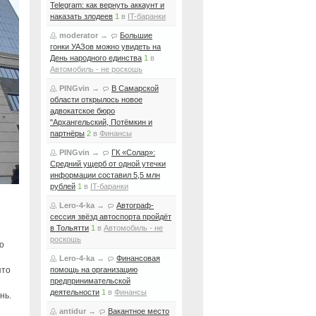
Telegram: как вернуть аккаунт и
наказать злодеев
1
в
IT-баранки
moderator
→
Большие
гонки УАЗов можно увидеть на
День народного единства
1
в
Автомобиль - не роскошь
PINGvin
→
В Самарской
области открылось новое
адвокатское бюро
"Архангельский, Потёмкин и
партнёры
2
в
Финансы
PINGvin
→
ГК «Солар»:
Средний ущерб от одной утечки
информации составил 5,5 млн
рублей
1
в
IT-баранки
Lero-4-ka
→
Автограф-
сессия звёзд автоспорта пройдёт
в Тольятти
1
в
Автомобиль - не
роскошь
о
Lero-4-ka
→
Финансовая
ято
помощь на организацию
предпринимательской
деятельности
1
в
Финансы
нь.
antidur
→
Вакантное место