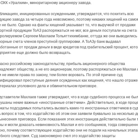
«ОХК «Уралхим», миноритарному акционеру завода.
убликациях, инициированных осужденными, утверждается, что похитить всю
дукцию завода за четыре года невозможно, поэтому никаких хищений на само
 не было. Однако на факты хищений указывает то, что выручкой от продажи
ортной продукции ТоАЗ распоряжаться не мог, все деньги поступали на счета 
тролируемом Сергеем Махлаем Тольяттихимбанке, оттуда же они выводились
орные счета членов преступной группировки. А ТоАЗу банк выдавал
ботанные от продаж деньги в виде кредитов под грабительский процент, кот
дприятие еще должно было возвращать.
ласно российскому законодательству, прибыль акционерного общества
надлежит обществу, а не его акционерам, поэтому распоряжаться ею Махлаи 
 не имели права по закону, тем более воровать. По этой причине суд
лифицировал преступные деяния осужденных как хищения, что нашло отраж
териалах уголовного дела и обвинительном приговоре.
ставители Махлаев также утверждают, что в ходе судебного процесса не бы
лушаны некие важные «иностранные ответчики». Действительно, в ходе проц
каты подсудимых попытались вызвать каких-то иностранных ответчиков в суд
 вопрос в том, что ходатайство об этом они заявили буквально за несколько 
ынесения приговора. Если показания этих иностранцев действительно были 
ы и могли доказать невиновность Махлая и его сообщников, тогда совершенн
сно, почему соответствующее ходатайство они не подали на начальных этапа
бного следствия. Суд закономерно счел это ходатайство защиты