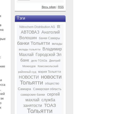
Весь эфир
|
RSS
м
Тэги
в
tlt
Nitrochem Distribution AG
 на
АВТОВАЗ
Анатолий
Волошин
банки Самары
орые
банки Тольятти
вклады
Владимир
вклады тольятти
Махлай
Городской Эл
с
банк
дело ТОАЗа
Дмитрий
ение
Межеедов
Комсомольский
мэрия Тольятти
районный суд
новости
НОВОСТИ
ли
Тольятти
общество
есса
Самара
Самарская область
.
дней
сергей
самарские банки
так
махлай
служба
о
ТОАЗ
занятости
х
Тольятти