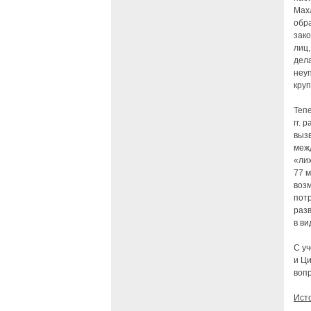
Мах
обра
зако
лиц,
дела
неуп
круп
Тепе
гг. 
вызв
меж
«лих
77 м
воз
пот
разв
в ви
С уч
и Ц
воп
Ист