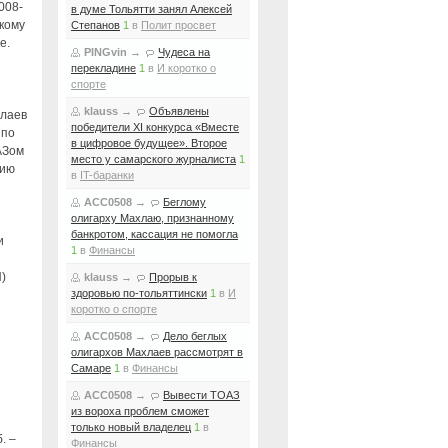
008-
в думе Тольятти занял Алексей
кому
Степанов
1
в
Полит просвет
е.
PINGvin
→
Чудеса на
перекладине
1
в
И коротко о
спорте
klauss
→
Объявлены
хлаев
победители XI конкурса «Вместе
 по
в цифровое будущее». Второе
АЗом
место у самарского журналиста
1
цию
в
IT-баранки
ACC0508
→
Беглому
олигарху Махлаю, признанному
банкротом, кассация не помогла
и
1
в
Финансы
)
klauss
→
Прорыв к
здоровью по-тольяттински
1
в
И
коротко о спорте
ACC0508
→
Дело беглых
олигархов Махлаев рассмотрят в
Самаре
1
в
Финансы
ACC0508
→
Вывести ТОАЗ
из вороха проблем сможет
только новый владелец
1
в
. –
Финансы