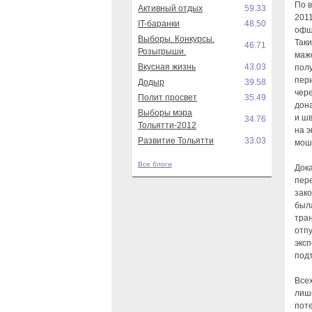
По 
Активный отдых
59.33
201
IT-баранки
48.50
офш
Выборы. Конкурсы.
Так
46.71
Розыгрыши.
маж
Вкусная жизнь
43.03
пол
пери
Додыр
39.58
чер
Полит просвет
35.49
дон
Выборы мэра
и шв
34.76
Тольятти-2012
на 
Развитие Тольятти
33.03
моше
Все блоги
Док
пер
зак
был
тра
отп
экс
под
Все
лиш
поте