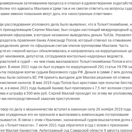
днамеренным затягиванием процесса и отказал в удовлетворении ходатайств
более что адвокаты Махлаев и Циви так и не смогли ответить на вопросы суда
 какие именно показания могут дать эти «иностранные ответчики».
де расследования уголовного дела было выявлено, что в Тольяттихимбанке, 
% принадлежащем Сергею Махлаю, был создан настоящий международный ц
авления офшорами, в которые незаконно выводились деньги ТоАЗа. Управлял
дседатель правления банка Александр Попов, который отвечал за отмывание
пределение денег по офшорным счетам членов группировки Махлаев. Часть
дств из «черной кассы» обналичивалась и направлялась на коррупционные це
уп чиновников, депутатов, сотрудников контрольно-надзорных ведомств,
ователей и судей – на чем глава махлаевского Тольяттихимбанка Попов в ито
рел. В июне 2021 года он был осужден по коррупционной 291 статье УК РФ за
тку передачи взятки судьям Верховного суда РФ. Деньги в сумме 2 млн долла
жны были склонить ВС РФ принять выгодное для Махлая решение об отмене
числения налогов. В мае 2019 года Попов был арестован при попытке бегств
ж, а в июне 2021 года бывший банкир был приговорен к 7,5 лет колонии строг
ма и штрафу в 500 млн руб. Сергей Махлай проходит по этому же уголовном
 как непосредственный заказчик преступления.
овор по делу о мошенничестве вступил в законную силу 26 ноября 2019 года.
ако осужденные его не признали и выплачивать компенсацию потерпевшим
зываются. В связи с этим «Уралхим», назначенный судом взыскателем долга 
зу «Тольяттиазота», 7 июля 2021 года обратился в суд с иском о признании
гея Махлая банкротом. Арбитражный суд Самарской области 9 августа призн