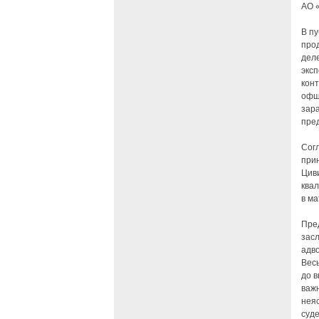
АО 
В п
про
деле
эксп
кон
офш
зара
пре
Сог
при
Циви
ква
в ма
Пред
зас
адво
Весь
до в
важн
нея
суде