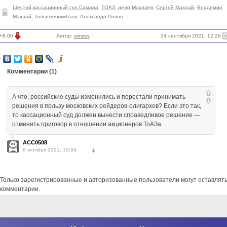
Шестой кассационный суд Самара
,
ТОАЗ
,
дело Махлаев
,
Сергей Махлай
,
Владимир
Махлай
,
Тольятиихимбанк
,
Александр Попов
24 сентября 2021, 12:26
+8.00
Автор:
ximzes
Комментарии (
1
)
А что, российские суды изменились и перестали принимать
решения в пользу московских рейдеров-олигархов? Если это так,
то кассационный суд должен вынести справедливое решение —
отменить приговор в отношении акционеров ТоАЗа.
ACC0508
8 октября 2021, 19:59
Только зарегистрированные и авторизованные пользователи могут оставлят
комментарии.