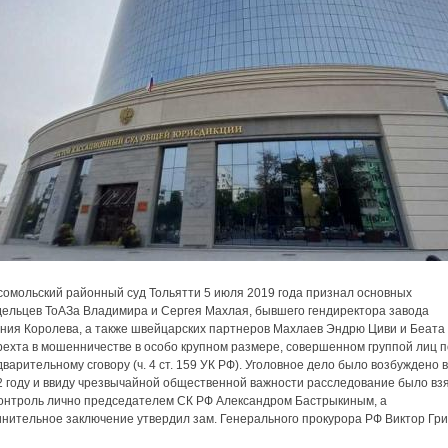
сомольский районный суд Тольятти 5 июля 2019 года признал основных
дельцев ТоАЗа Владимира и Сергея Махлая, бывшего гендиректора завода
ения Королева, а также швейцарских партнеров Махлаев Эндрю Циви и Беата
рехта в мошенничестве в особо крупном размере, совершенном группой лиц п
варительному сговору (ч. 4 ст. 159 УК РФ). Уголовное дело было возбуждено в
2 году и ввиду чрезвычайной общественной важности расследование было вз
контроль лично председателем СК РФ Александром Бастрыкиным, а
инительное заключение утвердил зам. Генерального прокурора РФ Виктор Гри