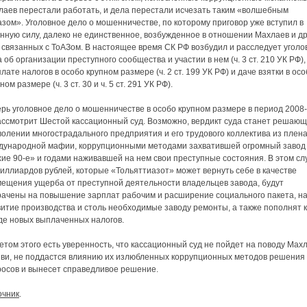
лаев перестали работать, и дела перестали исчезать таким «волшебным
зом». Уголовное дело о мошенничестве, по которому приговор уже вступил в
нную силу, далеко не единственное, возбужденное в отношении Махлаев и др
 связанных с ТоАЗом. В настоящее время СК РФ возбудил и расследует угол
 об организации преступного сообщества и участии в нем (ч. 3 ст. 210 УК РФ),
лате налогов в особо крупном размере (ч. 2 ст. 199 УК РФ) и даче взятки в ос
ном размере (ч. 3 ст. 30 и ч. 5 ст. 291 УК РФ).
рь уголовное дело о мошенничестве в особо крупном размере в период 2008
рассмотрит Шестой кассационный суд. Возможно, вердикт суда станет решающ
олении многострадального предприятия и его трудового коллектива из плен
дународной мафии, коррупционными методами захватившей огромный завод
ие 90-е» и годами наживавшей на нем свои преступные состояния. В этом сл
иллиардов рублей, которые «Тольяттиазот» может вернуть себе в качестве
мещения ущерба от преступной деятельности владельцев завода, будут
рачены на повышение зарплат рабочим и расширение социального пакета, н
итие производства и столь необходимые заводу ремонты, а также пополнят 
де новых выплаченных налогов.
етом этого есть уверенность, что кассационный суд не пойдет на поводу Мах
иви, не поддастся влиянию их излюбленных коррупционных методов решения
росов и вынесет справедливое решение.
очник
.