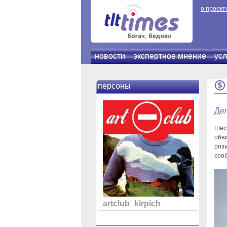
о проект
новости
экспертное мнение
усл
персоны
Де
Шес
обв
роз
соо
artclub_kirpich