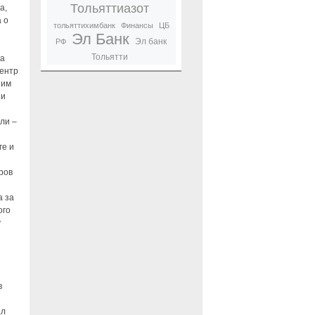
Тольяттиазот
а,
 о
тольяттихимбанк
Финансы
ЦБ
Эл Банк
Эл банк
РФ
Тольятти
на
ентр
 им
 и
ли –
ге и
ров
а за
ого
у
в
ал