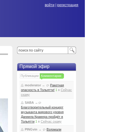
войти
|
регистрация
Прямой эфир
Публикации
Комментарии
moderator
→
Ракетная
опасность в Тольятти!
1
в
Сейчас
скажу
SABA
→
Благотворительный концерт
музыканта мирового уровня
Даниила Крамера пройдёт в
Тольятти
1
в
Сейчас скажу
PINGvin
→
Взломали