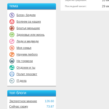
10 и
Зарегистрирован:
тема
29 и
Последний визит:
Богач, бедняк
Болеем за наших
Братья меньшие
Здоровье или жизнь
Леди и медведи
Моя семья
Научим любого
Не тормози
Отдохни и ты
Полит просвет
IT-дела
топ блоги
Экспертное мнение
126.60
Сейчас скажу
73.87