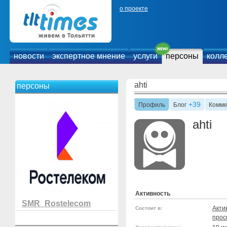
о проекте
новости
экспертное мнение
услуги
персоны
колл
ahti
персоны
+39
Профиль
Блог
Комме
ahti
Активность
SMR_Rostelecom
Акти
Состоит в:
прос