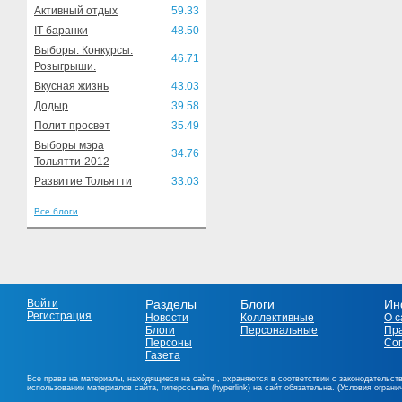
Активный отдых
59.33
IT-баранки
48.50
Выборы. Конкурсы.
46.71
Розыгрыши.
Вкусная жизнь
43.03
Додыр
39.58
Полит просвет
35.49
Выборы мэра
34.76
Тольятти-2012
Развитие Тольятти
33.03
Все блоги
Войти
Разделы
Блоги
Ин
Регистрация
Новости
Коллективные
О с
Блоги
Персональные
Пр
Персоны
Со
Газета
Все права на материалы, находящиеся на сайте , охраняются в соответствии с законодательст
использовании материалов сайта, гиперссылка (hyperlink) на сайт обязательна. (Условия огран