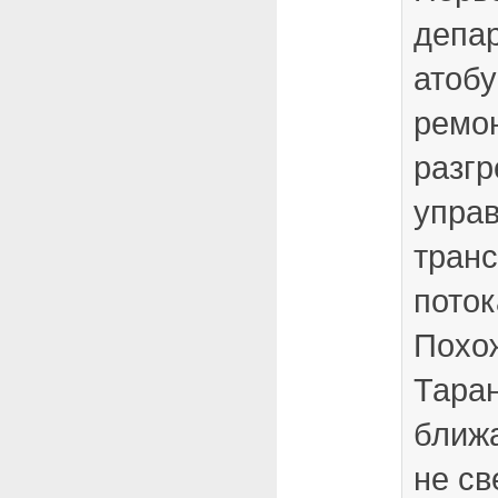
депа
атобу
ремон
разгр
упра
тран
поток
Похож
Тара
ближа
не св