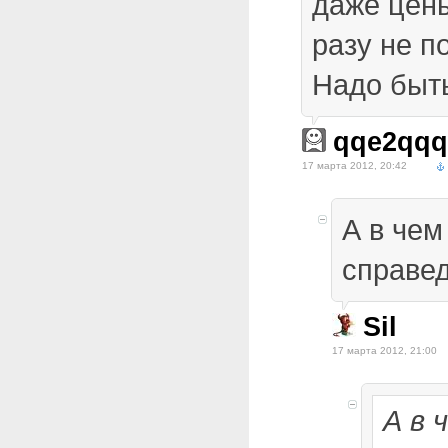
даже цены
разу не 
Надо быт
qqe2qq
17 марта 2012, 20:42
А в чем
справе
Sil
17 марта 2012, 21:00
А в 