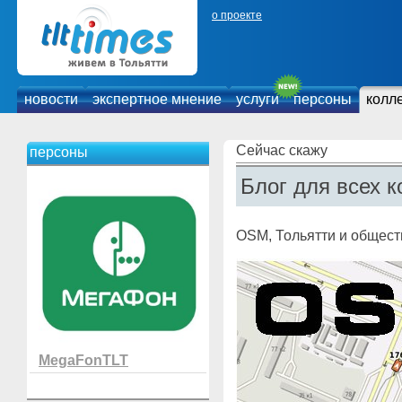
о проекте
новости
экспертное мнение
услуги
персоны
колл
Сейчас скажу
персоны
Блог для всех к
OSM, Тольятти и общес
MegaFonTLT