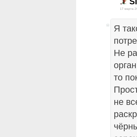
Si
17 марта 2
Я так
потре
Не ра
орган
то по
Прост
не вс
раск
чёрны