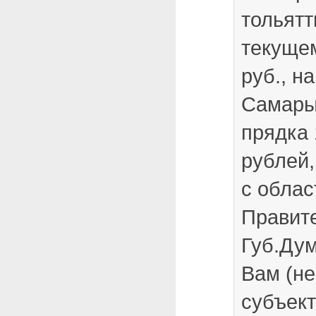
тольятт
текущем
руб., н
Самары
прядка 
рублей,
с обла
Правит
Губ.Ду
Вам (не
субъект