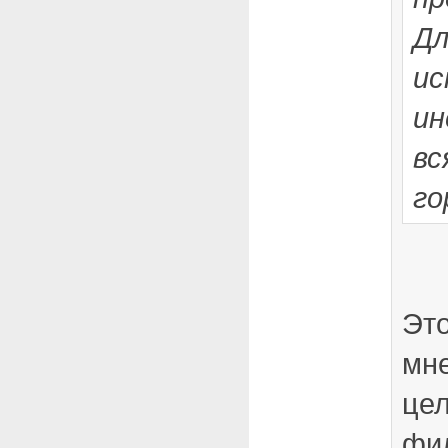
Дл
ис
ин
вс
го
Эт
мне
цел
фи