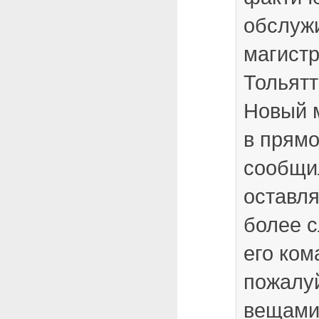
обслуж
магистр
Тольятт
Новый м
в прям
сообщил
оставл
более с
его ком
пожалу
вещами