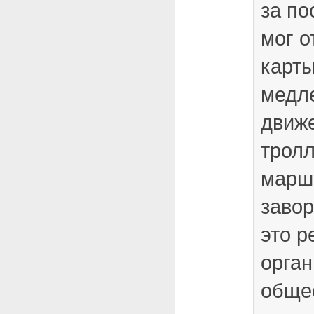
за по
мог о
карт
медл
движ
тролл
марш
завор
это р
орга
обще