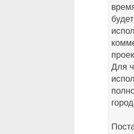
время
будет
испол
комм
прое
Для ч
испол
полно
город
Пост