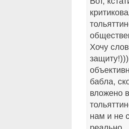
Вот, кстат
критикова
тольяттин
обществе
Хочу слов
защиту!))
объективн
бабла, ск
вложено в
тольяттин
нам и не 
реально…