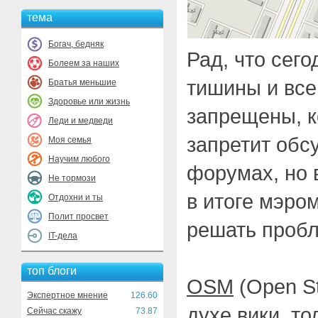
тема
Богач, бедняк
Рад, что сег
Болеем за наших
тишины и все
Братья меньшие
Здоровье или жизнь
запрещены, к
Леди и медведи
запретит обсу
Моя семья
Научим любого
форумах, но 
Не тормози
в итоге мэро
Отдохни и ты
Полит просвет
решать пробл
IT-дела
топ блоги
OSM
(Open St
Экспертное мнение
126.60
духе вики, то
Сейчас скажу
73.87