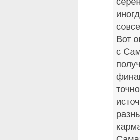
серен
иногд
совсе
Вот о
с Са
полу
фина
точно
источ
разны
карма
Сама