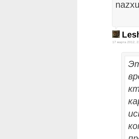
nazxu
Les
17 марта 2012, 2
Эт
вр
кт
ка
ис
ко
пр