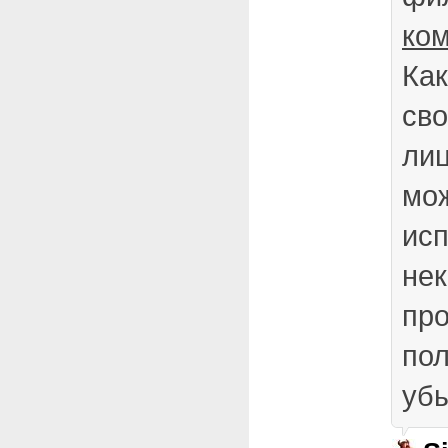
ко
Как
св
лиц
мо
исп
не
про
пол
убы