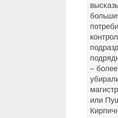
высказ
больши
потреби
контро
подраз
подряд
– более
убирали
магистр
или Пу
Кирпич