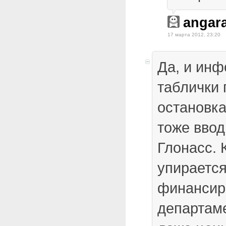
angar
17 марта 2012, 23:20
Да, и ин
таблички 
остановка
тоже ввод
Глонасс. 
упирается
финансир
департаме