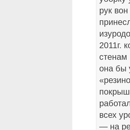
рук вон
принес
изурод
2011г. 
стенам
она бы 
«резин
покрыше
работа
всех ур
— на р