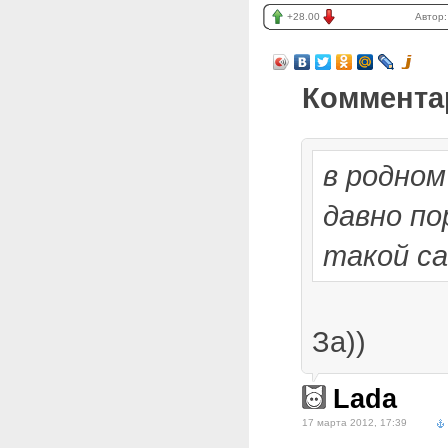
+28.00
Автор
Коммента
в родно
давно по
такой с
За))
Lada
17 марта 2012, 17:39