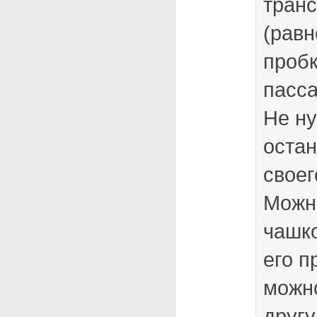
транс
(равн
пробк
пасс
Не ну
остан
своег
Можно
чашк
его п
можно
другу