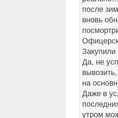
после зим
вновь об
посмортри
Офицерск
Закупили 
Да, не ус
вывозить,
на основн
Даже в у
последни
утром мо