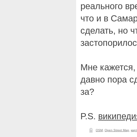
реального вр
что и в Сама
сделать, но ч
застопорилос
Мне кажется,
давно пора сд
за?
P.S.
википеди
OSM
,
Open Street Map
,
кар