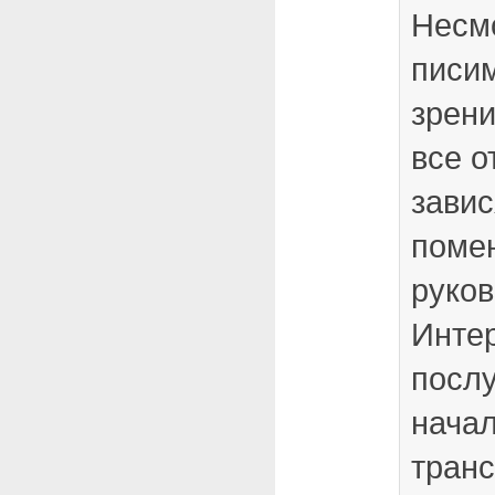
Несмо
писи
зрени
все о
завис
поме
руков
Инте
посл
нача
транс