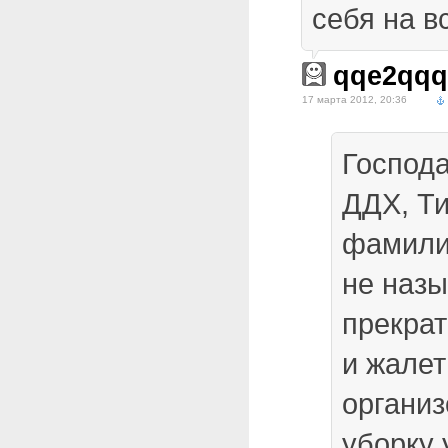
себя на в
qqe2qq
17 марта 2012, 20:36
Господ
ДДХ, Т
фамили
не наз
прекрат
и жалет
организ
уборку 