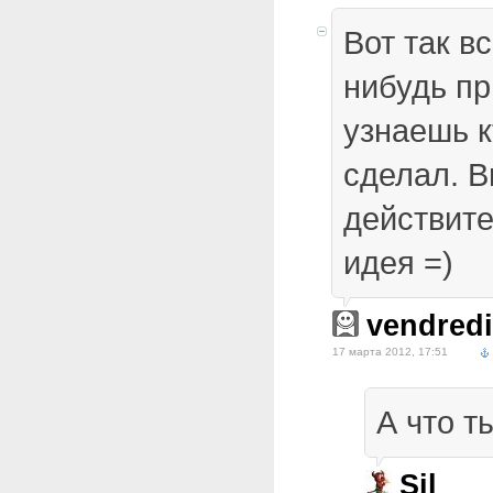
Вот так вс
нибудь п
узнаешь к
сделал. 
действит
идея =)
vendredi
17 марта 2012, 17:51
А что т
Sil