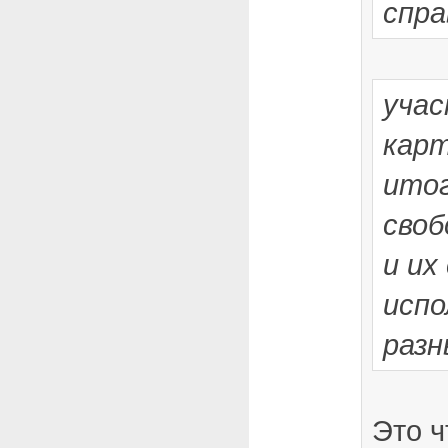
спра
уча
карт
итог
своб
и их
испо
разн
Это ч