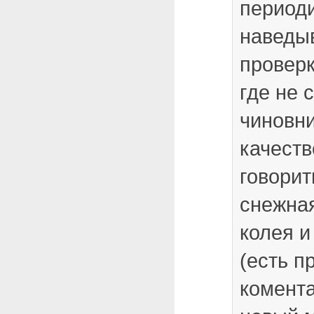
период
наведы
проверк
где не 
чиновни
качеств
говорит
снежна
колея и
(есть п
комент