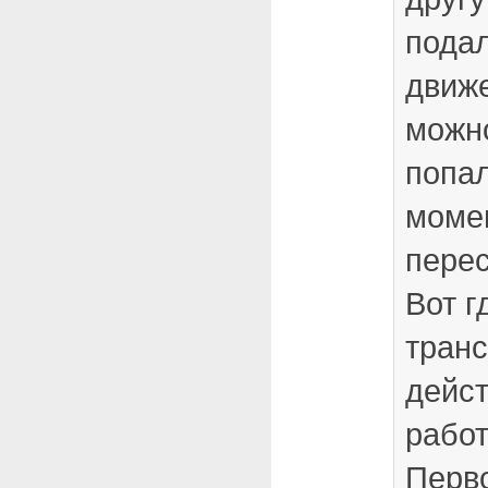
подал
движе
можно
попал
моме
перес
Вот г
транс
дейс
работ
Перв