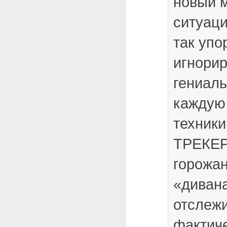
новый 
ситуац
так упо
игнорир
гениаль
каждую
техники
ТРЕКЕР
горожа
«диван
отслежи
фактич