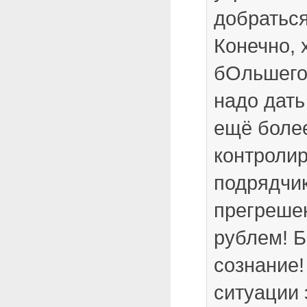
добраться
Конечно, 
бОльшего!
надо дат
ещё боле
контролир
подрядчи
прегрешен
рублем! 
сознание!
ситуации 