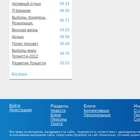
Активный отдых
59.33
IT-баранки
48.50
Выборы. Конкурсы.
46.71
Розыгрыши.
Вкусная жизнь
43.03
Додыр
39.58
Полит просвет
35.49
Выборы мэра
34.76
Тольятти-2012
Развитие Тольятти
33.03
Все блоги
Войти
Разделы
Блоги
Ин
Регистрация
Новости
Коллективные
О с
Блоги
Персональные
Пр
Персоны
Со
Газета
Все права на материалы, находящиеся на сайте , охраняются в соответствии с законодательст
использовании материалов сайта, гиперссылка (hyperlink) на сайт обязательна. (Условия огран