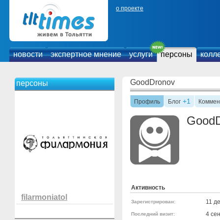
о проекте
новости
экспертное мнение
услуги
персоны
колл
GoodDronov
персоны
+1
Профиль
Блог
Коммен
GoodD
Активность
filarmoniatol
11 д
Зарегистрирован:
4 се
Последний визит: