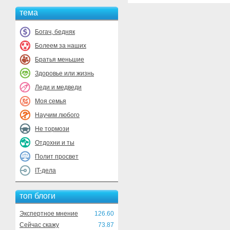
тема
Богач, бедняк
Болеем за наших
Братья меньшие
Здоровье или жизнь
Леди и медведи
Моя семья
Научим любого
Не тормози
Отдохни и ты
Полит просвет
IT-дела
топ блоги
Экспертное мнение
126.60
Сейчас скажу
73.87