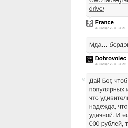
www.lada-gran
drive/
France
30 ноября 2011, 11:21
Мда… бордов
Dobrovolec
30 ноября 2011, 11:29
Дай Бог, что
популярных и
что удивитель
надежда, что
удачной. И е
000 рублей, 