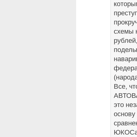
которы
престу
прокру
схемы 
рублей
подель
наварив
федера
(народа
Все, чт
АВТОВА
это не
основу 
сравне
ЮКОСа