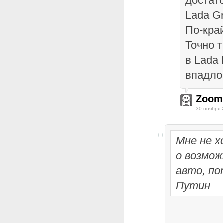
достато
Lada G
По-кра
Точно т
в Lada 
впадло
Zoom
30 ноября 
Мне не х
о возмож
авто, по
Путин