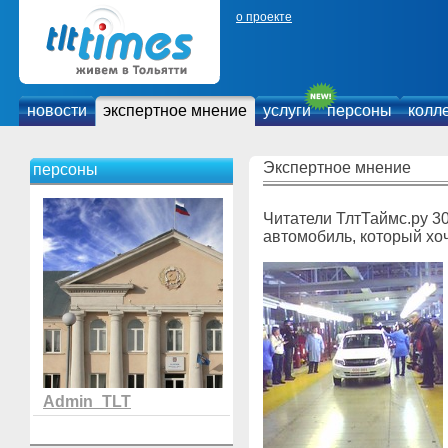
о проекте
новости
экспертное мнение
услуги
персоны
колл
Экспертное мнение
персоны
Читатели ТлтТаймс.ру 30
автомобиль, который хоч
Admin_TLT