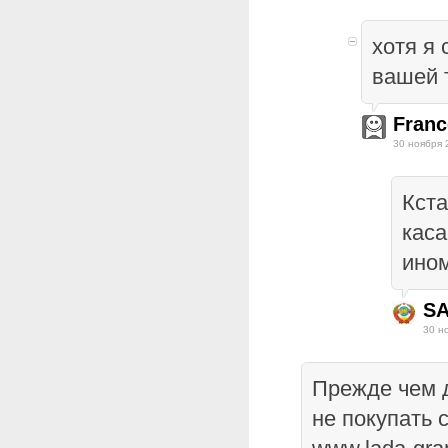
хотя я
вашей 
Franc
30 ноября 
Кста
каса
ином
S
30 н
Прежде чем д
не покупать 