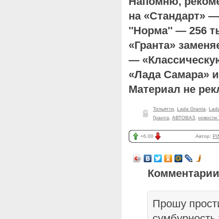
Напомню, реком
на «Стандарт» —
''Норма'' — 256 
«Гранта» заменя
— «Классическую
«Лада Самара» и
Материал не ре
Тольятти
,
Lada Granta
,
Lad
Гранта
,
АВТОВАЗ
,
новости 
+6.00
Автор:
PI
Комментарии
Прошу прост
сумбурность 