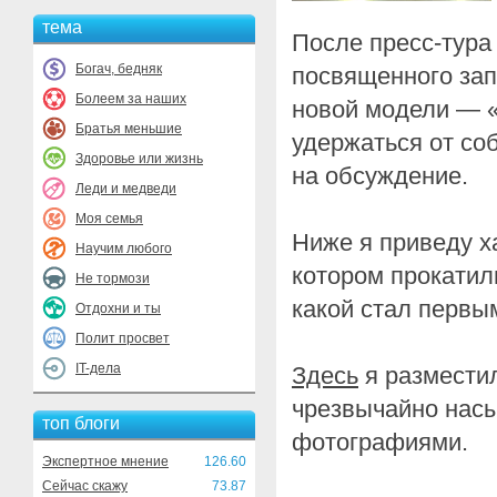
тема
После пресс-тура
Богач, бедняк
посвященного зап
Болеем за наших
новой модели — «
Братья меньшие
удержаться от со
Здоровье или жизнь
на обсуждение.
Леди и медведи
Моя семья
Ниже я приведу х
Научим любого
котором прокатил
Не тормози
какой стал первы
Отдохни и ты
Полит просвет
IT-дела
Здесь
я размести
чрезвычайно нас
топ блоги
фотографиями.
Экспертное мнение
126.60
Сейчас скажу
73.87