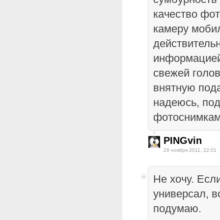
качество фот
камеру моби
действитель
информацией
свежей голов
внятную пода
надеюсь, по
фотоснимкам
PINGvin
29 ноября 2011, 22:01
Не хочу. Есл
универсал, в
подумаю.