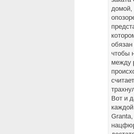
домой, 
опозор
предст
которо
обязан
чтобы 
между 
происхо
считает
трахну
Вот и д
каждой
Granta
нацфюр