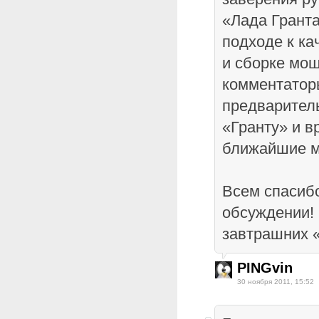
«Лада Грант
подходе к к
и сборке мо
комментаторы
предварител
«Гранту» и в
ближайшие м
Всем спасибо
обсуждении!
завтрашних 
PINGvin
30 ноября 2011, 15:52