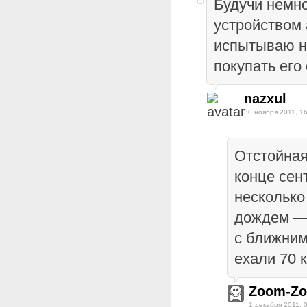
Будучи немн
устройством
испытываю н
покупать его
nazxul
30 ноября 2011, 1
Отстойная
конце сен
несколько
дождем — 
с ближним
ехали 70 к
Zoom-Z
1 декабря 2011, 