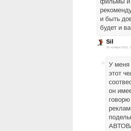
фильмы и 
рекоменду
и быть до
будет и ва
Sil
30 ноября 2011, 
У меня
этот че
соотвес
он име
говорю 
реклам
подель
АВТОВА