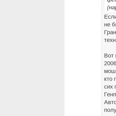
(на
Если
не б
Гран
техн
Вот 
2006
мош
кто 
сих 
Генп
Авто
полу