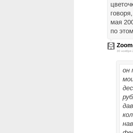
цветочк
говоря,
мая 20
по этом
Zoom
30 ноября 
он 
мо
де
руб
дав
кол
нав
фе