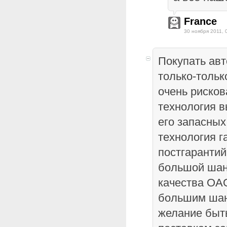
France
30 ноября 2011, 
Покупать ав
только-тольк
очень рисков
технология в
его запасных
технология г
постгарантий
большой шан
качества ОА
большим шан
желание быт