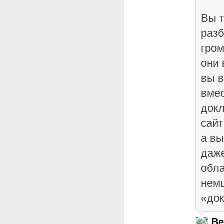
Вы т
раз
гром
они 
вы 
вмес
док
сайт
а вы
даже
обл
нем
«до
Be