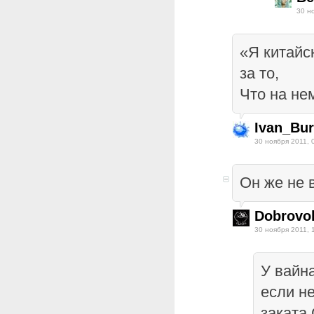
30 н
«Я китайс
за то,
Что на не
Ivan_Bur
30 ноября 2011, 
Он же не в
Dobrovo
30 ноября 2011, 
У вайн
если н
заката