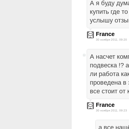
А я буду дум
купить где то
услышу отз
France
30 ноября 2011, 09:20
А насчет ком
подвеска !? 
ли работа ка
проведена в 
все стоит от
France
30 ноября 2011, 09:23
а все наш