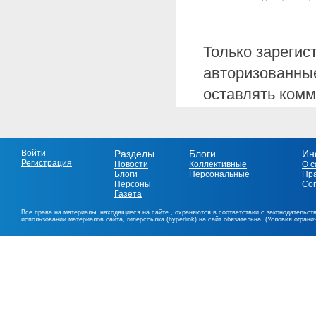
Только зарегис
авторизованные
оставлять комм
Войти
Разделы
Блоги
Ин
Регистрация
Новости
Коллективные
О с
Блоги
Персональные
Пр
Персоны
Со
Газета
Все права на материалы, находящиеся на сайте , охраняются в соответствии с законодательст
использовании материалов сайта, гиперссылка (hyperlink) на сайт обязательна. (Условия огран