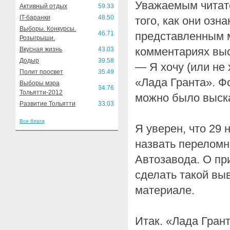
Уважаемым читат
Активный отдых
59.33
IT-баранки
48.50
того, как они озн
Выборы. Конкурсы.
46.71
представленным 
Розыгрыши.
комментариях выс
Вкусная жизнь
43.03
Додыр
39.58
— Я хочу (или не
Полит просвет
35.49
«Лада Гранта». Ф
Выборы мэра
34.76
Тольятти-2012
можно было выска
Развитие Тольятти
33.03
Все блоги
Я уверен, что 29
назвать переломн
Автозавода. О пр
сделать такой вы
материале.
Итак. «Лада Гран