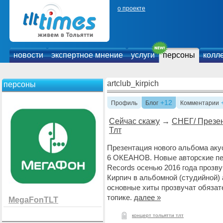
о проекте
новости
экспертное мнение
услуги
персоны
колл
artclub_kirpich
персоны
+12
Профиль
Блог
Комментарии
Сейчас скажу
→
СНЕГ/ Презе
Тлт
Презентация нового альбома аку
6 ОКЕАНОВ. Новые авторские пе
Records осенью 2016 года прозву
Кирпич в альбомной (студийной) 
основные хиты прозвучат обязате
топике.
далее »
MegaFonTLT
концерт тольятти тлт