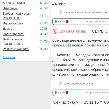
Активный отдых
59.33
далее »
IT-баранки
48.50
концерт
,
джем-сейшн
,
тольятти
,
тлт
Выборы. Конкурсы.
46.71
Розыгрыши.
+8.00
Автор:
artclub_kirpic
Вкусная жизнь
43.03
Додыр
39.58
Вкусная жизнь
→
СЫРЫ О
Полит просвет
35.49
Выборы мэра
Все сыры делаются вручную из ц
34.76
Тольятти-2012
молока без всяких примесей и ко
Развитие Тольятти
33.03
— Качотта — молодой итальянск
Все блоги
добавками. Мы уже делали с пап
прованскими травами, укропом, 
орешками, семечками, чёрным ку
оливками( испанские оливки с ч
сыр сыроварня тольятти
+4.00
Автор:
artclub_kirpic
Сейчас скажу
→
25.11.16 // "