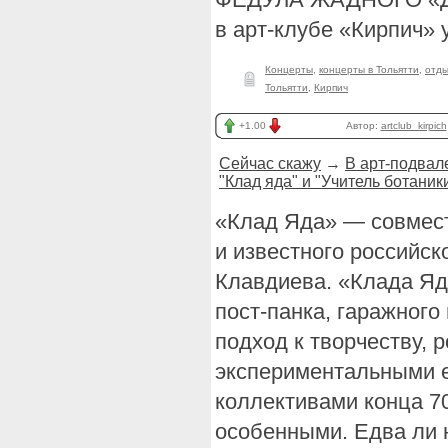
в арт-клубе «Кирпич» 
Концерты
,
концерты в Тольятти
,
отд
Тольятти
,
Кирпич
+1.00
Автор:
artclub_kirpich
Сейчас скажу
→
В арт-подвал
"Клад яда" и "Учитель ботаник
«Клад Яда» — совмест
и известного российс
Клавдиева. «Клада Яда
пост-панка, гаражного 
подход к творчеству, 
экспериментальными 
коллективами конца 70
особенными. Едва ли 