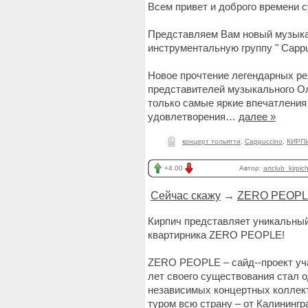
Всем привет и доброго времени су
Представляем Вам новый музыка
инструментальную группу " Cappu
Новое прочтение легендарных ре
представителей музыкального Оли
только самые яркие впечатления 
удовлетворения…
далее »
концерт тольятти
,
Cappuccino
,
КИРПИ
+4.00
Автор:
artclub_kirpic
Сейчас скажу
→
ZERO PEOPLE
Кирпич представляет уникальный
квартирника ZERO PEOPLE!
ZERO PEOPLE – сайд-­‐проект уч
лет своего существования стал 
независимых концертных коллект
туром всю страну – от Калининг