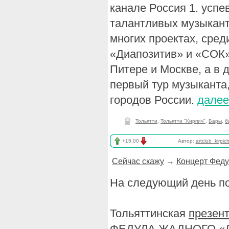
канале Россия 1. успе
талантливых музыкант
многих проектах, сред
«Диапозитив» и «СОК»
Питере и Москве, а в
первый тур музыканта
городов России.
далее
Тольятти
,
Тольятти "Кирпич"
,
Бары
,
б
+15.00
Автор:
artclub_kirpic
Сейчас скажу
→
Концерт Феду
На следующий день по
Тольяттинская
презен
ФЕДУЛА ЖАДНОГО «До