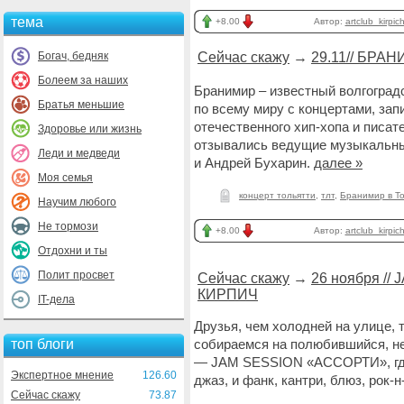
тема
+8.00
Автор:
artclub_kirpic
Богач, бедняк
Сейчас скажу
→
29.11// БР
Болеем за наших
Бранимир – известный волгоградс
Братья меньшие
по всему миру с концертами, за
отечественного хип-хопа и писат
Здоровье или жизнь
отзывались ведущие музыкальны
Леди и медведи
и Андрей Бухарин.
далее »
Моя семья
концерт тольятти
,
тлт
,
Бранимир в Т
Научим любого
Не тормози
+8.00
Автор:
artclub_kirpic
Отдохни и ты
Полит просвет
Сейчас скажу
→
26 ноября //
КИРПИЧ
IT-дела
Друзья, чем холодней на улице, 
топ блоги
собираемся на полюбившийся, н
— JAM SESSION «АССОРТИ», где 
Экспертное мнение
126.60
джаз, и фанк, кантри, блюз, рок
Сейчас скажу
73.87