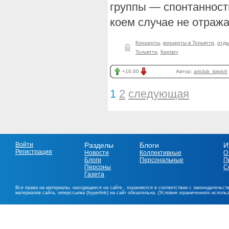
группы — спонтанность
коем случае не отража
Концерты
,
концерты в Тольятти
,
отд
Тольятти
,
Кирпич
+16.00
Автор:
artclub_kirpich
1
2
следующая
Войти
Разделы
Блоги
И
Регистрация
Новости
Коллективные
О
Блоги
Персональные
П
Персоны
С
Газета
Все права на материалы, находящиеся на сайте , охраняются в соответствии с законодательст
материалов сайта, гиперссылка (hyperlink) на сайт обязательна. (Условия ограниченного исполь