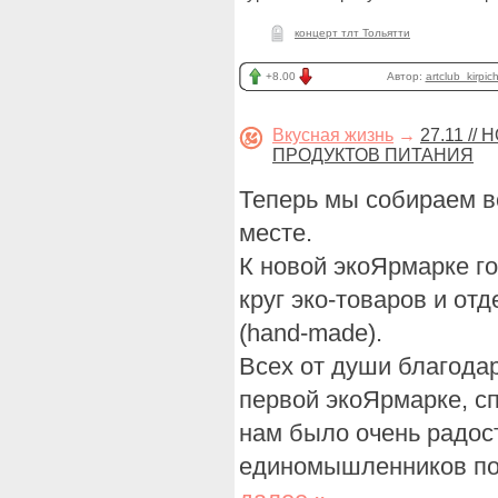
концерт тлт Тольятти
+8.00
Автор:
artclub_kirpic
Вкусная жизнь
→
27.11 /
ПРОДУКТОВ ПИТАНИЯ
Теперь мы собираем в
месте.
К новой экоЯрмарке г
круг эко-товаров и от
(hand-made).
Всех от души благода
первой экоЯрмарке, с
нам было очень радост
единомышленников по э