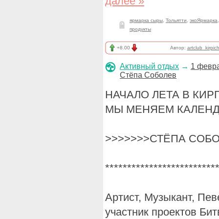
далее »
ярмарка сыры
,
Тольятти
,
экоЯрмарка
продукты
+8.00
Автор:
artclub_kirpic
Активный отдых
→
1 февра
Стёпа Соболев
НАЧАЛО ЛЕТА В КИР
МЫ МЕНЯЕМ КАЛЕНД
>>>>>>>СТЁПА СОБО
*************************
Артист, Музыкант, Пев
участник проектов Бит