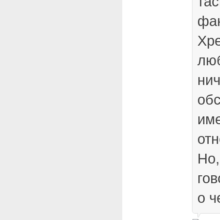
тас
фа
Хре
лю
нич
обс
им
от
Но,
гов
о ч