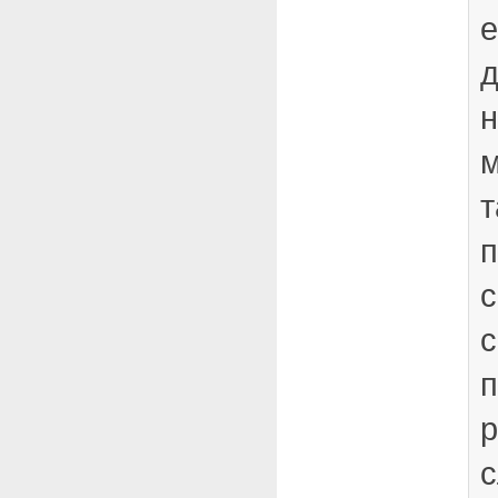
е
д
н
т
п
с
с
п
р
с