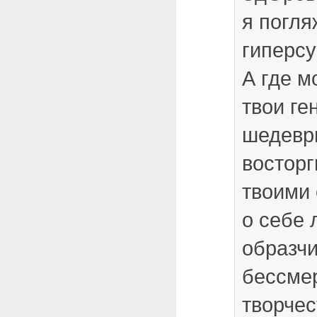
я погля
гиперс
А где м
твои ге
шедевр
восторг
твоими
о себе 
образчи
бессме
творчес