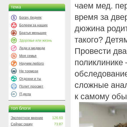
чаем мед. пе
тема
время за две
Богач, бедняк
Болеем за наших
дюжина родит
Братья меньшие
такого? Детя
Здоровье или жизнь
Леди и медведи
Провести два,
Моя семья
поликлинике 
Научим любого
обследование
Не тормози
Отдохни и ты
сложные анал
Полит просвет
к самому обы
IT-дела
топ блоги
Экспертное мнение
126.60
Сейчас скажу
73.87