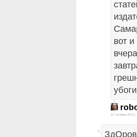
стате
издат
Сама
вот и
вчера
завтр
греш
убог
rob
22 октября 2013,
ЗдОрово