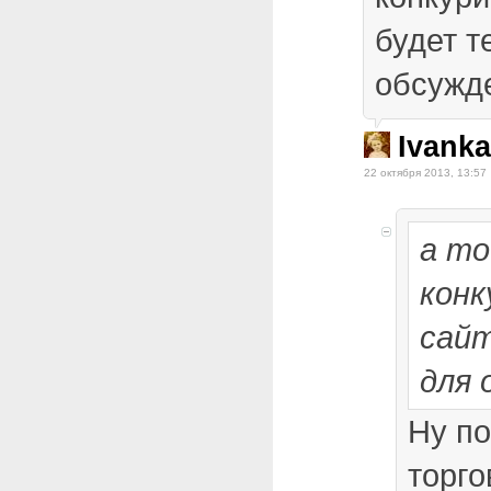
будет т
обсужд
Ivanka
22 октября 2013, 13:57
а то
кон
сайт
для 
Ну по
торг