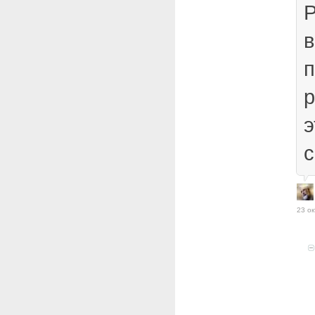
в
р
э
с
23 ок