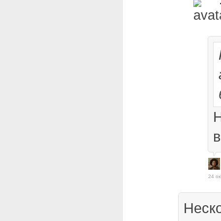
Н
в
24 ок
Неск