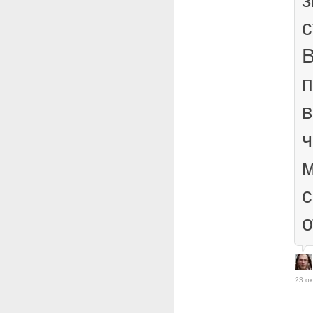
с
В
ч
м
о
23 ок