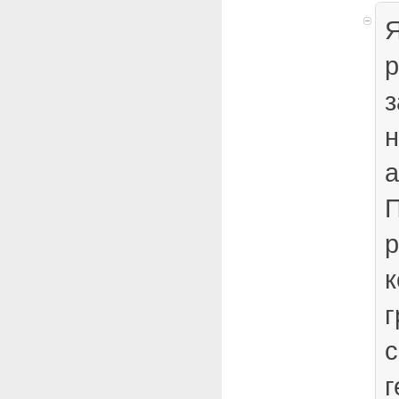
Я
р
з
н
а
П
р
к
г
с
г