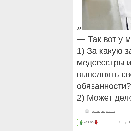
»
— Так вот у 
1) За какую 
медсесстры и т
выполнять с
обязанности?
2) Может дел
врачи
,
зарплаты
+23.00
Автор:
L