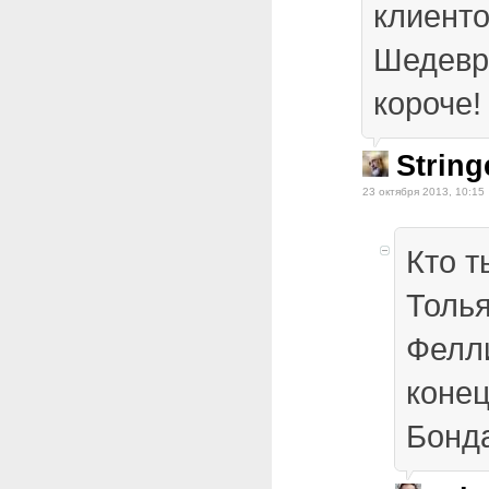
клиенто
Шедевр
короче!
String
23 октября 2013, 10:15
Кто т
Толья
Фелли
коне
Бонда