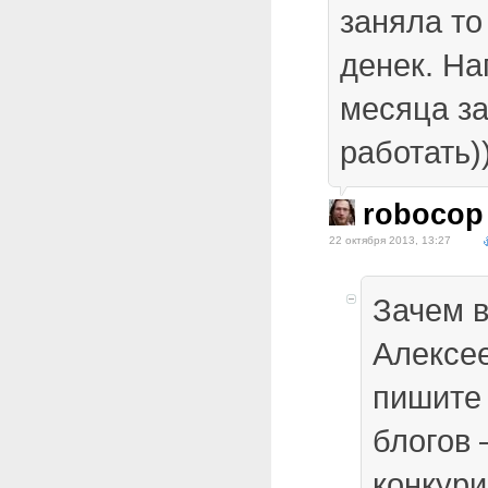
заняла то
денек. На
месяца за
работать)
robocop
22 октября 2013, 13:27
Зачем 
Алексе
пишите
блогов 
конкур