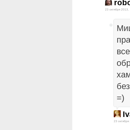
rob
23 октября 2013,
Ми
пр
все
обр
хам
без
=)
I
23 октября 