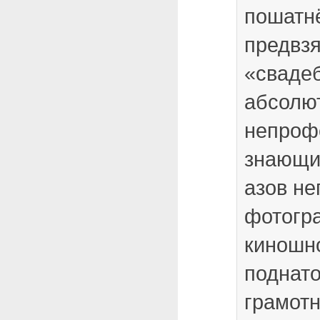
пошатнё
предвзя
«сваде
абсолю
непроф
знающи
азов не
фотогр
киношно
поднат
грамотн