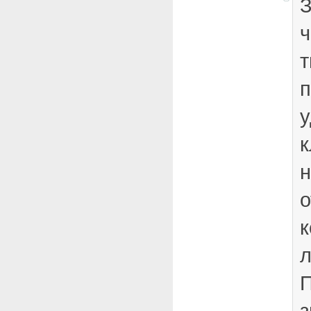
З
ч
т
п
у
к
н
о
к
л
П