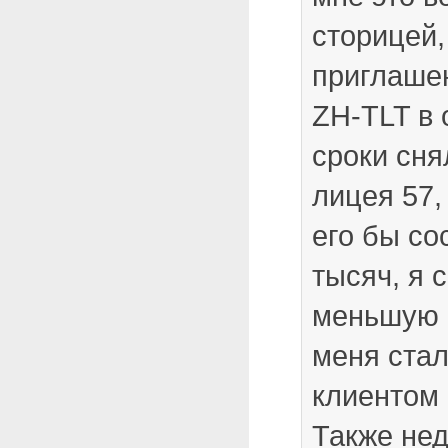
сторицей,
приглаше
ZH-TLT в 
сроки сня
лицея 57,
его бы со
тысяч, я 
меньшую с
меня ста
клиентом
Также не