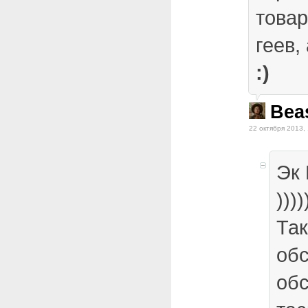
това
геев,
:)
Bea
22 октября 2013,
Эк 
))))
Так
об
об