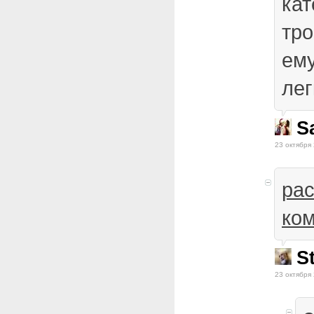
кат
тро
ему
лег
S
23 октября 
ра
ко
S
23 октября 