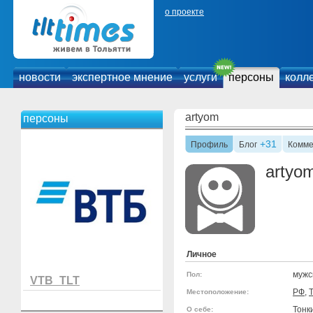
о проекте
новости
экспертное мнение
услуги
персоны
колл
artyom
персоны
+31
Профиль
Блог
Комме
artyo
Личное
мужс
Пол:
VTB_TLT
РФ
,
Местоположение:
Тонк
О себе: