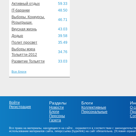
Активный отдых
59.33
IT-баранки
48.50
Выборы. Конкурсы.
46.71
Розыгрыши.
Вкусная жизнь
43.03
Додыр
39.58
Полит просвет
35.49
Выборы мэра
34.76
Тольятти-2012
Развитие Тольятти
33.03
Все блоги
Войти
Разделы
Блоги
Ин
Регистрация
Новости
Коллективные
О с
Блоги
Персональные
Пр
Персоны
Со
Газета
Все права на материалы, находящиеся на сайте , охраняются в соответствии с законодательст
использовании материалов сайта, гиперссылка (hyperlink) на сайт обязательна. (Условия огран