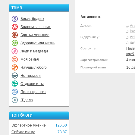
тема
Активность
Богач, бедняк
Art
Друзья:
Болеем за наших
ia
Братья меньшие
Art
В друзьях у:
ia
Здоровье или жизнь
Поли
Состоит в:
Леди и медведи
клуб
Моя семья
4 ию
Зарегистрирован:
Научим любого
16 д
Последний визит:
Не тормози
Отдохни и ты
Полит просвет
IT-дела
топ блоги
Экспертное мнение
126.60
Сейчас скажу
73.87