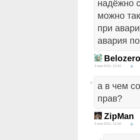
надёжно с
можно та
при авари
авария по
Belozer
3 мая 2011, 12:02
а в чем с
прав?
ZipMan
3 мая 2011, 13:50