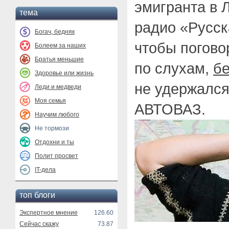
эмигранта в 
тема
радио «Русск
Богач, бедняк
чтобы погово
Болеем за наших
Братья меньшие
по слухам,
бе
Здоровье или жизнь
не удержался 
Леди и медведи
Моя семья
АВТОВАЗ.
Научим любого
Не тормози
Отдохни и ты
Полит просвет
IT-дела
топ блоги
Экспертное мнение
126.60
Сейчас скажу
73.87