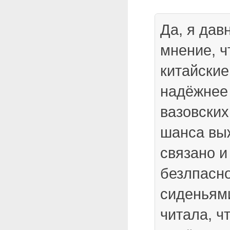
Да, я да
мнение, ч
китайски
надёжнее 
вазовских
шанса выж
связано 
безлпасно
сиденьями
читала, ч