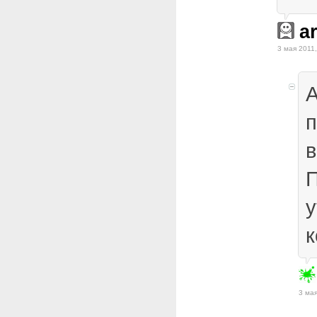
a
3 мая 2011,
А
п
в
у
к
3 мая