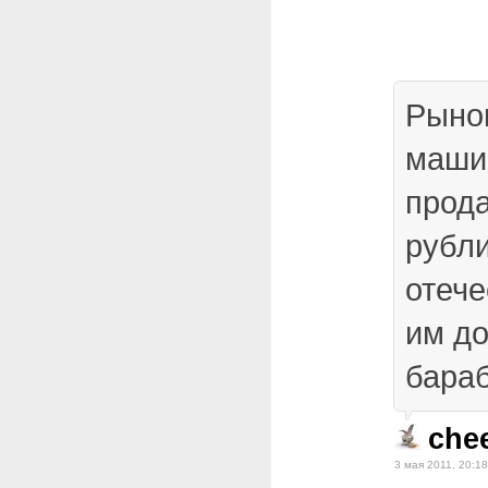
Рыно
машин
прода
рубли
отече
им до
бара
che
3 мая 2011, 20:18