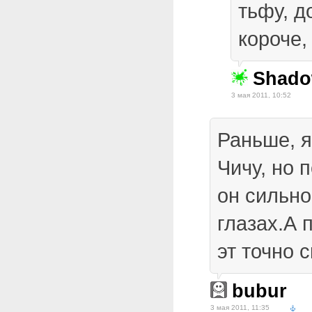
тьфу, д
короче
Shad
3 мая 2011, 10:52
Раньше, я
Чичу, но 
он сильно
глазах.А 
эт точно с
bubur
3 мая 2011, 11:35