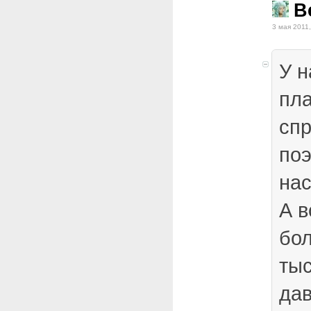
B
3 мая 2011,
У н
пл
спр
поэ
нас
А в
бол
ты
да