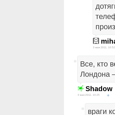
дотяг
теле
произ
miha
3 мая 2011, 10:52
Все, кто 
Лондона —
Shadow
3 мая 2011, 10:25
враги к