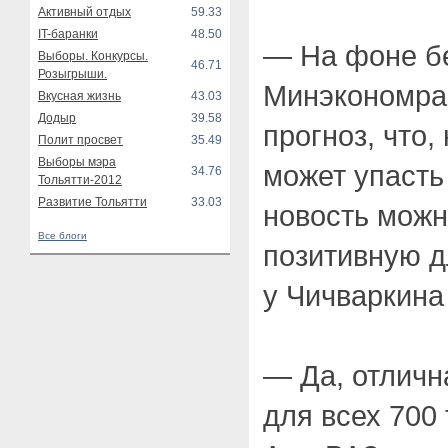
Активный отдых
59.33
IT-баранки
48.50
— На фоне бе
Выборы. Конкурсы.
46.71
Розыгрыши.
Минэкономра
Вкусная жизнь
43.03
Додыр
39.58
прогноз, что,
Полит просвет
35.49
Выборы мэра
может упасть
34.76
Тольятти-2012
Развитие Тольятти
33.03
новость можн
Все блоги
позитивную д
у Чичваркина
— Да, отличн
для всех 700