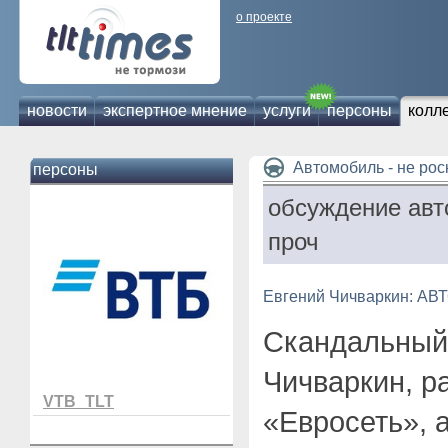
о проекте
новости
экспертное мнение
услуги
персоны
колл
Автомобиль - не ро
персоны
обсуждение авт
проч
Евгений Чичваркин: АВ
Скандальный
Чичваркин, р
VTB_TLT
«Евросеть», 