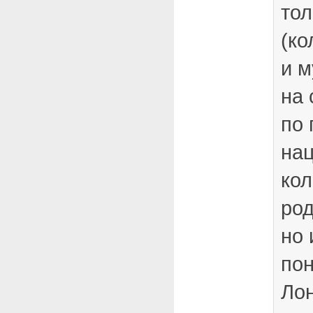
тол
(ко
и 
на 
по 
нац
кол
ро
но
пон
Ло