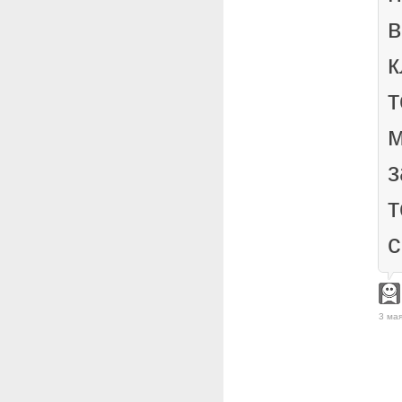
к
т
м
з
т
с
3 мая