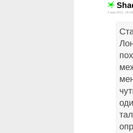
Sha
3 мая 2011, 16:03
Ста
Ло
пох
меж
мен
чут
оди
тал
оп