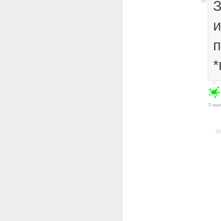
З
и
п
*
3 мая