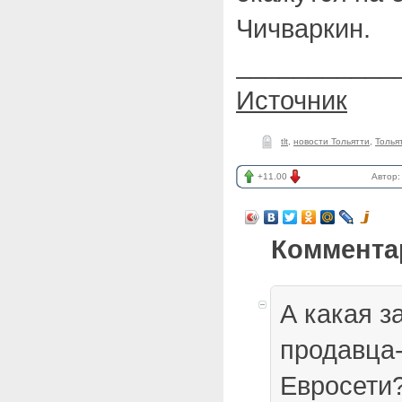
Чичваркин.
___________
Источник
tlt
,
новости Тольятти
,
Толья
+11.00
Автор
Коммента
А какая з
продавца-
Евросети