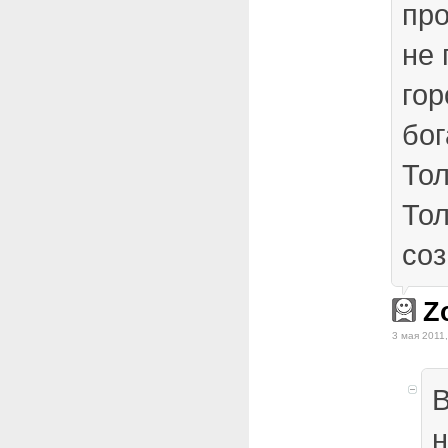
пр
не 
гор
бог
Тол
То
соз
Z
3 мая 2011,
В
н