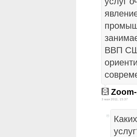
услуг о
явлени
промыш
занимае
ВВП СШ
ориенти
соврем
Zoom
3 мая 2011, 15:37
Каких
услуг