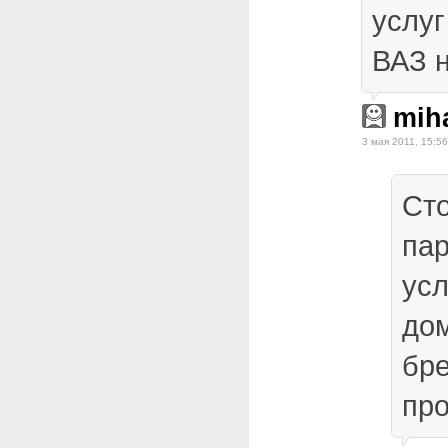
услуг
ВАЗ 
miha
3 мая 2011, 15:56
Сто
па
усл
дом
бре
про