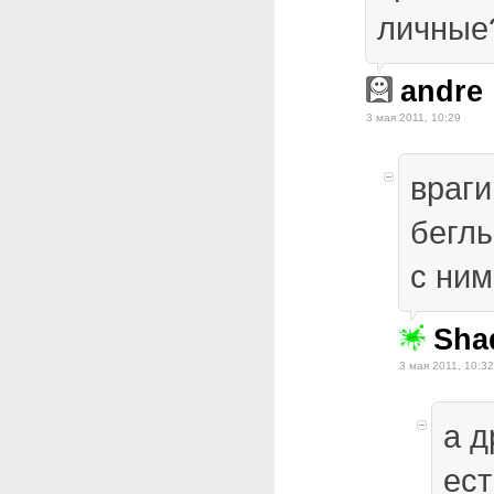
личные
andre
3 мая 2011, 10:29
враг
беглы
с ним
Sha
3 мая 2011, 10:32
а д
ест