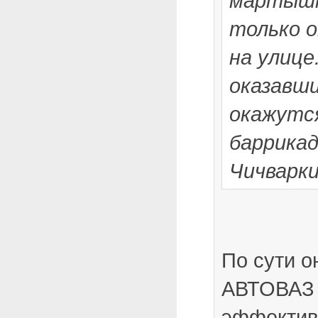
мартышк
только о
на улице
оказавши
окажутс
баррикад
Чичварки
По сути о
АВТОВАЗ 
эффектив