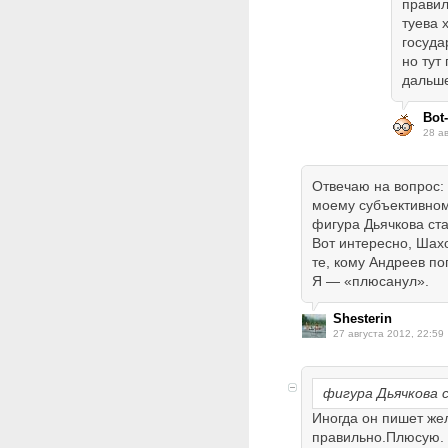
правил
туева 
госуда
но тут
дальше
Bot-
28 а
Отвечаю на вопрос: 
моему субъективном
фигура Дьячкова ст
Вот интересно, Шах
те, кому Андреев по
Я — «плюсанул».
Shesterin
27 августа 2012, 22:59
фигура Дьячкова 
Иногда он пишет же
правильно.Плюсую.