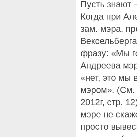
Пусть знают 
Когда при Ал
зам. мэра, п
Вексельберг
фразу: «Мы г
Андреева мэр
«нет, это мы
мэром». (См.
2012г, стр. 1
мэре не скаж
просто вывес