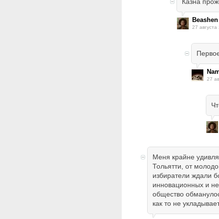
Казна прож
Beashen
27 августа 
Первое
Nam
27 ав
Чт
Меня крайне удивля
Тольятти, от молодо
избиратели ждали б
инновационных и н
общество обманулос
как то не укладывает