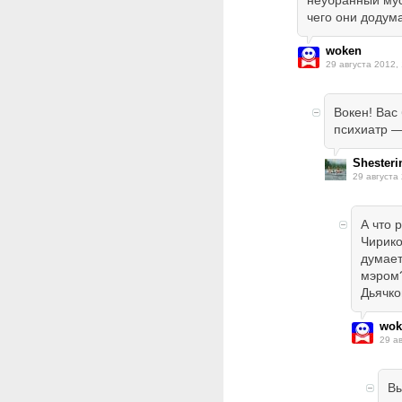
неубранный мус
чего они додум
woken
29 августа 2012,
Вокен! Вас
психиатр —
Shesteri
29 августа
А что 
Чирико
думает
мэром?
Дьячко
wok
29 а
Вы