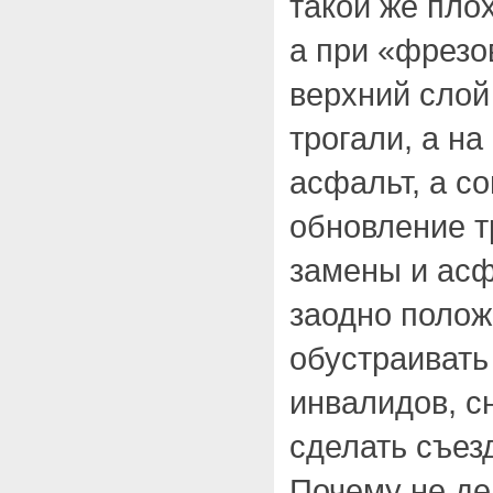
такой же плох
а при «фрезо
верхний слой
трогали, а н
асфальт, а с
обновление т
замены и асф
заодно полож
обустраивать
инвалидов, с
сделать съез
Почему не де