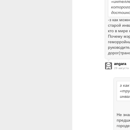
«интелле
которого
достоин
-з как мож
старой инв
кто в мире 
Почему мэ
геморройны
руководите
дорог(транс
angara
28 августа
з ка
«тру
инва
Не зна
предше
городе