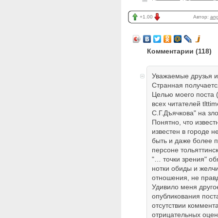
+1.00
Автор:
ang
Комментарии (
118
)
Уважаемые друзья и 
Странная получаетс
Целью моего поста (
всех читателей tltti
С.Г.Дъячкова" на з
Понятно, что извест
известен в городе н
быть и даже более 
персоне тольяттинск
"… точки зрения" об
нотки обиды и желчи
отношения, не прав
Удивило меня друго
опубликования поста
отсутствии коммента
отрицательных оцен