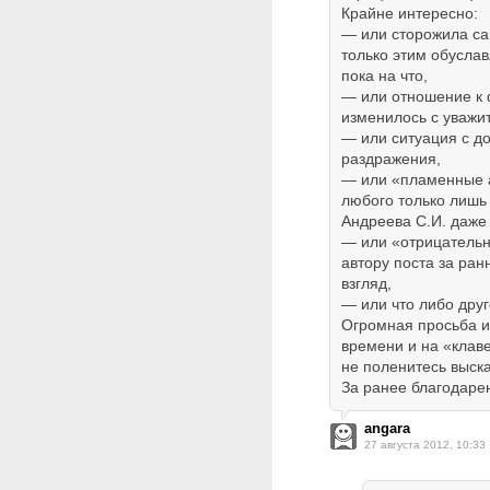
Крайне интересно:
— или сторожила са
только этим обуслав
пока на что,
— или отношение к 
изменилось с уважи
— или ситуация с д
раздражения,
— или «пламенные а
любого только лишь
Андреева С.И. даже 
— или «отрицательн
автору поста за ра
взгляд,
— или что либо дру
Огромная просьба и
времени и на «клав
не поленитесь выска
За ранее благодаре
angara
27 августа 2012, 10:33