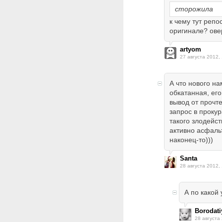
сторожила
к чему тут репо
оригинале? овер
artyom
27 августа 2012,
А что нового на
обкатанная, ег
вывод от прочте
запрос в проку
такого злодейст
активно асфаль
наконец-то)))
Santa
28 августа 2012,
А по какой
Borodati
28 августа