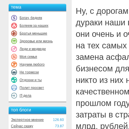
тема
Ну, с дорогам
Богач, бедняк
дураки наши 
Болеем за наших
они очень и 
Братья меньшие
Здоровье или жизнь
на тех самых
Леди и медведи
замена асфа
Моя семья
Научим любого
бизнесом для
Не тормози
никто из них 
Отдохни и ты
Полит просвет
качественном
IT-дела
прошлом год
топ блоги
затраты в ст
Экспертное мнение
126.60
млрд. рублей
Сейчас скажу
73.87