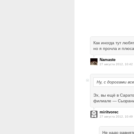
Как иногда тут любя
но я прочла и плюс
Namaste
27 августа 2012, 10:42
Ну, с дорогами все
Эх, вы ещё в Сарат
филиале — Сызрани
miritvorec
27 августа 2012, 10:49
Не надо равнять