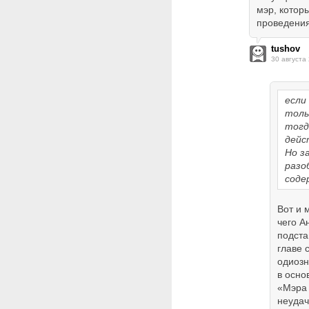
мэр, котор
проведения
tushov
30 августа
если
толь
тогд
дейс
Но з
разо
соде
Вот и 
чего А
подста
главе 
одиозн
в осно
«Мэра 
неудач