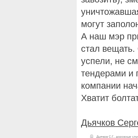
уничтожавшая
могут заполон
А наш мэр при
стал вещать.
успели, не с
тендерами и 
компании нач
Хватит болта
Дьячков Серг
Дьячков С.Г.
,
дорожные слу