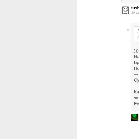
tus
30 а
))
На
Бр
По
—
Су
Ки
за
Ес