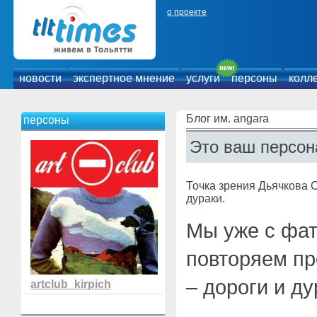
о проекте
новости
экспертное мнение
услуги
персоны
колл
Блог им. angara
персоны
Это ваш персон
Точка зрения Дьячкова С
дураки.
Мы уже с фа
повторяем пр
– дороги и ду
artclub_kirpich