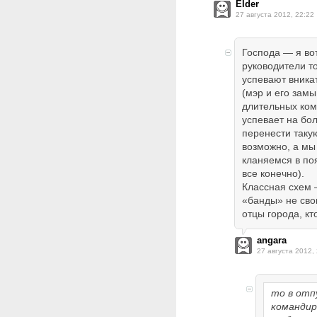
Elder
27 августа 2012, 22:22
Господа — я во
руководители т
успевают вникат
(мэр и его замы.
длительных ком
успевает на бо
перенести таку
возможно, а мы 
кланяемся в по
все конечно).
Классная схем 
«банды» не сво
отцы города, кто
angara
27 августа 2012,
то в отп
командир