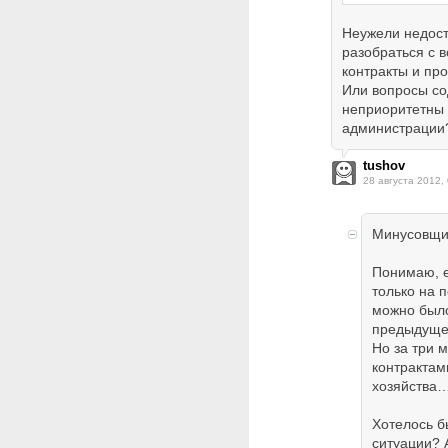
Неужели недост
разобраться с 
контракты и пр
Или вопросы со
неприоритетны 
администрации
tushov
28 августа 2012,
Минусовщик
Понимаю, е
только на п
можно было
предыдуще
Но за три 
контрактам
хозяйства
Хотелось бы
ситуации? 