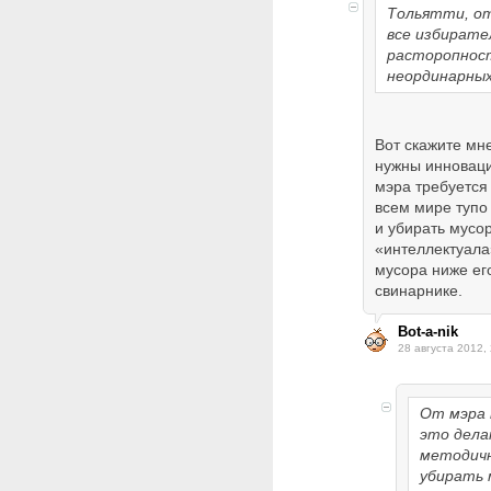
Тольятти, от
все избирате
расторопност
неординарных
Вот скажите мне
нужны инновац
мэра требуется
всем мире тупо
и убирать мусор
«интеллектуала
мусора ниже его
свинарнике.
Bot-a-nik
28 августа 2012,
От мэра 
это дела
методичн
убирать 