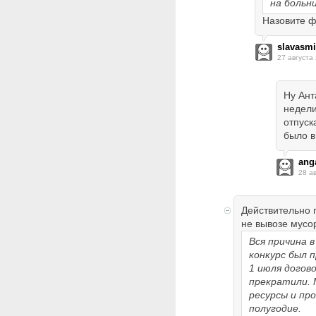
на больн
Назовите ф
slavasm
27 августа
Ну Ант
недели
отпуск
было в
ang
28 а
Действительно 
не вывозе мусо
Вся причина 
конкурс был п
1 июля догово
прекратили.
ресурсы и пр
полугодие.