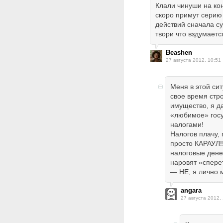
Клали чинуши на ко
скоро примут серию
действий сначала су
твори что вздумаетс
Beashen
27 августа 2012, 10:51
Меня в этой сит
свое время стр
имущество, я д
«любимое» госу
налогами!
Налогов плачу,
просто КАРАУЛ!!
налоговые денеж
наровят «спере
— НЕ, я лично м
angara
27 августа 2012, 