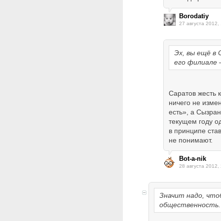
Borodatiy
27 августа 2012, 
Эх, вы ещё в
его филиале 
Саратов жесть 
ничего не измен
есть», а Сызран
текущем году о
в принципе став
не понимают.
Bot-a-nik
28 августа 2012,
Значит надо, чт
общественность.