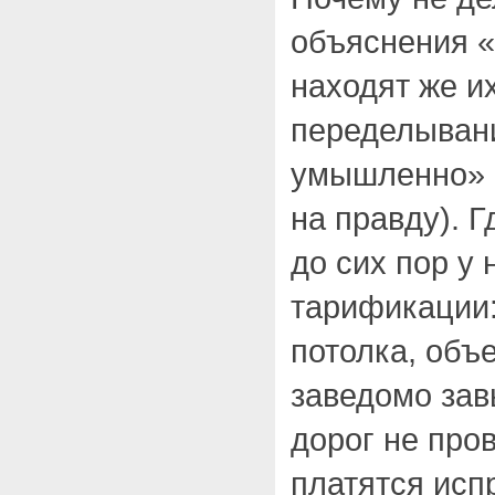
объяснения «
находят же и
переделывани
умышленно» (
на правду). Г
до сих пор у 
тарификации:
потолка, объ
заведомо зав
дорог не пров
платятся исп