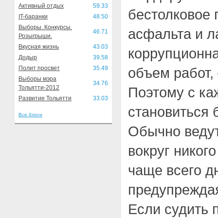
Активный отдых
59.33
бестолковое
IT-баранки
48.50
Выборы. Конкурсы.
асфальта и л
46.71
Розыгрыши.
Вкусная жизнь
43.03
коррупционна
Додыр
39.58
Полит просвет
35.49
объем работ,
Выборы мэра
34.76
Тольятти-2012
Поэтому с ка
Развитие Тольятти
33.03
становиться 
Все блоги
Обычно ведут
вокруг никого
чаще всего д
предупрежда
Если судить