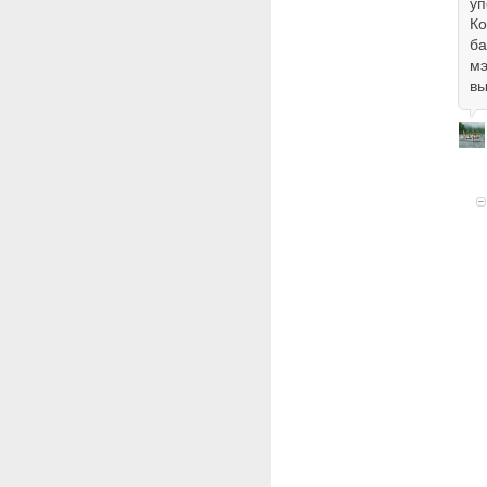
уп
Ко
ба
мэ
вы