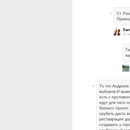
Ст. Ра
Примо
San
28 а
Та
ка
То что Андреев
выборов.И вывеск
есть с противо
идут для него 
бизнесс проект,
срубить дасть 
реставрация дор
создавать у го