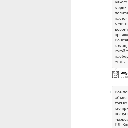
Какого
мэрии 
полити
настой
менять
дорог(
происх
Во все
команд
какой 
наобор
стать...
ang
30 а
Всё по
объясн
только
кто пр
поступ
«мэрск
Р.S. К