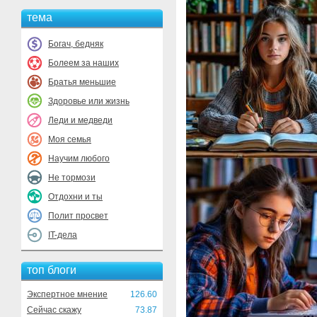
тема
Богач, бедняк
Болеем за наших
Братья меньшие
Здоровье или жизнь
Леди и медведи
Моя семья
Научим любого
Не тормози
Отдохни и ты
Полит просвет
IT-дела
топ блоги
Экспертное мнение
126.60
Сейчас скажу
73.87