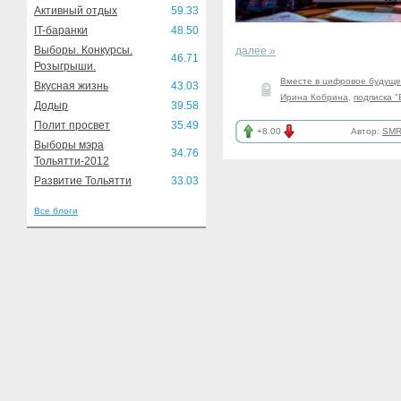
Активный отдых
59.33
IT-баранки
48.50
Выборы. Конкурсы.
далее »
46.71
Розыгрыши.
Вместе в цифровое будущ
Вкусная жизнь
43.03
Ирина Кобрина
,
подписка "
Додыр
39.58
Полит просвет
35.49
+8.00
Автор:
SMR
Выборы мэра
34.76
Тольятти-2012
Развитие Тольятти
33.03
Все блоги