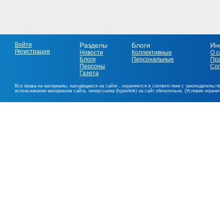
Войти
Разделы
Блоги
Ин
Регистрация
Новости
Коллективные
О с
Блоги
Персональные
Пр
Персоны
Со
Газета
Все права на материалы, находящиеся на сайте , охраняются в соответствии с законодательст
использовании материалов сайта, гиперссылка (hyperlink) на сайт обязательна. (Условия огран