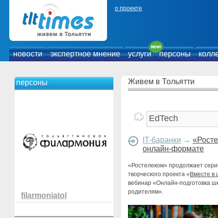
о проекте
новости
экспертное мнение
услуги
персоны
колл
Живем в Тольятти
персоны
IT-баранки
→
«Росте
онлайн-формате
«Ростелеком» продолжает сери
творческого проекта «
Вместе в
вебинар «Онлайн-подготовка шко
родителям».
filarmoniatol