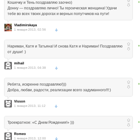
+
Кошечку и Тень поздравляю заочно)
Донну — поздравляю лично! Ты героическая женщина! Удачи
тебе во всех твоих дорогах и верных попутчиков на пути!
Vladimirskaya
1 января 2013, 02:56
+
Нариман, Катя и Татьяна! И снова Катя и Нариман! Поздравляю
от души! :)
mihail
1 января 2013, 04:38
+
Ребята, искренне поздравляю!)))
Добра, любви, радости, реализации всего задуманного!!!:)
Visson
1 января 2013, 11:12
+
Троекратное: «С Днем Рождения!» )))
Romeo
1 января 2013, 12:00