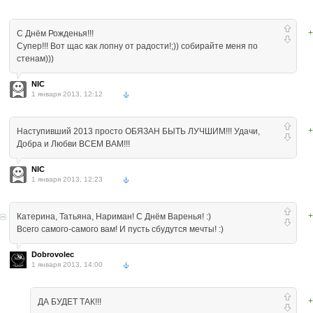
+
С Днём Рожденья!!!
Супер!!! Вот щас как лопну от радости!;)) собирайте меня по
стенам)))
NIC
1 января 2013, 12:12
+
Наступивший 2013 просто ОБЯЗАН БЫТЬ ЛУЧШИМ!!! Удачи,
Добра и Любви ВСЕМ ВАМ!!!
NIC
1 января 2013, 12:23
+
Катерина, Татьяна, Нариман! С Днём Варенья! :)
Всего самого-самого вам! И пусть сбудутся мечты! :)
Dobrovolec
1 января 2013, 14:00
+
ДА БУДЕТ ТАК!!!