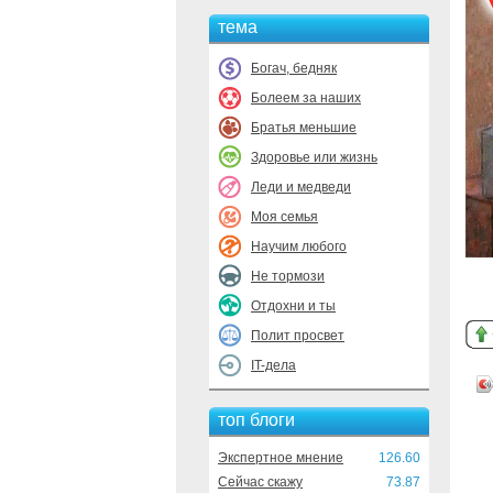
тема
Богач, бедняк
Болеем за наших
Братья меньшие
Здоровье или жизнь
Леди и медведи
Моя семья
Научим любого
Не тормози
Отдохни и ты
Полит просвет
IT-дела
топ блоги
Экспертное мнение
126.60
Сейчас скажу
73.87