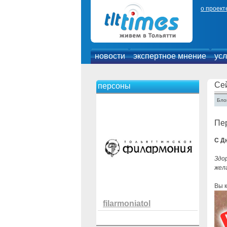
о проект
новости
экспертное мнение
усл
Се
персоны
Блог
Пе
С Д
Здо
жел
Вы к
filarmoniatol