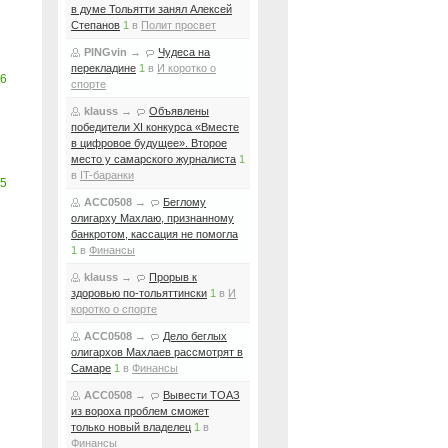
в думе Тольятти занял Алексей
Степанов
1
в
Полит просвет
PINGvin
→
Чудеса на
перекладине
1
в
И коротко о
6
спорте
klauss
→
Объявлены
победители XI конкурса «Вместе
в цифровое будущее». Второе
место у самарского журналиста
1
в
IT-баранки
5
ACC0508
→
Беглому
олигарху Махлаю, признанному
банкротом, кассация не помогла
1
в
Финансы
klauss
→
Прорыв к
здоровью по-тольяттински
1
в
И
коротко о спорте
ACC0508
→
Дело беглых
олигархов Махлаев рассмотрят в
Самаре
1
в
Финансы
ACC0508
→
Вывести ТОАЗ
из вороха проблем сможет
только новый владелец
1
в
Финансы