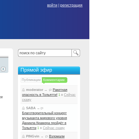
войти
|
регистрация
Прямой эфир
Публикации
Комментарии
moderator
→
Ракетная
опасность в Тольятти!
1
в
Сейчас
ия
скажу
SABA
→
Благотворительный концерт
музыканта мирового уровня
Даниила Крамера пройдёт в
Тольятти
1
в
Сейчас скажу
PINGvin
→
Взломали