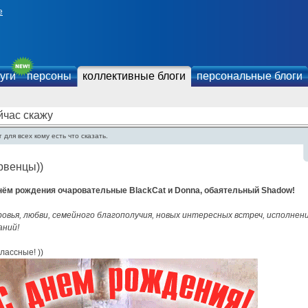
е
уги
персоны
коллективные блоги
персональные блоги
йчас скажу
 для всех кому есть что сказать.
рвенцы))
нём рождения очаровательные BlackCat и Donna, обаятельный Shadow!
ровья, любви, семейного благополучия, новых интересных встреч, исполнен
аний!
лассные! ))