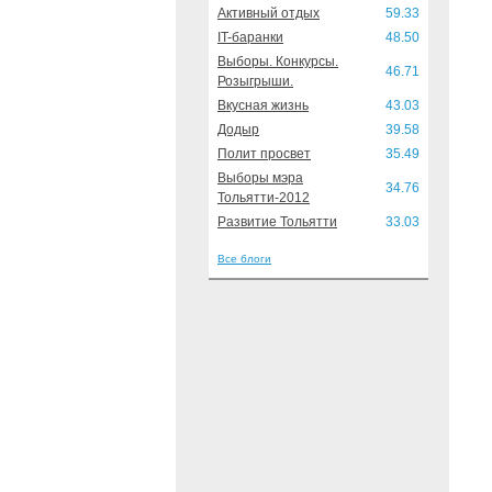
Активный отдых
59.33
IT-баранки
48.50
Выборы. Конкурсы.
46.71
Розыгрыши.
Вкусная жизнь
43.03
Додыр
39.58
Полит просвет
35.49
Выборы мэра
34.76
Тольятти-2012
Развитие Тольятти
33.03
Все блоги