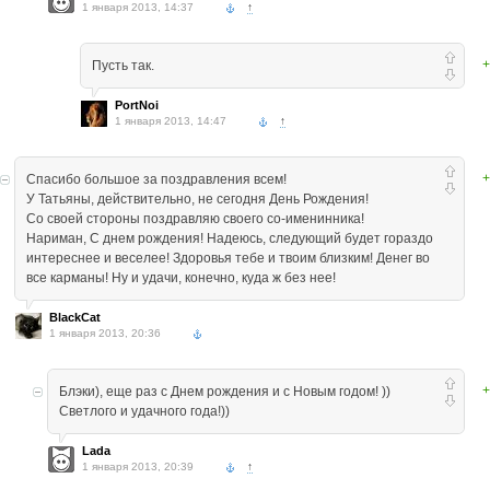
1 января 2013, 14:37
↑
+
Пусть так.
PortNoi
1 января 2013, 14:47
↑
+
Спасибо большое за поздравления всем!
У Татьяны, действительно, не сегодня День Рождения!
Со своей стороны поздравляю своего со-именинника!
Нариман, С днем рождения! Надеюсь, следующий будет гораздо
интереснее и веселее! Здоровья тебе и твоим близким! Денег во
все карманы! Ну и удачи, конечно, куда ж без нее!
BlackCat
1 января 2013, 20:36
+
Блэки), еще раз с Днем рождения и с Новым годом! ))
Светлого и удачного года!))
Lada
1 января 2013, 20:39
↑