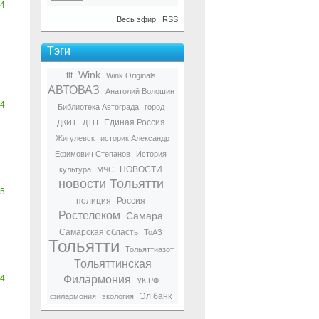
4
Весь эфир
|
RSS
Тэги
Wink
tlt
Wink Originals
АВТОВАЗ
Анатолий Волошин
4
Библиотека Автограда
город
Единая Россия
ДКИТ
ДТП
Жигулевск
историк Александр
Ефимович Степанов
История
НОВОСТИ
культура
МЧС
новости Тольятти
5
полиция
Россия
Ростелеком
Самара
Самарская область
ТоАЗ
Тольятти
Тольяттиазот
Тольяттинская
4
Филармония
УК РФ
Эл банк
филармония
экология