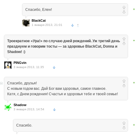
+
Спасибо, Елен!
BlackCat
1 января 2013, 21:01
↑
+
Троекратное «Ура!» по случаю дней рождений. Уж третий день
празднуем и говорим тосты — за здоровье BlackCat, Donna и
Shadow! :)
PINGvin
3 января 2013, 11:35
+
Спасибо, друзья!
С новым годом вас. Дай Бог вам здоровья, самое главное.
Катя, с Днем рождения! Счастья и здоровья тебе и твоей семье!
Shadow
3 января 2013, 14:54
+
Спасибо.