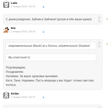
Lada
1 января 2013, 00:15
+
С днем рождения, Зайчик и Зайчихи! Целую в обе ваши щеки))
kira
1 января 2013, 00:33
+
очаровательные BlackCat и Donna, обаятельный Shadow!
Вы классные! ))
Подтверждаю.
Поздравляю.
Наливаю. За ваше здоровье выпиваю.
Катя, Таня, Нариман. Пусть впереди у вас будет только светлая
полоса.
AnVas
1 января 2013, 00:47