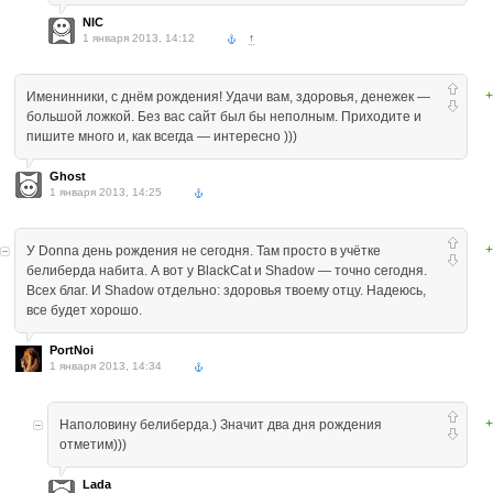
NIC
1 января 2013, 14:12
↑
+
Именинники, с днём рождения! Удачи вам, здоровья, денежек —
большой ложкой. Без вас сайт был бы неполным. Приходите и
пишите много и, как всегда — интересно )))
Ghost
1 января 2013, 14:25
+
У Donna день рождения не сегодня. Там просто в учётке
белиберда набита. А вот у BlackCat и Shadow — точно сегодня.
Всех благ. И Shadow отдельно: здоровья твоему отцу. Надеюсь,
все будет хорошо.
PortNoi
1 января 2013, 14:34
+
Наполовину белиберда.) Значит два дня рождения
отметим)))
Lada