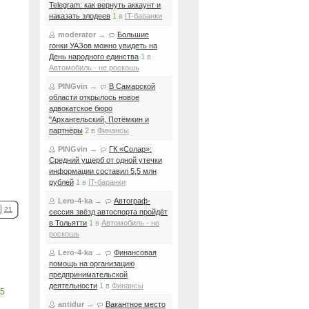
Telegram: как вернуть аккаунт и
наказать злодеев
1
в
IT-баранки
moderator
→
Большие
гонки УАЗов можно увидеть на
День народного единства
1
в
Автомобиль - не роскошь
PINGvin
→
В Самарской
области открылось новое
адвокатское бюро
"Архангельский, Потёмкин и
партнёры
2
в
Финансы
PINGvin
→
ГК «Солар»:
Средний ущерб от одной утечки
информации составил 5,5 млн
рублей
1
в
IT-баранки
Lero-4-ka
→
Автограф-
21
сессия звёзд автоспорта пройдёт
в Тольятти
1
в
Автомобиль - не
роскошь
Lero-4-ka
→
Финансовая
помощь на организацию
предпринимательской
деятельности
1
в
Финансы
5
antidur
→
Вакантное место