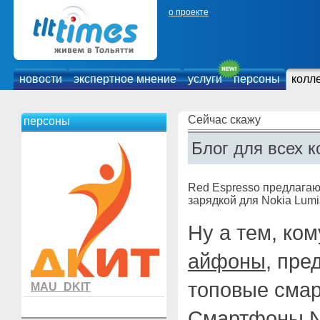
о проекте
новости
экспертное мнение
услуги
персоны
колл
Сейчас скажу
персоны
Блог для всех к
Red Espresso предлагаю
зарядкой для Nokia Lumi
Ну а тем, ко
айфоны
, пре
топовые смар
MAU_DKIT
Смартфоны N