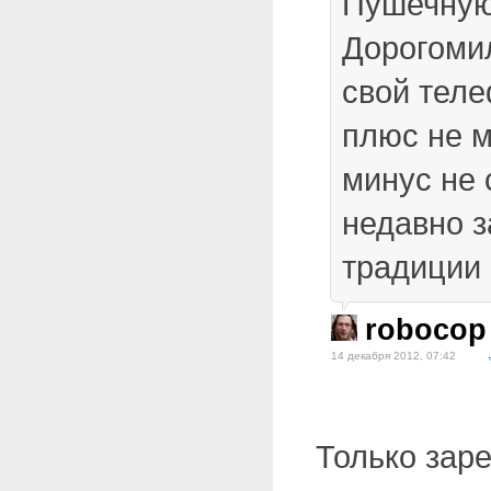
Пушечную
Дорогоми
свой теле
плюс не м
минус не 
недавно 
традиции 
robocop
14 декабря 2012, 07:42
Только зар