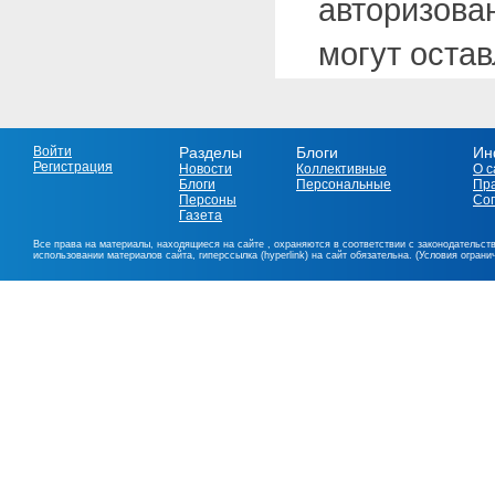
авторизова
могут оста
Войти
Разделы
Блоги
Ин
Регистрация
Новости
Коллективные
О с
Блоги
Персональные
Пр
Персоны
Со
Газета
Все права на материалы, находящиеся на сайте , охраняются в соответствии с законодательст
использовании материалов сайта, гиперссылка (hyperlink) на сайт обязательна. (Условия огран