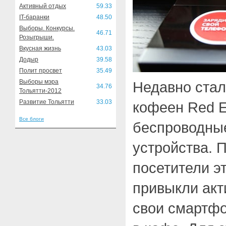
Активный отдых
59.33
IT-баранки
48.50
Выборы. Конкурсы.
46.71
Розыгрыши.
Вкусная жизнь
43.03
Додыр
39.58
Полит просвет
35.49
Выборы мэра
Недавно стало
34.76
Тольятти-2012
Развитие Тольятти
33.03
кофеен Red E
Все блоги
беспроводны
устройства. 
посетители э
привыкли акт
свои смартфо