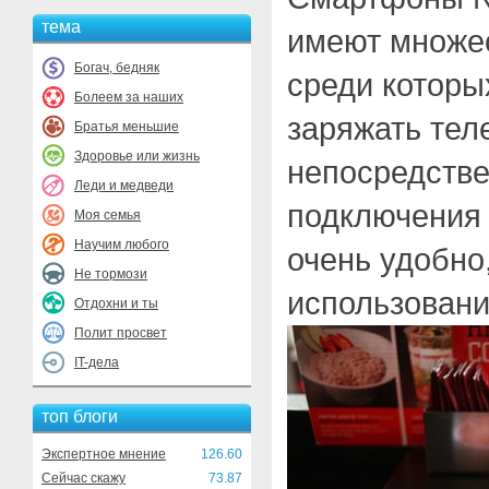
тема
имеют множе
Богач, бедняк
среди которы
Болеем за наших
заряжать тел
Братья меньшие
Здоровье или жизнь
непосредстве
Леди и медведи
подключения 
Моя семья
Научим любого
очень удобно,
Не тормози
использовани
Отдохни и ты
Полит просвет
IT-дела
топ блоги
Экспертное мнение
126.60
Сейчас скажу
73.87