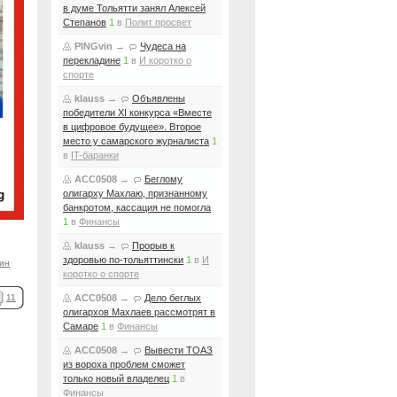
в думе Тольятти занял Алексей
Степанов
1
в
Полит просвет
PINGvin
→
Чудеса на
перекладине
1
в
И коротко о
спорте
klauss
→
Объявлены
победители XI конкурса «Вместе
в цифровое будущее». Второе
место у самарского журналиста
1
в
IT-баранки
ACC0508
→
Беглому
олигарху Махлаю, признанному
банкротом, кассация не помогла
1
в
Финансы
klauss
→
Прорыв к
здоровью по-тольяттински
1
в
И
ин
коротко о спорте
11
ACC0508
→
Дело беглых
олигархов Махлаев рассмотрят в
Самаре
1
в
Финансы
ACC0508
→
Вывести ТОАЗ
из вороха проблем сможет
только новый владелец
1
в
Финансы