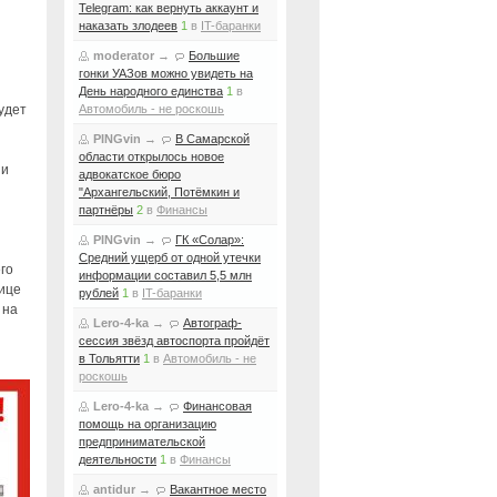
Telegram: как вернуть аккаунт и
наказать злодеев
1
в
IT-баранки
moderator
→
Большие
гонки УАЗов можно увидеть на
День народного единства
1
в
удет
Автомобиль - не роскошь
PINGvin
→
В Самарской
области открылось новое
 и
адвокатское бюро
"Архангельский, Потёмкин и
партнёры
2
в
Финансы
PINGvin
→
ГК «Солар»:
Средний ущерб от одной утечки
го
информации составил 5,5 млн
лице
рублей
1
в
IT-баранки
 на
Lero-4-ka
→
Автограф-
сессия звёзд автоспорта пройдёт
в Тольятти
1
в
Автомобиль - не
роскошь
Lero-4-ka
→
Финансовая
помощь на организацию
предпринимательской
деятельности
1
в
Финансы
antidur
→
Вакантное место