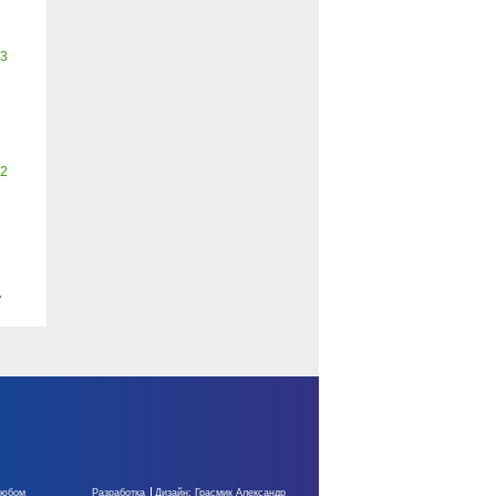
3
2
ь
любом
Разработка
Дизайн: Грасмик Александр