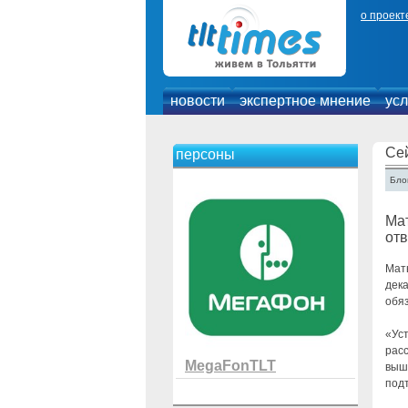
о проект
новости
экспертное мнение
усл
Се
персоны
Блог
Мат
отв
Мат
дек
обя
«Уст
расс
MegaFonTLT
выше
подт