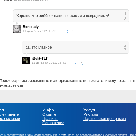
+
Хорошо, что ребёнок нашёлся живым и невредимым!
Borodatiy
11 декабря 2012, 15:31
↑
+
да, это главное
iBolit-TLT
11 декабря 2012, 16:42
↑
Только зарегистрированные и авторизованные пользователи могут оставлят
комментарии.
оги
Инфо
Услуги
ллективные
О сайте
Реклама
рсональные
Правила
Партнерская программа
Соглашение
ся в соответствии с законодательством РФ, в том числе, об авторском праве и смежных правах. При 