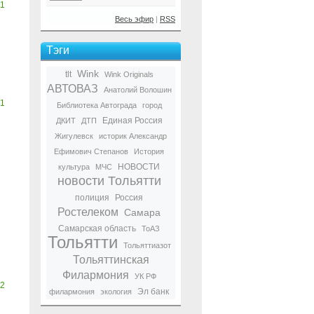
1
Весь эфир
|
RSS
Тэги
Wink
tlt
Wink Originals
АВТОВАЗ
Анатолий Волошин
1
Библиотека Автограда
город
Единая Россия
ДКИТ
ДТП
Жигулевск
историк Александр
Ефимович Степанов
История
НОВОСТИ
культура
МЧС
новости Тольятти
полиция
Россия
Ростелеком
Самара
Самарская область
ТоАЗ
Тольятти
Тольяттиазот
Тольяттинская
Филармония
УК РФ
2
Эл банк
филармония
экология