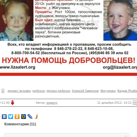
пропал человек
,
ребенок
,
пропал ребенок
,
Алексей Гаврилов
,
Жигулевск
,
Вадим Ятайк
11 декабря 2012, 14:21
+11.00
Автор:
ewgeny
Комментарии (
11
)