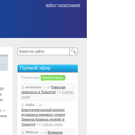
войти
|
регистрация
Прямой эфир
Публикации
Комментарии
moderator
→
Ракетная
10
опасность в Тольятти!
1
в
Сейчас
х
скажу
н.
SABA
→
Благотворительный концерт
й, —
музыканта мирового уровня
енок
Даниила Крамера пройдёт в
Тольятти
1
в
Сейчас скажу
PINGvin
→
Взломали