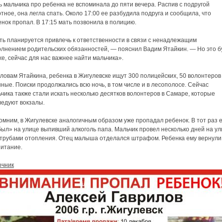
 мальчика про ребенка не вспоминала до пяти вечера. Распив с подругой
тное, она легла спать. Около 17:00 ее разбудила подруга и сообщила, что
нок пропал. В 17:15 мать позвонила в полицию.
ть планируется привлечь к ответственности в связи с ненадлежащим
олнением родительских обязанностей, — пояснил Вадим Ятайкин. — Но это б
е, сейчас для нас важнее найти мальчика».
ловам Ятайкина, ребенка в Жигулевске ищут 300 полицейских, 50 волонтеров
ные. Поиски продолжались всю ночь, в том числе и в лесополосе. Сейчас
чика также стали искать несколько десятков волонтеров в Самаре, которые
ледуют вокзалы.
мним, в Жигулевске аналогичным образом уже пропадал ребенок. В тот раз е
ыл» на улице выпивший алкоголь папа. Мальчик провел несколько дней на у
 трубами отопления. Отец малыша отделался штрафом. Ребенка ему вернули
питание.
очник