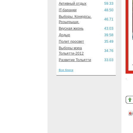
Активный отдых
59.33
IT-баранки
48.50
Выборы. Конкурсы.
46.71
Розыгрыши.
Вкусная жизнь
43.03
Додыр
39.58
Полит просвет
35.49
Выборы мэра
34.76
Тольятти-2012
Развитие Тольятти
33.03
Все блоги
.