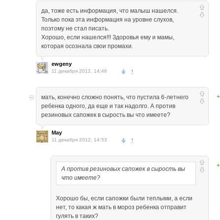
да, тоже есть информация, что малыш нашелся.
Только пока эта информация на уровне слухов,
поэтому не стал писать.
Хорошо, если нашелся!!! Здоровья ему и мамы,
которая осознала свои промахи.
ewgeny
11 декабря 2012, 14:46
↑
+
мать, конечно сложно понять, что пустила 6-летнего
ребенка одного, да еще и так надолго. А против
резиновых сапожек в сырость вы что имеете?
May
11 декабря 2012, 14:53
↑
+
А против резиновых сапожек в сырость вы
что имеете?
Хорошо бы, если сапожки были теплыми, а если
нет, то какая ж мать в мороз ребенка отправит
гулять в таких?