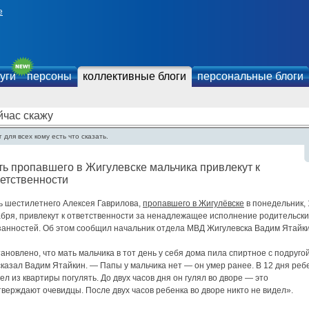
е
уги
персоны
коллективные блоги
персональные блоги
йчас скажу
 для всех кому есть что сказать.
ь пропавшего в Жигулевске мальчика привлекут к
етственности
ь шестилетнего Алексея Гаврилова,
пропавшего в Жигулёвске
в понедельник, 
абря, привлекут к ответственности за ненадлежащее исполнение родительски
занностей. Об этом сообщил начальник отдела МВД Жигулевска Вадим Ятайки
ановлено, что мать мальчика в тот день у себя дома пила спиртное с подруго
казал Вадим Ятайкин. — Папы у мальчика нет — он умер ранее. В 12 дня реб
л из квартиры погулять. До двух часов дня он гулял во дворе — это
верждают очевидцы. После двух часов ребенка во дворе никто не видел».