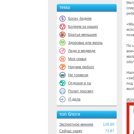
Мать
тема
спир
ребе
Богач, бедняк
«Ма
Болеем за наших
исп
Братья меньшие
позж
Здоровье или жизнь
По с
Леди и медведи
воен
маль
Моя семья
обс
Научим любого
Напо
Не тормози
«заб
Отдохни и ты
под
вос
Полит просвет
IT-дела
Ист
топ блоги
Экспертное мнение
126.60
Сейчас скажу
73.87