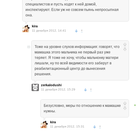
специалистов и пусть ходят к ней домой,
инспектируют. Если уж не совсем пьянь непросыпная
она.
kira
11 декабря 2012, 14:41
↑
Тоже на уровне слухов информация: говорят, что
мамашка этого мальчика не первый раз уже
теряет. Я тоже не хочу, чтобы мальчонку матери
лишали, ну по всей видимости его заберут в
реабилитационный центр до вынесения
решения.
zerkalodushi
11 декабря 2012, 15:29
↑
+
Безусловно, меры по отношению к мамашке
нужны.
kira
11 декабря 2012, 15:31
↑