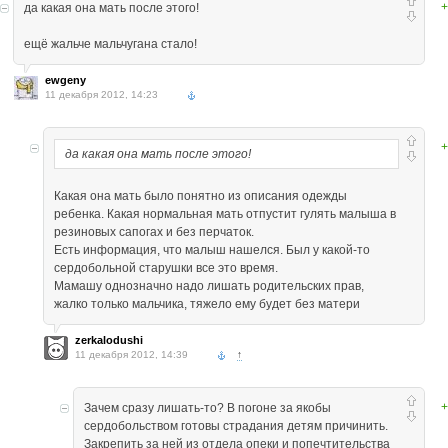
+
да какая она мать после этого!
ещё жальче мальчугана стало!
ewgeny
11 декабря 2012, 14:23
+
да какая она мать после этого!
Какая она мать было понятно из описания одежды
ребенка. Какая нормальная мать отпустит гулять малыша в
резиновых сапогах и без перчаток.
Есть информация, что малыш нашелся. Был у какой-то
сердобольной старушки все это время.
Мамашу однозначно надо лишать родительских прав,
жалко только мальчика, тяжело ему будет без матери
zerkalodushi
11 декабря 2012, 14:39
↑
+
Зачем сразу лишать-то? В погоне за якобы
сердобольством готовы страдания детям причинить.
Закрепить за ней из отдела опеки и попечтительства