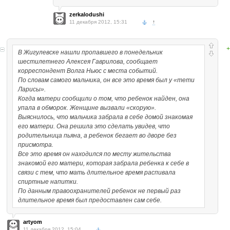
zerkalodushi
11 декабря 2012, 15:31
↑
+
В Жигулевске нашли пропавшего в понедельник
шестилетнего Алексея Гаврилова, сообщает
корреспондент Волга Ньюс с места событий.
По словам самого мальчика, он все это время был у «тети
Ларисы».
Когда матери сообщили о том, что ребенок найден, она
упала в обморок. Женщине вызвали «скорую».
Выяснилось, что мальчика забрала в себе домой знакомая
его матери. Она решила это сделать увидев, что
родительница пьяна, а ребенок бегает во дворе без
присмотра.
Все это время он находился по месту жительства
знакомой его матери, которая забрала ребенка к себе в
связи с тем, что мать длительное время распивала
спиртные напитки.
По данным правоохранителей ребенок не первый раз
длительное время был предоставлен сам себе.
artyom
11 декабря 2012, 15:04