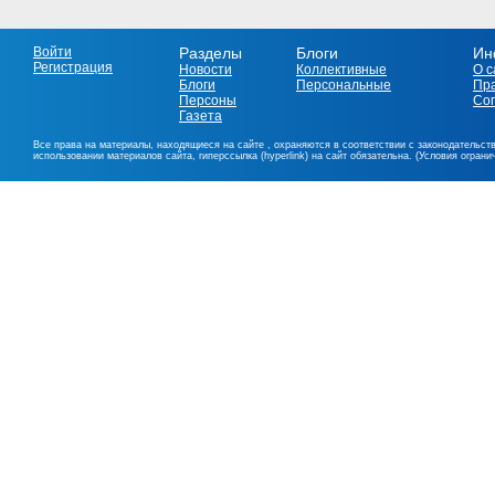
Войти
Разделы
Блоги
Ин
Регистрация
Новости
Коллективные
О с
Блоги
Персональные
Пр
Персоны
Со
Газета
Все права на материалы, находящиеся на сайте , охраняются в соответствии с законодательст
использовании материалов сайта, гиперссылка (hyperlink) на сайт обязательна. (Условия огран