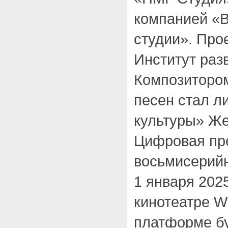
компанией «
студии». Про
Институт раз
Композитором
песен стал л
культуры» Ж
Цифровая пр
восьмисерийн
1 января 2025
кинотеатре W
платформе бу