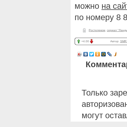
можно
на сай
по номеру 8 8
Ростелеком
,
сериал "Ланд
+4.00
Автор:
SMR_
Коммента
Только зар
авторизова
могут оста