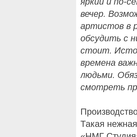
яркий и по-
вечер. Возм
артистов в р
обсудить с 
стоит. Исто
времена важн
людьми. Обя
смотреть пр
Производств
Такая нежна
«НМГ Студия