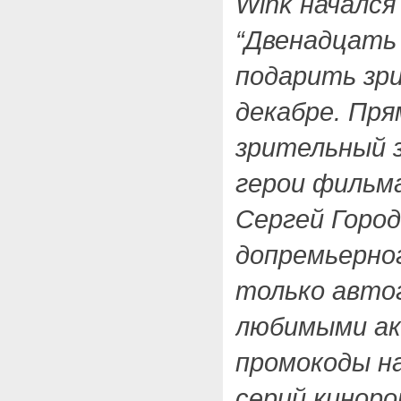
Wink начался 
“Двенадцать
подарить зр
декабре. Пря
зрительный 
герои фильма
Сергей Город
допремьерног
только авто
любимыми ак
промокоды н
серий киноро