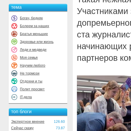
тема
Участниками 
Богач, бедняк
допремьерног
Болеем за наших
ста журналис
Братья меньшие
Здоровье или жизнь
начинающих 
Леди и медведи
партнеров ко
Моя семья
Научим любого
Не тормози
Отдохни и ты
Полит просвет
IT-дела
топ блоги
Экспертное мнение
126.60
Сейчас скажу
73.87