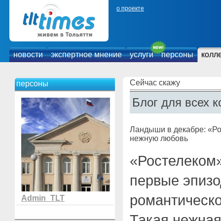
о проекте
новости
экспертное мнение
услуги
персоны
колл
Сейчас скажу
персоны
Блог для всех к
Ландыши в декабре: «Ро
нежную любовь
«Ростелеком»
первые эпиз
романтическ
Admin_TLT
Такая нежная