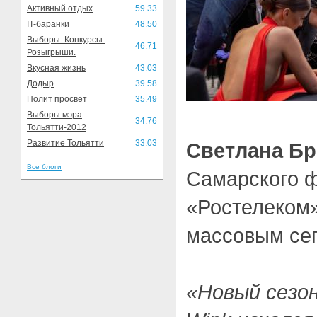
Активный отдых
59.33
IT-баранки
48.50
Выборы. Конкурсы.
46.71
Розыгрыши.
Вкусная жизнь
43.03
Додыр
39.58
Полит просвет
35.49
Выборы мэра
34.76
Тольятти-2012
Развитие Тольятти
33.03
Светлана Б
Все блоги
Самарского 
«Ростелеком»
массовым се
«Новый сезо