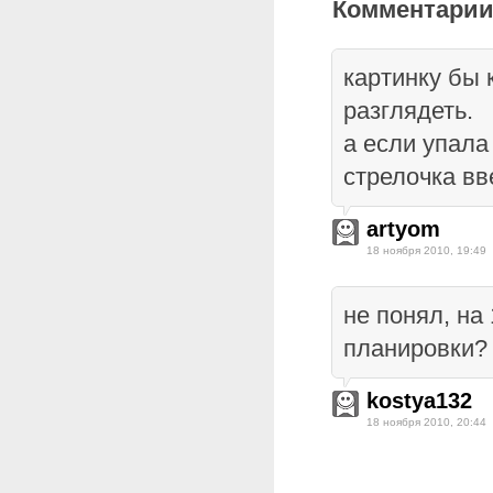
Комментарии
картинку бы 
разглядеть.
а если упала
стрелочка вв
artyom
18 ноября 2010, 19:49
не понял, на
планировки? 
kostya132
18 ноября 2010, 20:44