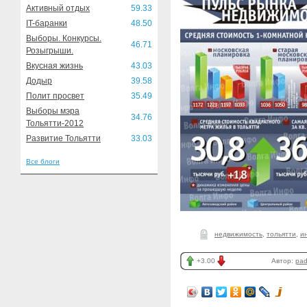
Активный отдых
59.33
IT-баранки
48.50
Выборы. Конкурсы.
46.71
Розыгрыши.
Вкусная жизнь
43.03
Додыр
39.58
Полит просвет
35.49
Выборы мэра
34.76
Тольятти-2012
Развитие Тольятти
33.03
Все блоги
недвижимость
,
тольятти
,
и
+3.00
Автор:
pa