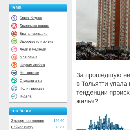
тема
Богач, бедняк
Болеем за наших
Братья меньшие
Здоровье или жизнь
Леди и медведи
Моя семья
Научим любого
Не тормози
За прошедшую не
Отдохни и ты
в Тольятти упала 
Полит просвет
тенденции происх
IT-дела
жилья?
топ блоги
Экспертное мнение
126.60
Сейчас скажу
73.87