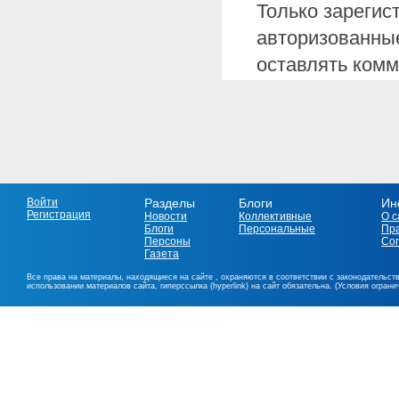
Только зарегис
авторизованные
оставлять комм
Войти
Разделы
Блоги
Ин
Регистрация
Новости
Коллективные
О с
Блоги
Персональные
Пр
Персоны
Со
Газета
Все права на материалы, находящиеся на сайте , охраняются в соответствии с законодательст
использовании материалов сайта, гиперссылка (hyperlink) на сайт обязательна. (Условия огран