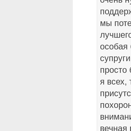
поддер
мы пот
лучшег
особая 
супруги
просто 
я всех, 
присутс
похоро
вниман
вечная 