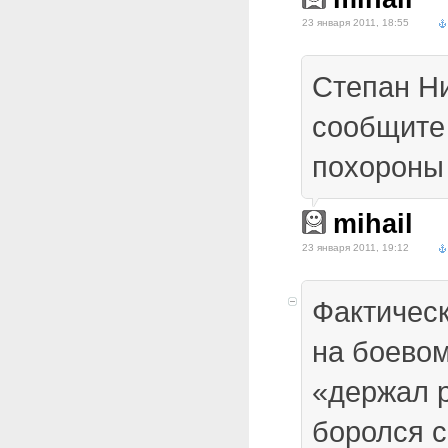
23 января 2011, 18:55
Степан Н
сообщите 
похороны 
mihail
23 января 2011, 19:12
Фактичес
на боевом
«держал р
боролся с