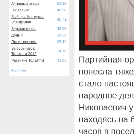
Активный отдых
59.33
IT-баранки
48.50
Выборы. Конкурсы.
46.71
Розыгрыши.
Вкусная жизнь
43.03
Додыр
39.58
Полит просвет
35.49
Выборы мэра
34.76
Тольятти-2012
Партийная ор
Развитие Тольятти
33.03
понесла тяже
Все блоги
стало настоя
народное дел
Николаевич у
находясь на 
часов в посе