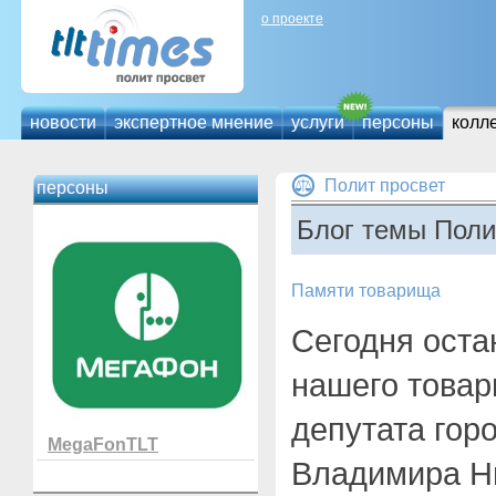
о проекте
новости
экспертное мнение
услуги
персоны
колл
Полит просвет
персоны
Блог темы Поли
Памяти товарища
Сегодня оста
нашего товар
депутата гор
MegaFonTLT
Владимира Н