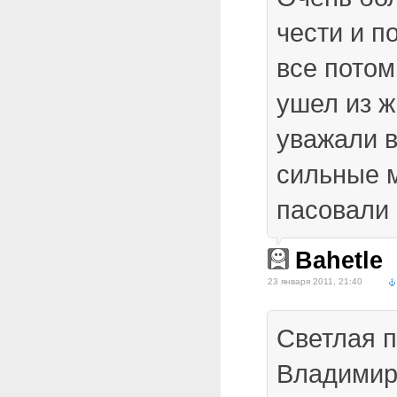
чести и п
все потом
ушел из ж
уважали в
сильные м
пасовали 
Bahetle
23 января 2011, 21:40
Светлая 
Владимир