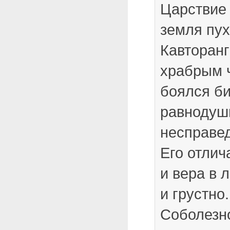
Царствие
земля пу
Кавторан
храбрым 
боялся би
равнодуш
несправе
Его отлич
и вера в 
и грустно.
Соболезн