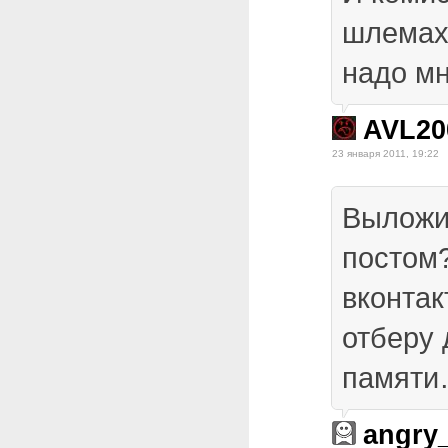
шлемах
надо мн
AVL20
23 января 2011, 19:22
Выложи
постом?
вконтак
отберу 
памят
angry