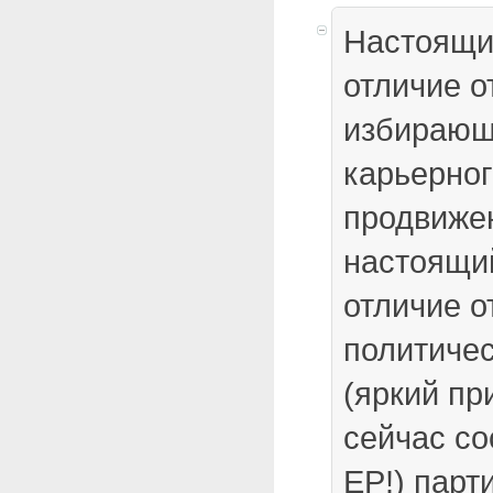
Настоящий
отличие о
избирающ
карьерног
продвижен
настоящи
отличие о
политичес
(яркий пр
сейчас со
ЕР!) парт