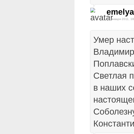
emelya
23 января 2011, 18
Умер нас
Владимир
Поплавск
Светлая п
в наших с
настояще
Соболезн
Констант