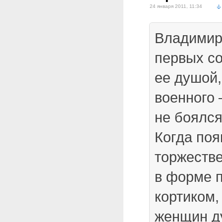
24 января 2011, 11:34
Владимир
первых с
ее душой,
военного 
не боялся
Когда поя
торжеств
в форме 
кортиком,
женщин д