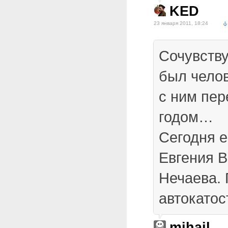
KED
23 января 2011, 18:24
Сочувств
был челов
с ним пе
годом…
Сегодня 
Евгения 
Нечаева. 
автокатос
mihail