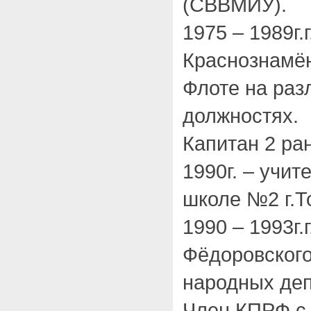
(СВВМИУ).
1975 – 1989г.
Краснознамё
Флоте на раз
должностях.
Капитан 2 ран
1990г. – учит
школе №2 г.Т
1990 – 1993г.
Фёдоровского
народных деп
Член КПРФ с 