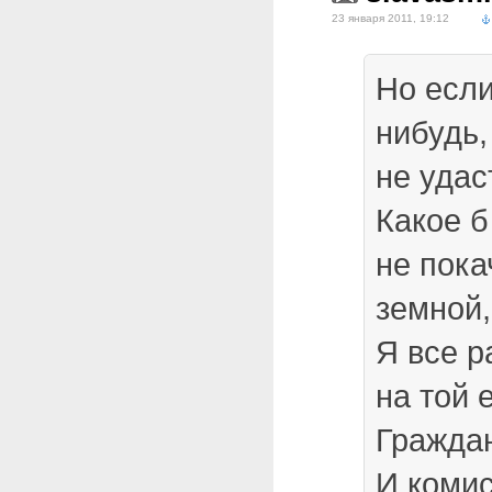
23 января 2011, 19:12
Но если
нибудь,
не удас
Какое б
не пока
земной,
Я все р
на той 
Гражда
И коми