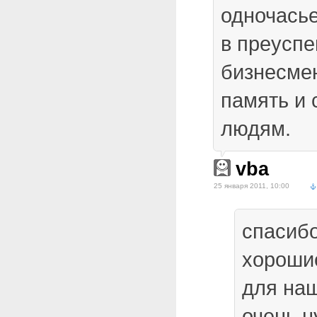
одночась
в преусп
бизнесме
память и 
людям.
vba
25 января 2011, 10:00
спасибо
хороши
для на
очень 