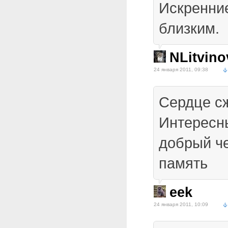
Искренни
близким.
NLitvino
24 января 2011, 09:38
Сердце с
Интересны
добрый че
память
eek
24 января 2011, 10:09