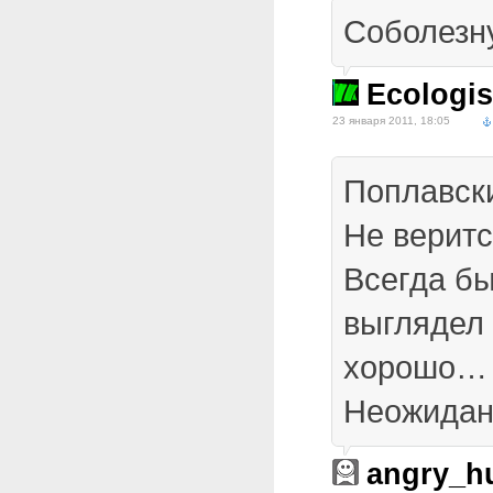
Соболез
Ecologis
23 января 2011, 18:05
Поплавск
Не верит
Всегда бы
выглядел 
хорошо…
Неожидан
angry_h