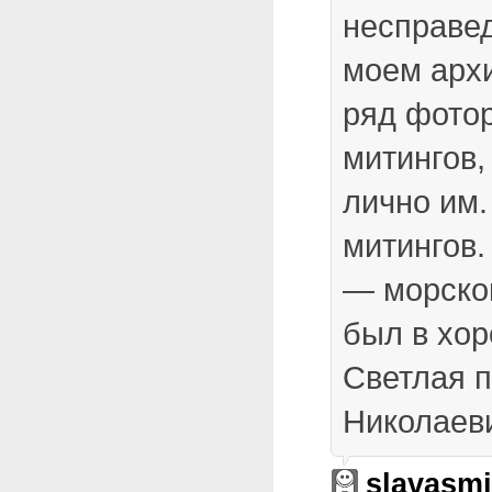
несправе
моем арх
ряд фото
митингов,
лично им.
митингов.
— морско
был в хо
Светлая 
Николаев
slavasm