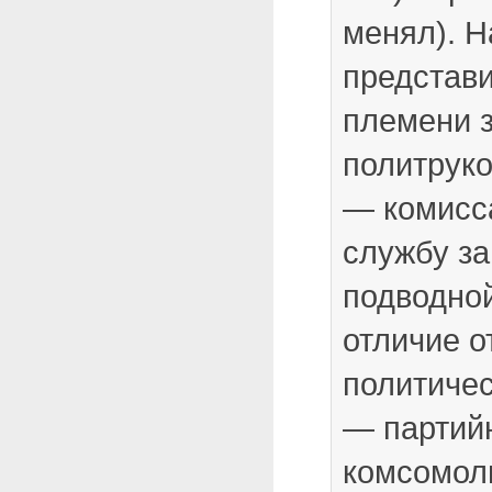
менял). 
представи
племени 
политруко
— комисс
службу з
подводной
отличие о
политичес
— партий
комсомоль