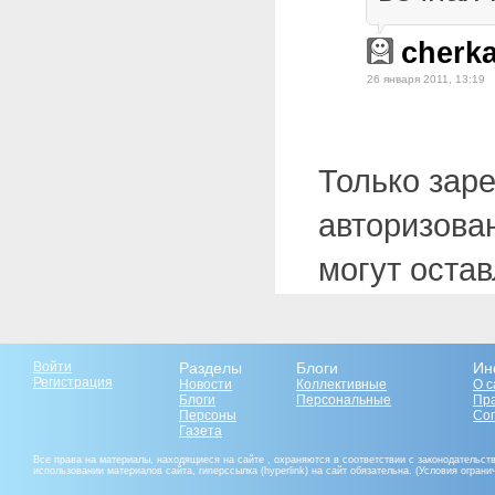
cherk
26 января 2011, 13:19
Только зар
авторизова
могут оста
Войти
Разделы
Блоги
Ин
Регистрация
Новости
Коллективные
О с
Блоги
Персональные
Пр
Персоны
Со
Газета
Все права на материалы, находящиеся на сайте , охраняются в соответствии с законодательст
использовании материалов сайта, гиперссылка (hyperlink) на сайт обязательна. (Условия огран