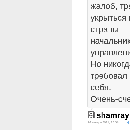
жалоб, тр
укрыться 
страны — 
начальник
управлени
Но никогд
требовал 
себя.
Очень-оче
shamray
24 января 2011, 13:30