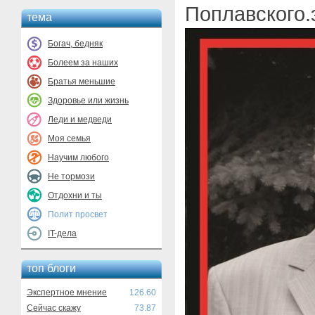
Поплавского.
тема
Богач, бедняк
Болеем за наших
Братья меньшие
Здоровье или жизнь
Леди и медведи
Моя семья
Научим любого
Не тормози
Отдохни и ты
Полит просвет
IT-дела
топ блоги
Экспертное мнение
126.60
Сейчас скажу
73.87