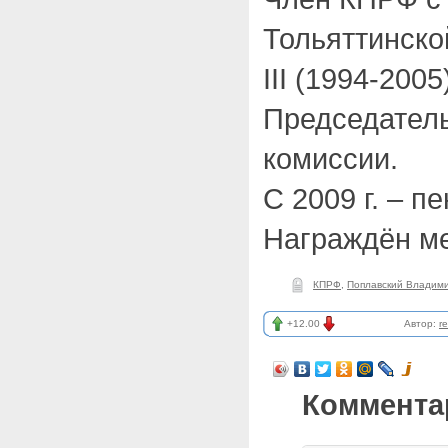
Тольяттинской
III (1994-2005
Председатель
комиссии.
С 2009 г. – п
Награждён м
КПРФ
,
Поплавский Владим
+12.00
Автор:
r
Коммента