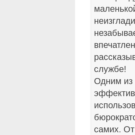
маленько
неизглад
незабыва
впечатлен
рассказыв
службе!
Одним из 
эффектив
использо
бюрократо
самих. От