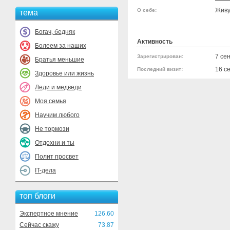
Живу
О себе:
тема
Богач, бедняк
Активность
Болеем за наших
7 се
Зарегистрирован:
Братья меньшие
16 с
Последний визит:
Здоровье или жизнь
Леди и медведи
Моя семья
Научим любого
Не тормози
Отдохни и ты
Полит просвет
IT-дела
топ блоги
Экспертное мнение
126.60
Сейчас скажу
73.87