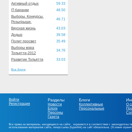
Активный отдых
59.33
IT-баранки
48.50
Выборы. Конкурсы.
46.71
Розыгрыши.
Вкусная жизнь
43.03
Додыр
39.58
Полит просвет
35.49
Выборы мэра
34.76
Тольятти-2012
Развитие Тольятти
33.03
Все блоги
Войти
Разделы
Блоги
Ин
Регистрация
Новости
Коллективные
О с
Блоги
Персональные
Пр
Персоны
Со
Газета
Все права на материалы, находящиеся на сайте , охраняются в соответствии с законодательст
использовании материалов сайта, гиперссылка (hyperlink) на сайт обязательна. (Условия огран