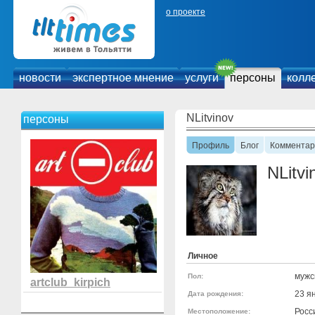
о проекте
новости
экспертное мнение
услуги
персоны
колл
NLitvinov
персоны
Профиль
Блог
Комментар
NLitvi
Личное
мужс
Пол:
artclub_kirpich
23 я
Дата рождения:
Росс
Местоположение: