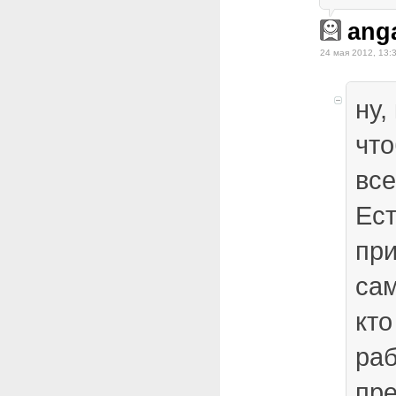
ang
24 мая 2012, 13:
ну,
что
все
Ест
при
сам
кто
раб
пр