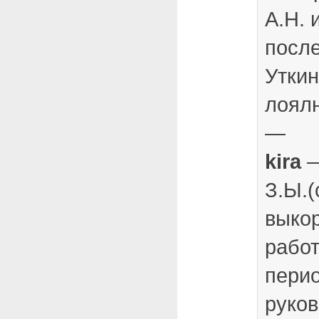
А.Н. 
после
Уткин
лоял
—
kira
—
З.Ы.(
выко
работ
перио
руко