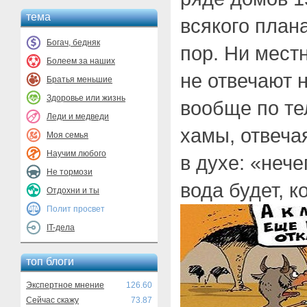
тема
всякого план
Богач, бедняк
пор. Ни мес
Болеем за наших
не отвечают 
Братья меньшие
Здоровье или жизнь
вообще по те
Леди и медведи
хамы, отвеча
Моя семья
Научим любого
в духе: «нече
Не тормози
вода будет, к
Отдохни и ты
Полит просвет
IT-дела
топ блоги
Экспертное мнение
126.60
Сейчас скажу
73.87