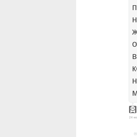
п
н
ж
о
в
к
м
24 ма