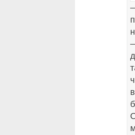
—
п
н
—
д
т
ч
в
б
О
м