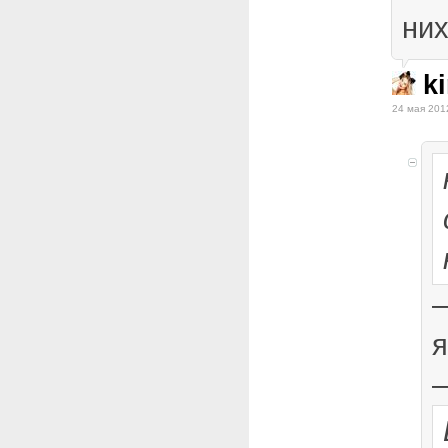
них
ki
24 мая 201
—
я