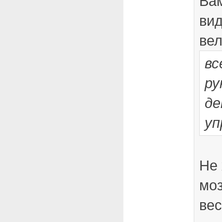
Вам
вид
ве
вс
ру
де
уп
Не 
мо
вес