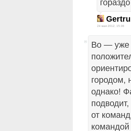
гораздо
Gertr
24 мая 2012, 15:36
Во — уже
положите
ориентиро
городом, 
однако! Ф
подводит,
от команд
командой 