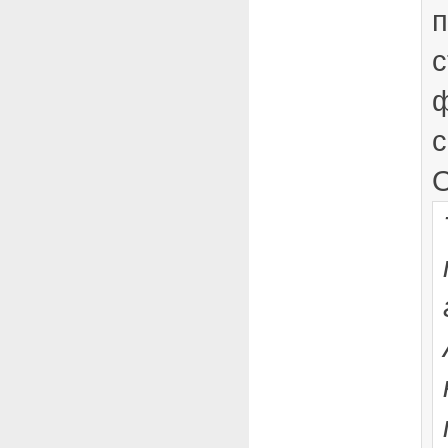
п
с
ф
с
О