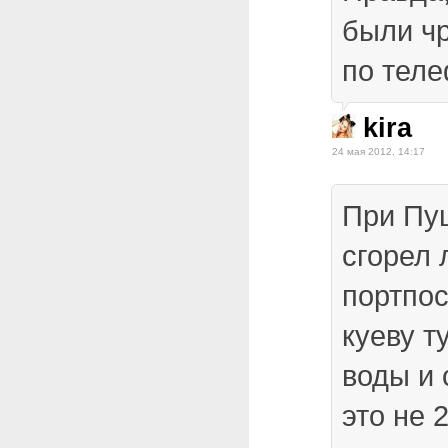
были ч
по тел
kira
24 мая 2012, 14:17
При Пу
сгорел 
портпо
куеву т
воды и 
это не 