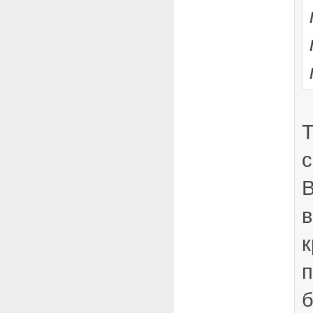
Т
с
В
в
к
п
б