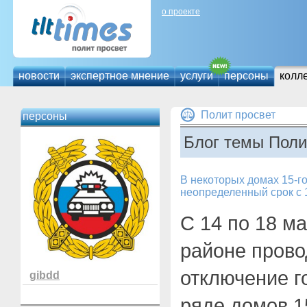
о проекте
новости
экспертное мнение
услуги
персоны
колл
Полит просвет
персоны
Блог темы Поли
В некоторых домах 15-го
неопределенный срок с 
С 14 по 18 м
районе прово
отключение г
gibdd
ряде домов 1