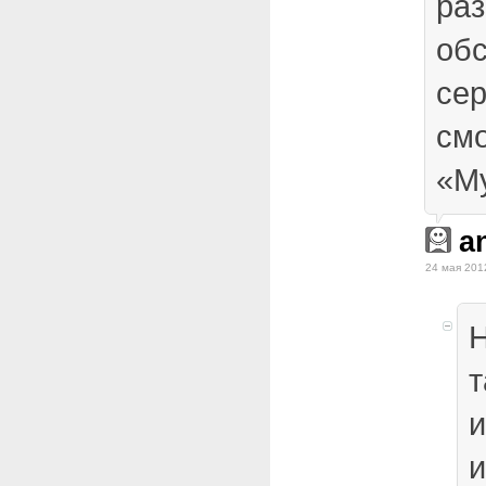
раз
об
сер
см
«Му
a
24 мая 201
Н
т
и
и