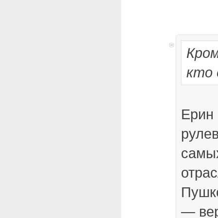
Кром
кто 
Ерин
рулев
самы
отра
Пушк
— ве