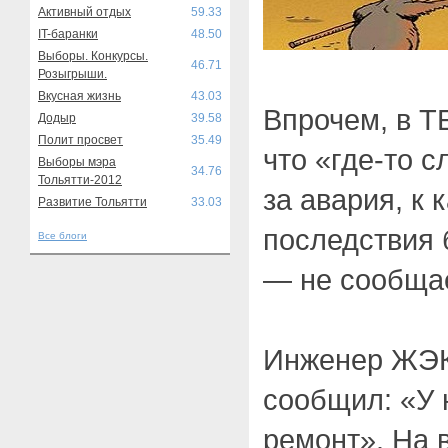
Активный отдых
59.33
IT-баранки
48.50
Выборы. Конкурсы.
46.71
Розыгрыши.
Вкусная жизнь
43.03
Впрочем, в Т
Додыр
39.58
Полит просвет
35.49
что «где-то с
Выборы мэра
34.76
Тольятти-2012
за авария, к 
Развитие Тольятти
33.03
последствия 
Все блоги
— не сообща
Инженер ЖЭК
сообщил: «У 
ремонт». На 