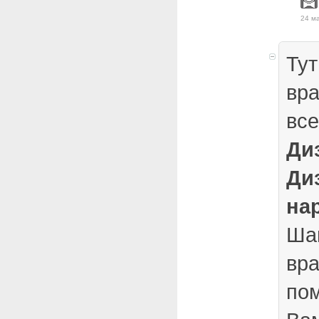
24 ма
Тут
вра
все
Ди
Ди
на
Ша
вра
пом