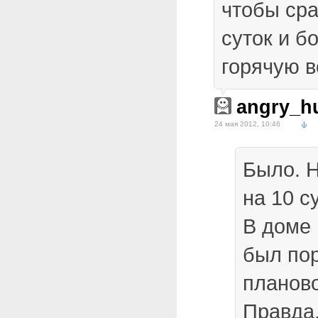
чтобы сра
суток и б
горячую в
angry_h
24 мая 2012, 10:46
Было. Н
на 10 с
В доме
был по
планово
Правда