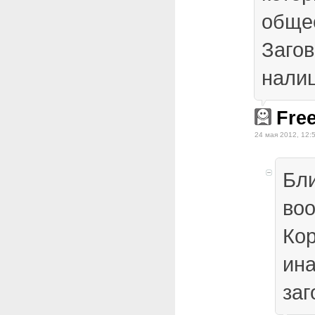
обще
Загов
нали
Fre
24 мая 2012, 12:
Бли
воо
Ко
ина
заг