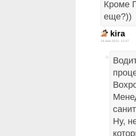
Кроме Г
еще?))
kira
24 мая 2012, 12:47
Водит
проце
Вохр
Мене
санит
Ну, н
котор