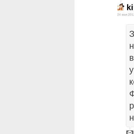
ki
24 мая 201
З
н
в
у
к
р
н