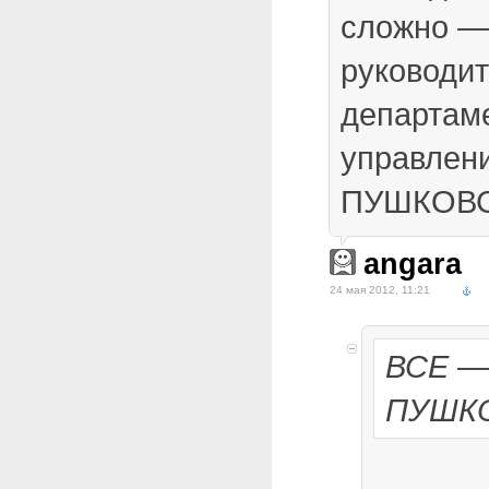
сложно —
руководи
департам
управлен
ПУШКОВС
angara
24 мая 2012, 11:21
ВСЕ —
ПУШКО