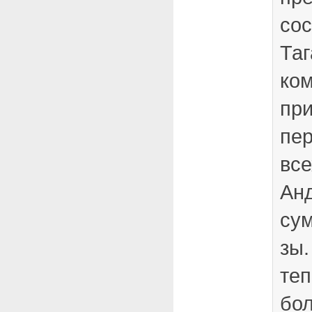
сос
Таг
ко
пр
пер
все
Анд
сум
зы.
теп
бол