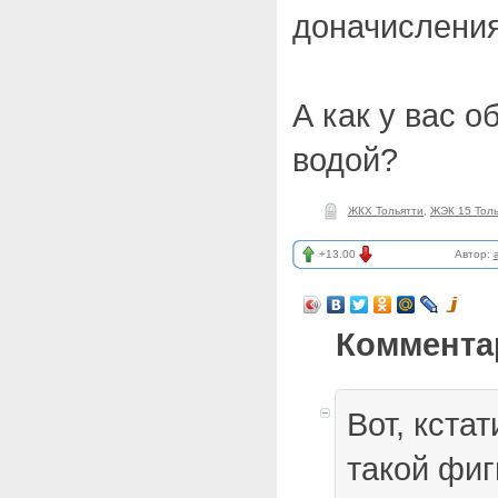
доначисления
А как у вас о
водой?
ЖКХ Тольятти
,
ЖЭК 15 Толь
+13.00
Автор:
Коммента
Вот, кста
такой фиг