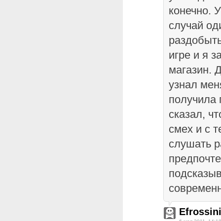
конечно. 
случай од
раздобыть
игре и я 
магазин. 
узнал меня
получила 
сказал, ч
смех и с т
слушать р
предпочте
подсказыв
современн
Efrossin