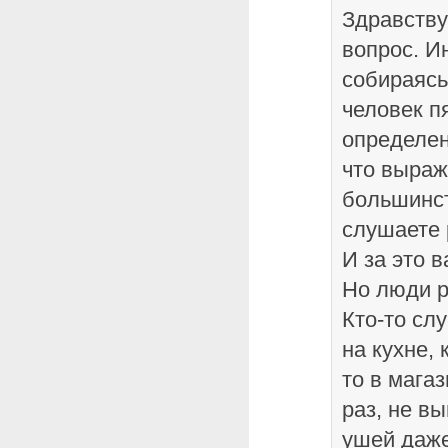
Здравству
вопрос. И
собираясь
человек пя
определен
что выраж
большинс
слушаете 
И за это 
Но люди р
Кто-то сл
на кухне, 
то в магаз
раз, не в
ушей даже 