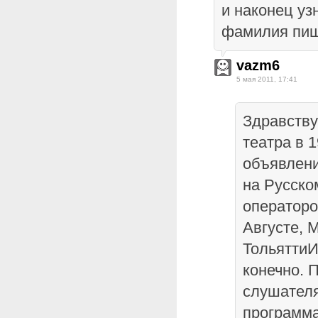
и наконец уз
фамилия пиш
vazm6
5 мая 2011, 17:41
Здравству
театра в 
объявлен
на Русско
операторо
Августе, 
ТольяттиИ
конечно. 
слушателя
программа