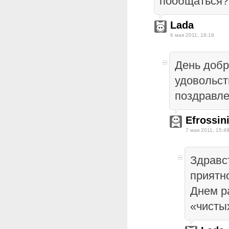
пообщаться?
Lada
6 мая 2011, 18:18
День добр
удовольст
поздравл
Efrossin
7 мая 2011, 15:4
Здравс
приятно
Днем р
«чистых