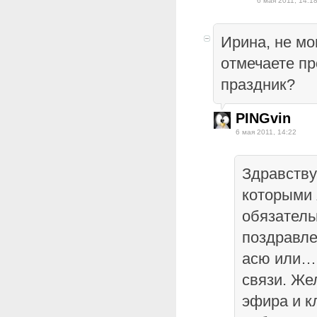
6 мая 2011, 14:1
Ирина, не мог
отмечаете п
праздник?
PINGvin
6 мая 2011, 14:22
Здравству
которыми 
обязатель
поздравле
асю или… 
связи. Же
эфира и к