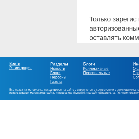
Только зарегис
авторизованные
оставлять комм
Войти
Разделы
Блоги
Ин
Регистрация
Новости
Коллективные
О с
Блоги
Персональные
Пр
Персоны
Со
Газета
Все права на материалы, находящиеся на сайте , охраняются в соответствии с законодательст
использовании материалов сайта, гиперссылка (hyperlink) на сайт обязательна. (Условия огран