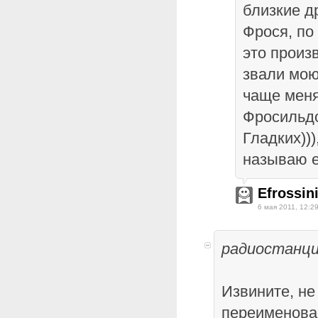
близкие д
Фрося, по
это произ
звали мою
чаще меня
Фросильдо
Гладких)))
называю е
Efrossin
6 мая 2011, 12:2
радиостанци
Извините, не
переименован