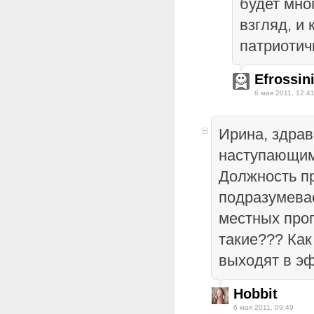
будет мно
взгляд, и
патриотич
Efrossin
6 мая 2011, 12:4
Ирина, здрав
наступающим
Должность п
подразумева
местных прог
такие??? Как
выходят в э
Hobbit
6 мая 2011, 09:49