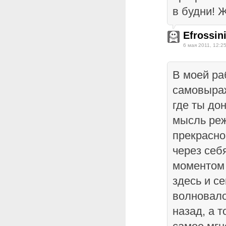
в будни! 
Efrossin
6 мая 2011, 12:2
В моей ра
самовыраж
где ты до
мысль реж
прекрасно
через себ
моментом
здесь и се
волновало
назад, а т