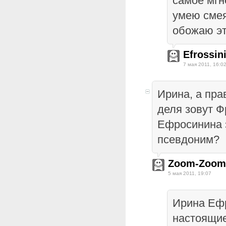
самое мгн
умею смея
обожаю эт
Efrossin
7 мая 2011, 16:0
Ирина, а пра
деля зовут Ф
Ефросинина 
псевдоним?
Zoom-Zoom
5 мая 2011, 19:07
Ирина Еф
настоящие