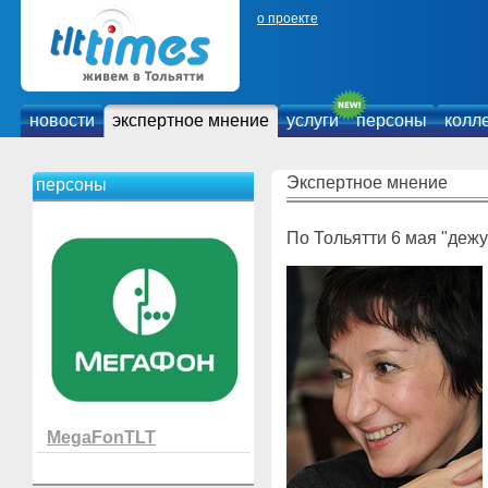
о проекте
новости
экспертное мнение
услуги
персоны
колл
Экспертное мнение
персоны
По Тольятти 6 мая "деж
MegaFonTLT