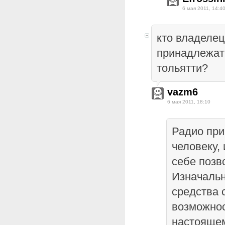
6 мая 2011, 14:4
кто владелец
принадлежат
тольятти?
vazm6
6 мая 2011, 18:10
Радио пр
человеку, 
себе позв
Изначальн
средства 
возможнос
настояще