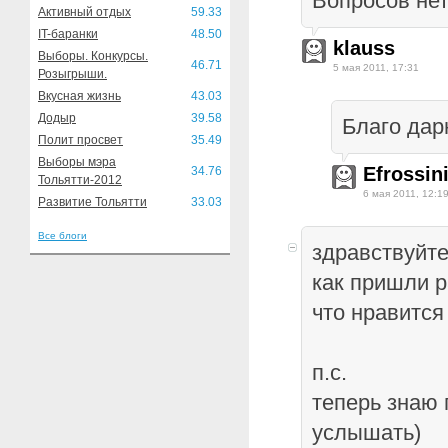
Вопросов нет 
Активный отдых
59.33
IT-баранки
48.50
klauss
Выборы. Конкурсы.
46.71
5 мая 2011, 17:31
Розыгрыши.
Вкусная жизнь
43.03
Додыр
39.58
Благо дар
Полит просвет
35.49
Выборы мэра
Efrossin
34.76
Тольятти-2012
6 мая 2011, 12:1
Развитие Тольятти
33.03
Все блоги
здравствуйте
как пришли 
что нравится
п.с.
теперь знаю 
услышать)