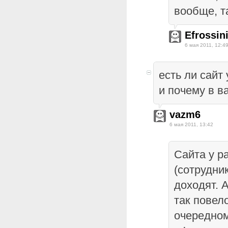
вообще, т
Efrossin
6 мая 2011, 12:4
есть ли сайт
и почему в в
vazm6
6 мая 2011, 13:42
Сайта у р
(сотрудник
доходят. А
так повел
очередном