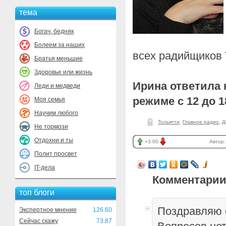
тема
Богач, бедняк
Болеем за наших
всех радийщиков 
Братья меньшие
Здоровье или жизнь
Ирина ответила 
Леди и медведи
режиме с 12 до 1
Моя семья
Научим любого
Тольятти
,
Главное радио
,
Д
Не тормози
Отдохни и ты
+3.00
Автор
Полит просвет
IT-дела
Комментарии
топ блоги
Поздравляю 
Экспертное мнение
126.60
Сейчас скажу
73.87