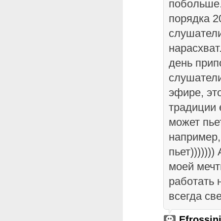
побольше.
порядка 2
слушатели
нарасхват
день прип
слушатели
эфире, эт
традиции 
может пьет
например, 
пьет))))))
моей мечт
работать н
всегда св
Efrossin