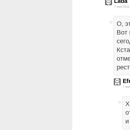
Lada
7 мая 2011
О, э
Вот 
сего
Кста
отме
рест
Ef
7 ма
Х
о
и