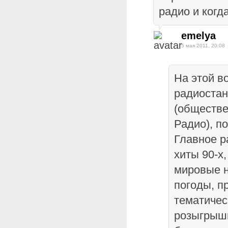
радио и когд
emelya
5 мая 2011, 20:08
На этой в
радиоста
(обществе
Радио), п
Главное р
хиты 90-х
мировые н
погоды, п
тематичес
розыгрыши