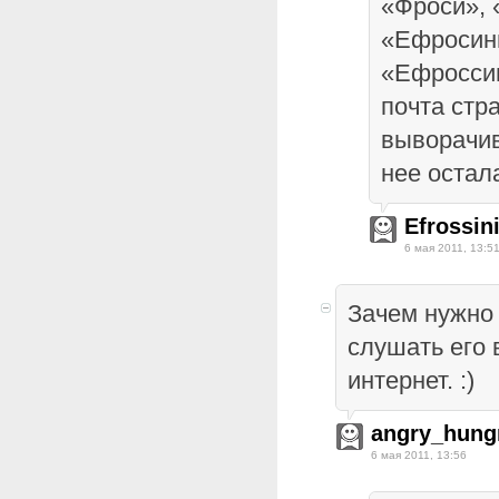
«Фроси», 
«Ефросини
«Ефроссин
почта стр
выворачив
нее остал
Efrossin
6 мая 2011, 13:5
Зачем нужно 
слушать его 
интернет. :)
angry_hung
6 мая 2011, 13:56