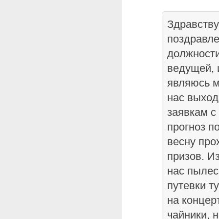
Здравству
поздравле
должности
ведущей, 
являюсь м
нас выход
заявкам с 
прогноз по
весну пр
призов. И
нас пылес
путевки т
на концер
чайники, 