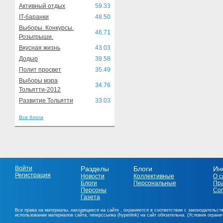
Активный отдых
59.33
IT-баранки
48.50
Выборы. Конкурсы.
46.71
Розыгрыши.
Вкусная жизнь
43.03
Додыр
39.58
Полит просвет
35.49
Выборы мэра
34.76
Тольятти-2012
Развитие Тольятти
33.03
Все блоги
Войти
Разделы
Блоги
Ин
Регистрация
Новости
Коллективные
О с
Блоги
Персональные
Пр
Персоны
Со
Газета
Все права на материалы, находящиеся на сайте , охраняются в соответствии с законодательст
использовании материалов сайта, гиперссылка (hyperlink) на сайт обязательна. (Условия огран