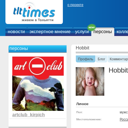
о проекте
новости
экспертное мнение
услуги
персоны
колл
Hobbit
персоны
Профиль
Блог
Комментар
Hobbit
Личное
мужс
Пол:
artclub_kirpich
Росс
Местоположение: