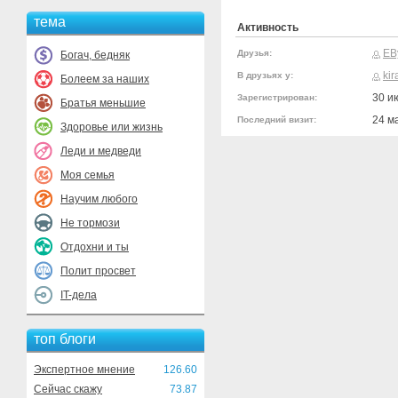
тема
Активность
EB
Друзья:
Богач, бедняк
kir
В друзьях у:
Болеем за наших
30 и
Зарегистрирован:
Братья меньшие
24 м
Последний визит:
Здоровье или жизнь
Леди и медведи
Моя семья
Научим любого
Не тормози
Отдохни и ты
Полит просвет
IT-дела
топ блоги
Экспертное мнение
126.60
Сейчас скажу
73.87