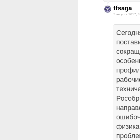
tfsaga
3 августа 2017, 0
Сегодн
постав
сокращ
особен
профил
рабочи
технич
Рособр
направ
ошибоч
физика
пробле