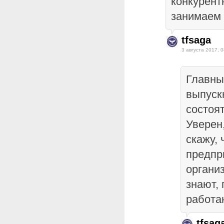
конкурент
занимаем 
tfsaga
3 августа 2017, 0
Главны
выпуск
состоя
Уверен
скажу,
предпр
органи
знают, 
работа
tfsag