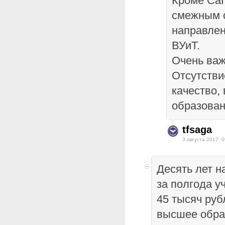
Кроме СаГ
смежным 
направлен
ВУиТ.
Очень важ
Отсутстви
качество,
образован
tfsaga
3 августа 2017, 0
Десять лет н
за полгода у
45 тысяч руб
высшее обра