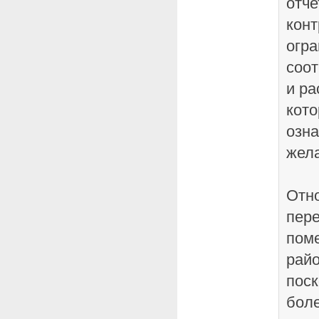
отче
конт
огра
соо
и ра
кот
озна
жел
Отн
пере
пом
райо
поск
бол