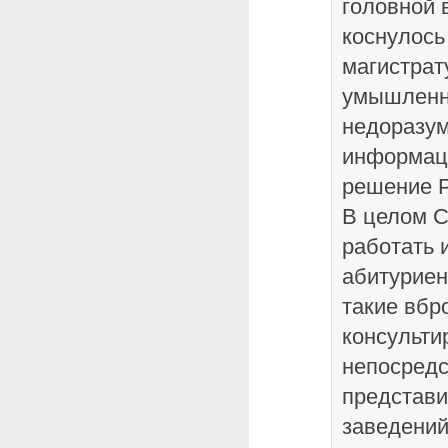
головной 
коснулось
магистрат
умышленно
недоразум
информац
решение Р
В целом 
работать 
абитуриен
такие вбр
консульти
непосредс
представ
заведений