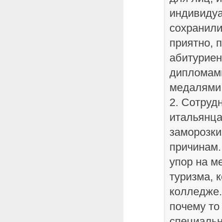
индивидуа
сохранили
приятно, 
абитуриен
дипломам
медалями
2. Сотруд
итальянца
заморозки
причинам.
упор на м
туризма, 
колледже.
почему то
специальн