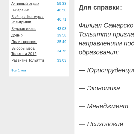
Активный отдых
59.33
Для справки:
IT-баранки
48.50
Выборы. Конкурсы.
46.71
Розыгрыши.
Филиал Самарской
Вкусная жизнь
43.03
Тольятти пригла
Додыр
39.58
направлениям по
Полит просвет
35.49
Выборы мэра
образования:
34.76
Тольятти-2012
Развитие Тольятти
33.03
— Юриспруденци
Все блоги
— Экономика
— Менеджмент
— Психология