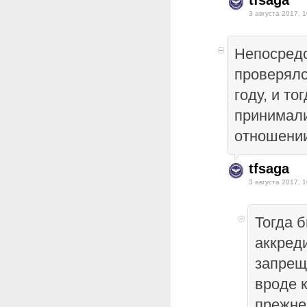
tfsaga
3 августа 2017, 1
Непосред
проверялс
году, и то
принимали
отношени
tfsaga
3 августа 2017, 1
Тогда 
аккред
запрещ
вроде к
прежне