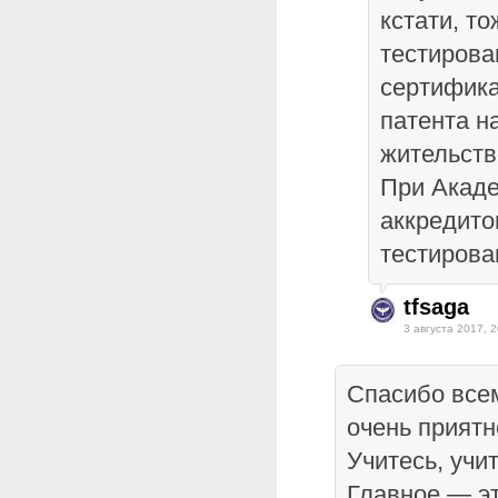
кстати, т
тестирова
сертифика
патента на
жительств
При Акаде
аккредито
тестирова
tfsaga
3 августа 2017, 2
Спасибо все
очень приятн
Учитесь, учи
Главное — э