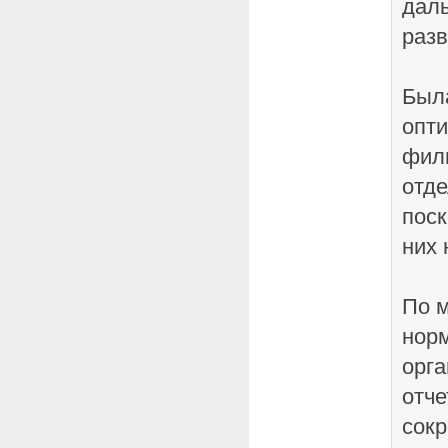
дал
разв
Был
опти
фил
отд
поск
них 
По м
нор
орга
отче
сок