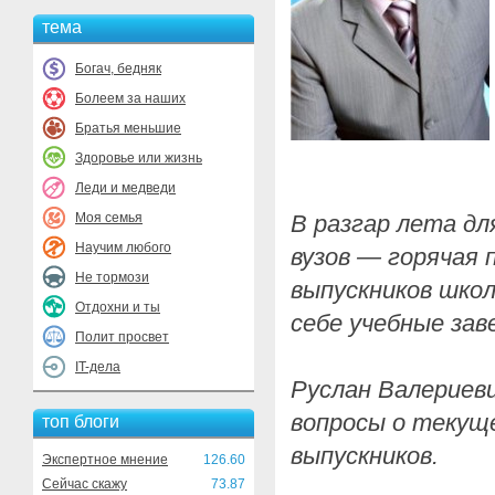
тема
Богач, бедняк
Болеем за наших
Братья меньшие
Здоровье или жизнь
Леди и медведи
Моя семья
В разгар лета дл
Научим любого
вузов — горячая 
Не тормози
выпускников шко
Отдохни и ты
себе учебные зав
Полит просвет
IT-дела
Руслан Валериев
вопросы о текуще
топ блоги
выпускников.
Экспертное мнение
126.60
Сейчас скажу
73.87