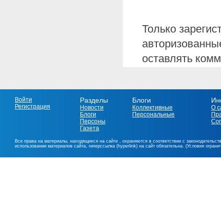
Только зарегис
авторизованные
оставлять комм
Войти
Разделы
Блоги
Ин
Регистрация
Новости
Коллективные
О с
Блоги
Персональные
Пр
Персоны
Со
Газета
Все права на материалы, находящиеся на сайте , охраняются в соответствии с законодательст
использовании материалов сайта, гиперссылка (hyperlink) на сайт обязательна. (Условия огран