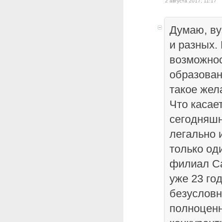
2 августа 2017, 11:17
Думаю, ву
и разных.
возможнос
образован
такое жел
Что касае
сегодняшн
легально 
только од
филиал С
уже 23 год
безусловн
полноцен