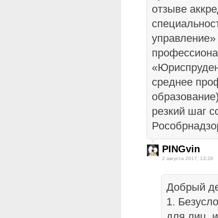
отзыве аккре
специальнос
управление»
профессиона
«Юриспруден
среднее про
образование)
резкий шаг с
Рособрнадзо
PINGvin
2 августа 2017, 13:28
Добрый де
1. Безусл
для лиц,