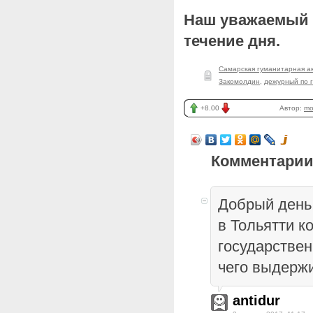
Наш уважаемый г
течение дня.
Самарская гуманитарная а
Закомолдин
,
дежурный по 
+8.00
Автор:
mo
Комментарии
Добрый день
в Тольятти к
государствен
чего выдерж
antidur