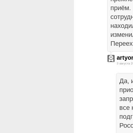
приём.
сотрудн
находи
измени
Переех
arty
3 августа 2
Да, 
прио
зап
все 
подг
Рос