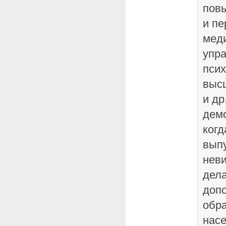
пов
и пе
мед
упра
псих
высш
и др
демо
когд
вып
нев
дела
доп
обра
насе