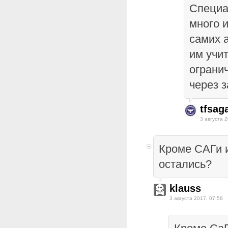
Специа
много 
самих а
им учит
ограни
через з
tfsag
3 августа 2
Кроме САГи и
остались?
klauss
3 августа 2017, 07:58