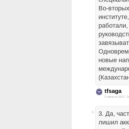
Во-вторых
институте
работали,
руководст
завязыват
Одноврем
новые на
междунаро
(Казахстан
tfsaga
3 августа 2017, 0
3. Да, ча
лишил ак