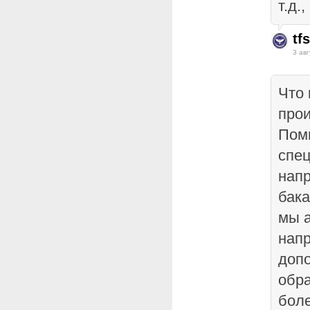
т.д.,
tf
3 авг
Что 
прои
Пом
спе
нап
бак
мы а
нап
доп
обра
бол