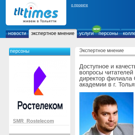
о проекте
новости
экспертное мнение
услуги
персоны
колл
Экспертное мнение
персоны
Доступное и качес
вопросы читателей 
директор филиала 
академии в г. Толь
SMR_Rostelecom