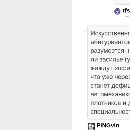
tf
3 авг
Искусственно
абитуриенто
разумеется, 
ли засилье г
жаждут «офис
что уже чере
станет дефи
автомеханико
плотников и 
специальнос
PINGvin