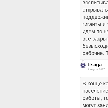
воспитыва
открывать
поддержи
гиганты и
идем по н
всё закрыт
безысходн
рабочие. Т
tfsaga
3 августа 2017, 1
В конце к
населени
работы, т
могут зан