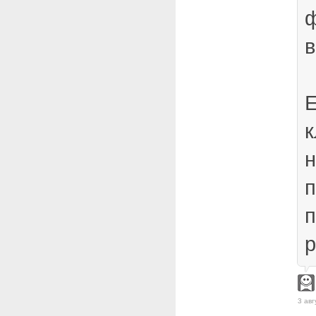
в
Е
к
н
п
р
3 авг