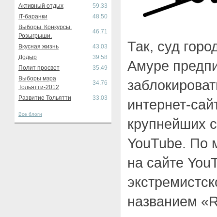
Активный отдых
59.33
IT-баранки
48.50
Выборы. Конкурсы.
46.71
Розыгрыши.
Так, суд гор
Вкусная жизнь
43.03
Додыр
39.58
Амуре предп
Полит просвет
35.49
Выборы мэра
заблокироват
34.76
Тольятти-2012
Развитие Тольятти
33.03
интернет-сай
Все блоги
крупнейших с
YouTube. По 
на сайте You
экстремистск
названием «R