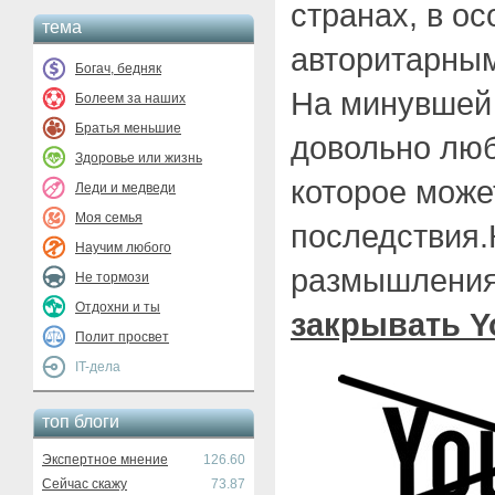
странах, в ос
тема
авторитарны
Богач, бедняк
На минувшей
Болеем за наших
Братья меньшие
довольно лю
Здоровье или жизнь
которое може
Леди и медведи
Моя семья
последствия.
Научим любого
размышления
Не тормози
Отдохни и ты
закрывать Y
Полит просвет
IT-дела
топ блоги
Экспертное мнение
126.60
Сейчас скажу
73.87