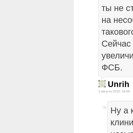
ты не с
на нес
таковог
Сейчас
увелич
ФСБ.
Unrih
2 августа 2010, 16:09
Ну а 
клини