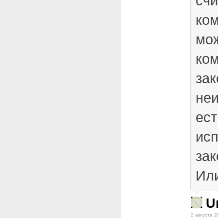
счи
ко
мож
ко
зак
не
ест
ис
за
Или
U
2 августа 2