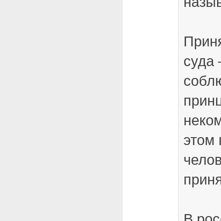
назы
Прин
суда 
собл
принц
неко
этом 
чело
приня
В рос