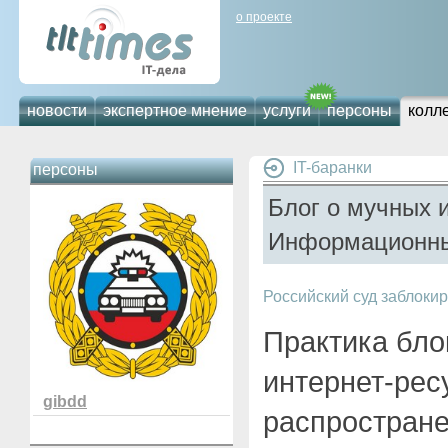
о проекте
новости
экспертное мнение
услуги
персоны
колл
IT-баранки
персоны
Блог о мучных 
Информационны
Российский суд заблоки
Практика бло
интернет-рес
gibdd
распростране