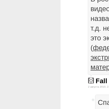
виде
назва
т.д. 
это э
(
феде
экстр
мате
Fall
2 августа 2010, 2
Спа