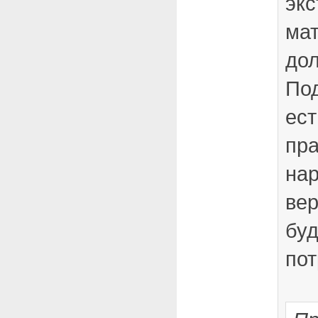
экс
мат
дол
По
ест
пра
нар
вер
бу
пот