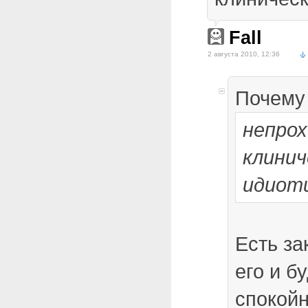
Fall
2 августа 2010, 12:36
Почему
непро
клинич
идиот
Есть з
его и б
спокойн