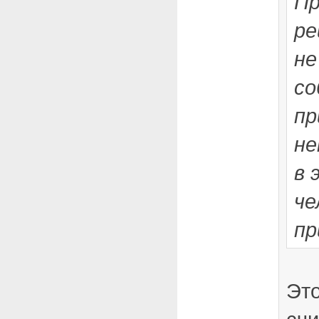
Пр
ре
не
со
пр
н
в 
че
пр
Эт