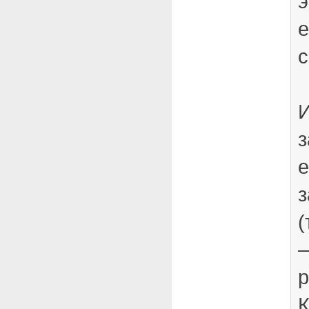
э
е
с
И
з
е
з
(
—
р
К