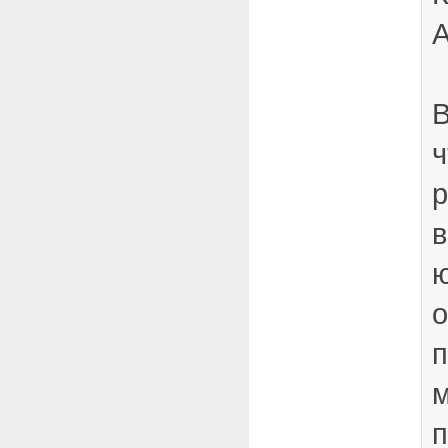
А
В
ч
в
о
п
п