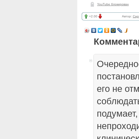
YouTube блокирован
+2.00
Автор:
Cap
Коммента
Очередно
постановл
его не от
соблюдать
подумает,
непроход
клиническ