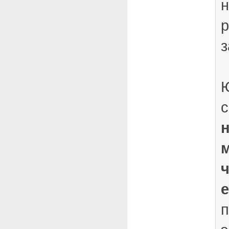
н
р
з
Ю
с
п