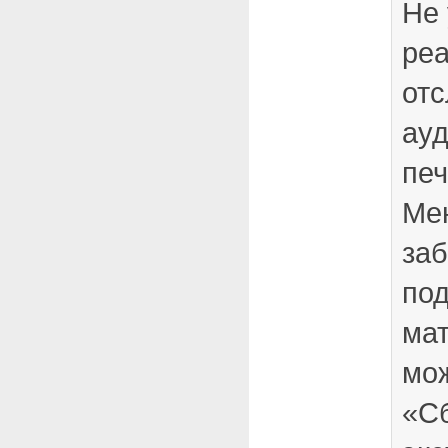
Не 
ре
отс
ауд
печ
Ме
за
под
мат
мож
«Сб