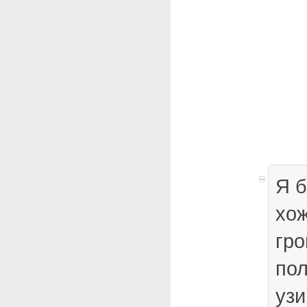
Я б
хож
гро
пол
узи