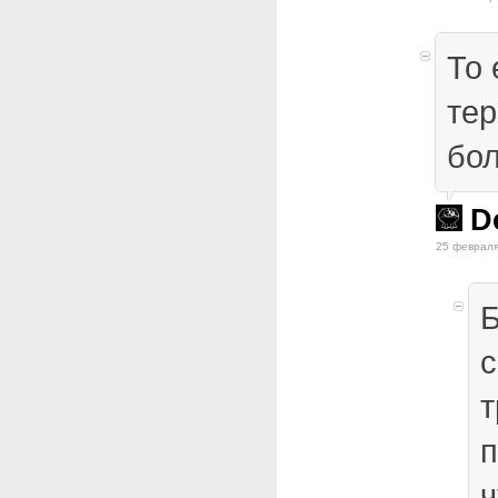
То 
тер
бо
D
25 февраля
Б
с
т
п
ч