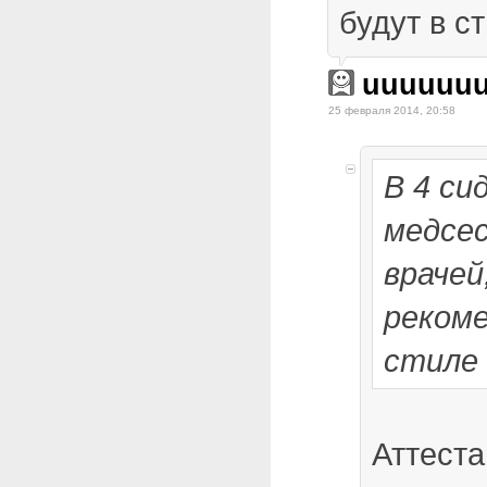
будут в с
uuuuuu
25 февраля 2014, 20:58
В 4 си
медсе
врачей
рекоме
стиле 
Аттеста