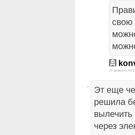
Прав
свою 
можн
можно
kon
25 февраля 2014,
Эт еще че
решила б
вылечить 
через эл