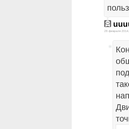
поль
uuu
26 февраля 2014,
Кон
об
под
так
на
Дви
точ