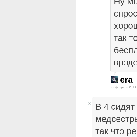
Ну м
спро
хорош
так т
бесп
вроде
era
25 февраля 2014,
В 4 сидят
медсестры
так что р