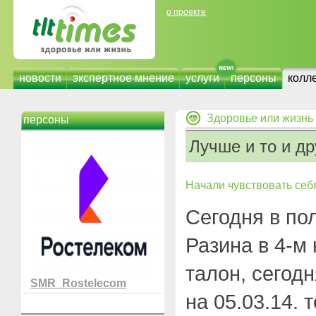
о проекте
новости
экспертное мнение
услуги
персоны
колл
Здоровье или жизнь
персоны
Лучше и то и др
Начали чувствовать себя
Сегодня в по
Разина в 4-м
талон, сегодн
SMR_Rostelecom
на 05.03.14. 