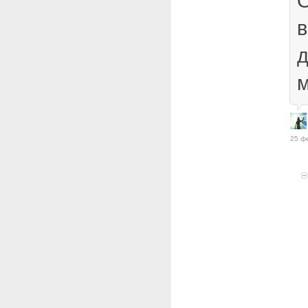
О
в
д
м
25 ф