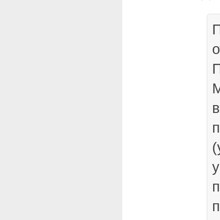
П
о
П
М
в
п
(
у
п
п