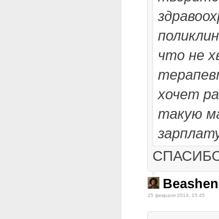
здравоох
поликлин
что не 
терапев
хочет р
такую м
зарплат
СПАСИБО
Beashen
25 февраля 2014, 15:45