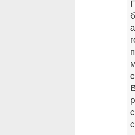
П
б
а
г
п
м
с
р
с
с