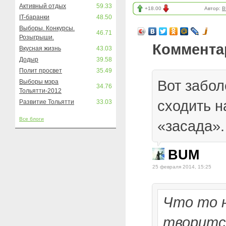
Активный отдых
59.33
+18.00
Автор:
B
IT-баранки
48.50
Выборы. Конкурсы.
46.71
Розыгрыши.
Коммента
Вкусная жизнь
43.03
Додыр
39.58
Полит просвет
35.49
Вот забол
Выборы мэра
34.76
Тольятти-2012
сходить н
Развитие Тольятти
33.03
Все блоги
«засада».
BUM
25 февраля 2014, 15:25
Что то 
творитс