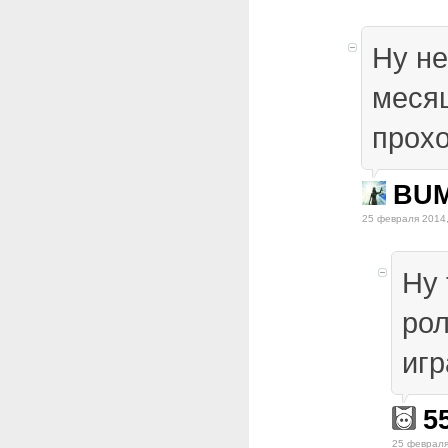
Ну не
месяц
прох
BU
25 февраля 2014,
Ну 
ро
игр
5
25 февраля