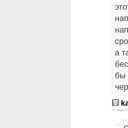
это
на
на
ср
а т
бес
бы 
чер
k
25 февраля