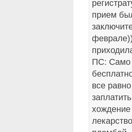
регистрат
прием был
заключит
феврале))
приходила
ПС: Само
бесплатно
все равн
заплатить
хождение 
лекарств