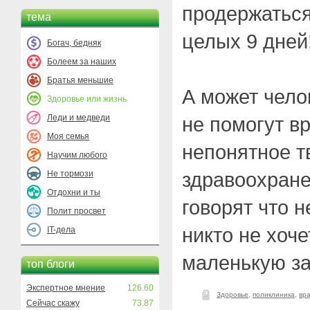
продержаться
тема
целых 9 дней
Богач, бедняк
Болеем за наших
Братья меньшие
А может чело
Здоровье или жизнь
Леди и медведи
не помогут вр
Моя семья
непонятное т
Научим любого
здравоохране
Не тормози
Отдохни и ты
говорят что н
Полит просвет
никто не хоче
IT-дела
маленькую з
топ блоги
Экспертное мнение
126.60
Здоровье
,
поликлиника
,
вр
Сейчас скажу
73.87