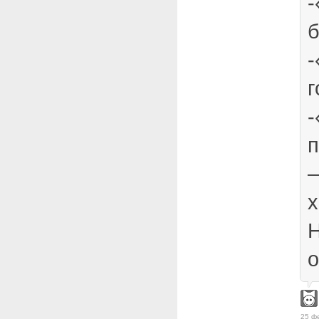
-
-
г
-
—
х
Н
о
25 ф