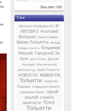
я
ков
Весь эфир
|
RSS
Тэги
тва
tlt
Nitrochem Distribution AG
АВТОВАЗ
Анатолий
Волошин
банки Самары
банки Тольятти
да
вклады
Владимир
вклады тольятти
Махлай
Городской Эл
банк
дело ТОАЗа
Дмитрий
Межеедов
Комсомольский
мэрия Тольятти
районный суд
новости
НОВОСТИ
Тольятти
общество
Самара
Самарская область
сергей
самарские банки
махлай
служба
ТОАЗ
занятости
Тольятти