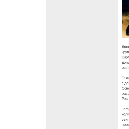
Дан
круп
Кирг
доп
рын
Так
с д
Осн
раз
Респ
Того
коли
сект
про