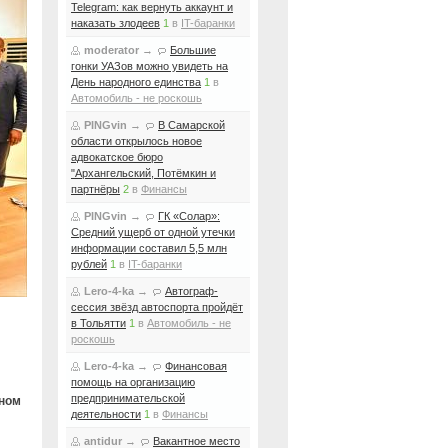
Telegram: как вернуть аккаунт и
наказать злодеев
1
в
IT-баранки
moderator
→
Большие
гонки УАЗов можно увидеть на
День народного единства
1
в
Автомобиль - не роскошь
PINGvin
→
В Самарской
области открылось новое
адвокатское бюро
"Архангельский, Потёмкин и
партнёры
2
в
Финансы
PINGvin
→
ГК «Солар»:
Средний ущерб от одной утечки
информации составил 5,5 млн
рублей
1
в
IT-баранки
Lero-4-ka
→
Автограф-
сессия звёзд автоспорта пройдёт
в Тольятти
1
в
Автомобиль - не
роскошь
Lero-4-ka
→
Финансовая
помощь на организацию
предпринимательской
ном
деятельности
1
в
Финансы
antidur
→
Вакантное место