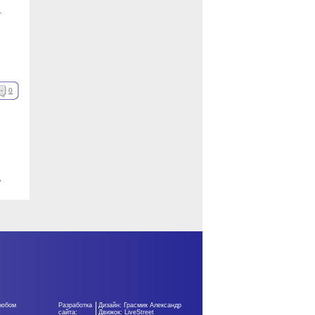
т
0
ь
любом
Разработка
Дизайн: Грасмик Александр
сайта:
Движок:
LiveStreet