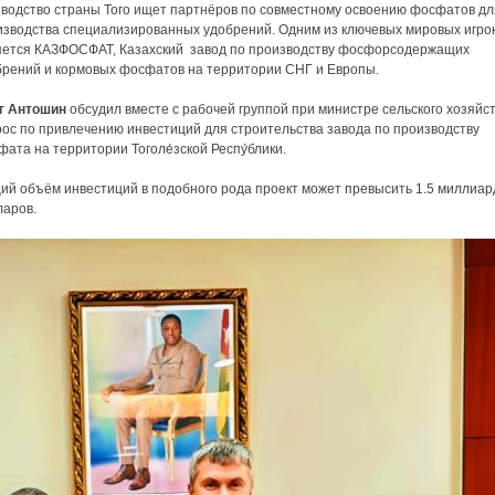
оводство страны Того ищет партнёров по совместному освоению фосфатов дл
изводства специализированных удобрений. Одним из ключевых мировых игро
яется КАЗФОСФАТ, Казахский завод по производству фосфорсодержащих
брений и кормовых фосфатов на территории СНГ и Европы.
г Антошин
обсудил вместе с рабочей группой при министре сельского хозяйс
рос по привлечению инвестиций для строительства завода по производству
ата на территории Тоголе́зской Респу́блики.
ий объём инвестиций в подобного рода проект может превысить 1.5 миллиар
ларов.