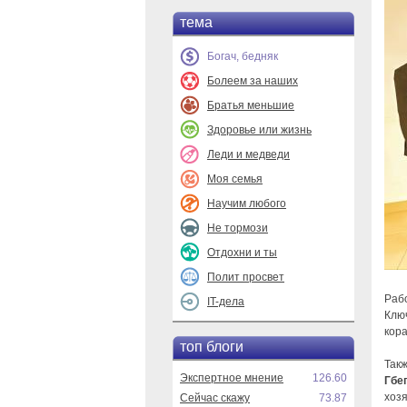
тема
Богач, бедняк
Болеем за наших
Братья меньшие
Здоровье или жизнь
Леди и медведи
Моя семья
Научим любого
Не тормози
Отдохни и ты
Полит просвет
Рабо
IT-дела
Ключ
кор
топ блоги
Такж
Экспертное мнение
126.60
Гбе
хоз
Сейчас скажу
73.87