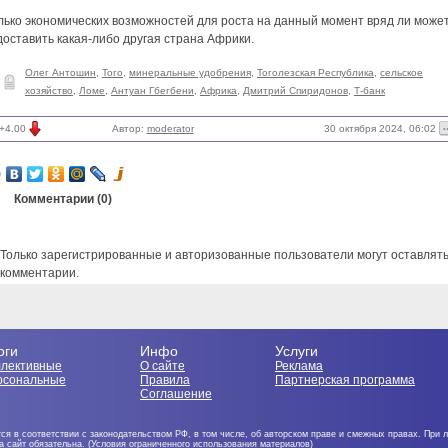
лько экономических возможностей для роста на данный момент вряд ли може
оставить какая-либо другая страна Африки.
Олег Антошин
,
Того
,
минеральные удобрения
,
Тоголезская Республика
,
сельское
хозяйство
,
Ломе
,
Антуан Гбегбени
,
Африка
,
Дмитрий Спиридонов
,
Т-банк
30 октября 2024, 06:02
+4.00
Автор:
moderator
Комментарии (
0
)
Только зарегистрированные и авторизованные пользователи могут оставлят
комментарии.
оги
Инфо
Услуги
ллективные
О сайте
Реклама
рсональные
Правила
Партнерская программа
Соглашение
ся в соответствии с законодательством РФ, в том числе, об авторском праве и смежных правах. При 
на сайт обязательна. (Условия ограниченного использования материалов)