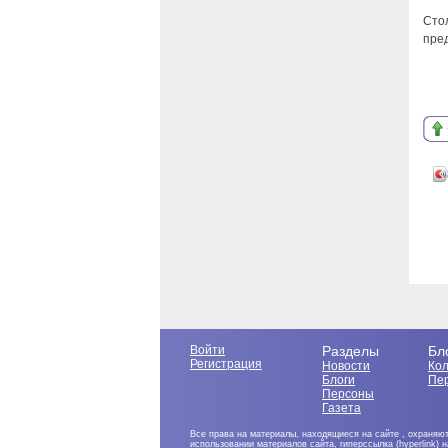
Сто
пред
Войти
Разделы
Бл
Регистрация
Новости
Ко
Блоги
Пе
Персоны
Газета
Все права на материалы, находящиеся на сайте , охраняют
использовании материалов сайта, гиперссылка (hyperlink) 