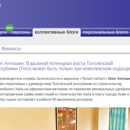
е
уги
персоны
коллективные блоги
персональные блоги
Финансы
г Антошин: Взрывной потенциал роста Тоголе́зской
пу́блики (Того) может быть только при комплексном подход
-руководитель службы безопасности и акционер «ТольяттиАзот»
Олег Антош
ёл переговоры с руководством Тоголе́зской республики по строительству
пнейшего Хаба на африканском материке по перевалке минеральных удобрен
ентировочная сумма инвестиций в строительство Хаба в порту города Ломе и
пку сырья составляет в районе 90 миллионов долларов.