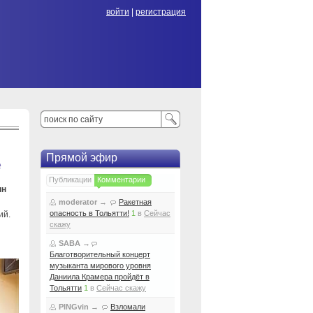
войти
|
регистрация
Прямой эфир
е
Публикации
Комментарии
ин
moderator
→
Ракетная
опасность в Тольятти!
1
в
Сейчас
ий.
скажу
SABA
→
Благотворительный концерт
музыканта мирового уровня
Даниила Крамера пройдёт в
Тольятти
1
в
Сейчас скажу
PINGvin
→
Взломали