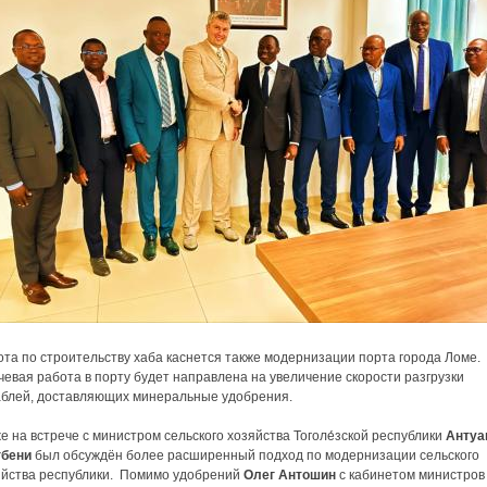
та по строительству хаба каснется также модернизации порта города Ломе.
евая работа в порту будет направлена на увеличение скорости разгрузки
аблей, доставляющих минеральные удобрения.
е на встрече с министром сельского хозяйства Тоголе́зской республики
Антуа
гбени
был обсуждён более расширенный подход по модернизации сельского
яйства республики. Помимо удобрений
Олег Антошин
с кабинетом министров