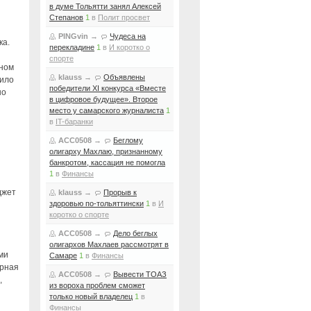
в думе Тольятти занял Алексей
Степанов
1
в
Полит просвет
PINGvin
→
Чудеса на
ка.
перекладине
1
в
И коротко о
спорте
тном
klauss
→
Объявлены
вило
победители XI конкурса «Вместе
но
в цифровое будущее». Второе
место у самарского журналиста
1
в
IT-баранки
ACC0508
→
Беглому
олигарху Махлаю, признанному
банкротом, кассация не помогла
1
в
Финансы
джет
klauss
→
Прорыв к
здоровью по-тольяттински
1
в
И
коротко о спорте
ACC0508
→
Дело беглых
олигархов Махлаев рассмотрят в
ми
Самаре
1
в
Финансы
ерная
ACC0508
→
Вывести ТОАЗ
,
из вороха проблем сможет
только новый владелец
1
в
Финансы