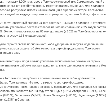
дил поставку 8.000 тракторов в Тоголезскую республику. Сумма инвестиций в
итие сельского хозяйства страны может составить свыше 300 млн долларов.
лезская республика имеет сильные позиции в аграрном секторе. Республика
ется одной из ведущих мировых экспортеров сои, каковых бобов, кофе и хлоп
23 году Совокупный экспорт из Того составил 1,43 млрд долларов. В стоимос
жении увеличение поставок товаров из Того по сравнению 2022 годом соста
%: Экспорт товаров вырос на 86 млн долларов (в 2022 из Того было поставле
ров на сумму 1,34 млрд долларов).
лучае строительства полноценного хаба удобрений и запуска модернизации
рного сектора страны, объём экспорта аграрной продукции из Того может
ичиться в разы
ные инвестиции могут сильно усилитель экономические показания страны,
спечить новые рабочие места и дополнительные финансовые вливания в бю
аны.
же в Тоголезской республики в промышленных масштабах добываются
аты. Того занимает 4-е место в мире по экспорту фосфатов.
23 году экспорт этих товаров из страны составил 280 млн долларов. Основны
авлениями экспорта в 2023 году стали Индия (62%), Австралия (13,9%), Сев
я (8,81%), Филиппины (5,84%), Новая Зеландия (4,61%), Нидерланды (1,94%)
ия (1,93%) и Сенегал.