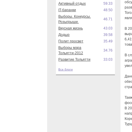
обсу
Активный отдых
59.33
разв
IT-баранки
48.50
Того
Выборы. Конкурсы.
явля
46.71
Розыгрыши.
Вкусная жизнь
43.03
В 20
выра
Додыр
39.58
6,41
Полит просвет
35.49
това
Выборы мэра
34.76
Тольятти-2012
В с
Развитие Тольятти
33.03
агра
увел
Все блоги
Дан
обе
стр
Так
фосф
В 20
напр
Коре
Турц