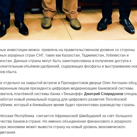
ные инвестиции можно привлечь на правительственном уровене со стороны
ных аграрных стран СНГ, таких как Казахстан, Таджикистан, Узбекистан и
изстан. Данные страны могут быть заинтересованы в получение доступа к
олнительным объёмом удобрений, содержащих фосфаты и выстраиванию но
ков сбыта.
же отдельно на закрытой встрече в Президентском дворце Олег Антошин обс
оверенным лицом президента цифровую модернизацию банковской системы.
ователь платёжной системы банка «Тинькофф»
Дмитрий Спиридонов
специа
работал новый уникальный подход для цифрового развития Тоголе́зской
у́блики, который в ближайшее время будет презентован руководству страны.
ле́зская Респу́блика считается Африканской Швейцарией за счёт большого
чества банков в стране. Но именно объединение финансового и аграрного
ора экономики может вывести страну на новый уровень экономического
цветания.