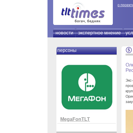
о проект
новости
экспертное мнение
усл
персоны
Оле
Рес
Экс
пров
кру
Ори
заку
MegaFonTLT