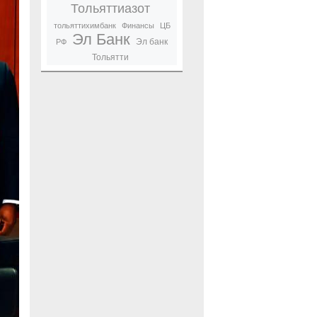
Тольяттиазот
тольяттихимбанк
Финансы
ЦБ
Эл Банк
Эл банк
РФ
Тольятти