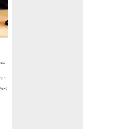
вых
удил
льно