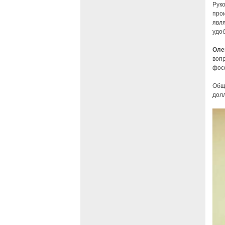
Рук
про
явл
удо
Оле
воп
фосф
Общ
дол