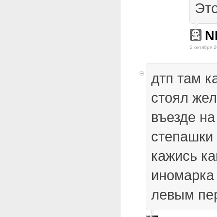
Это
N
2 октября 2
дтп там к
стоял же
въезде на
степашки
кажись ка
иномарка
левым пе