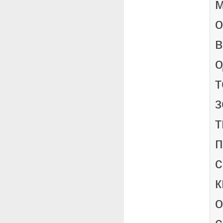
о
в
о
т
з
т
п
с
к
с