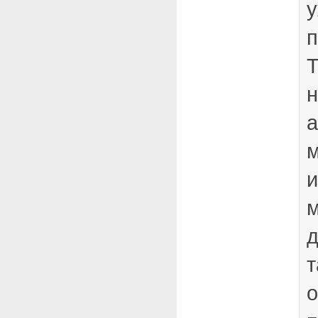
у
п
Т
н
а
м
и
м
д
т
о