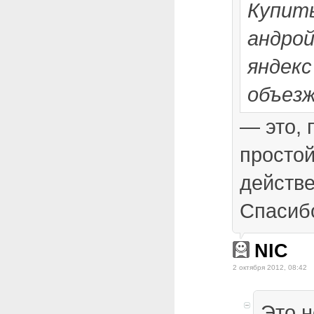
Купит
андро
яндекс
объез
— это, 
простой
действ
Спасиб
NIC
2 октября 2012, 08:42
Это н