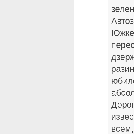
зелен
Автоз
Южке,
пере
дзерж
разин
юбил
абсол
Дорог
извес
всем,