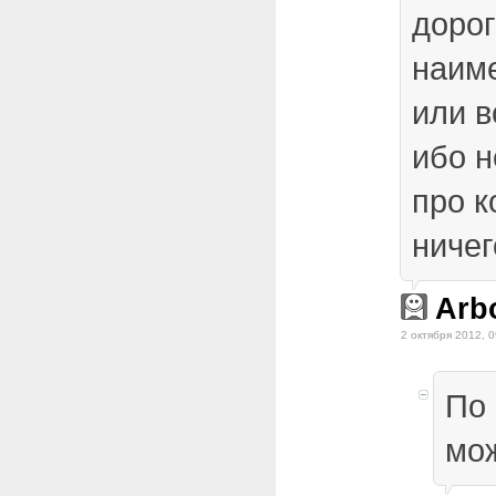
дорог
наим
или в
ибо н
про к
ничег
Arb
2 октября 2012, 0
По
мо