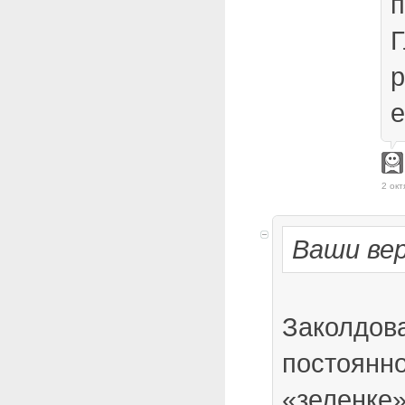
п
Г
р
е
2 окт
Ваши ве
Заколдов
постоянно 
«зеленке