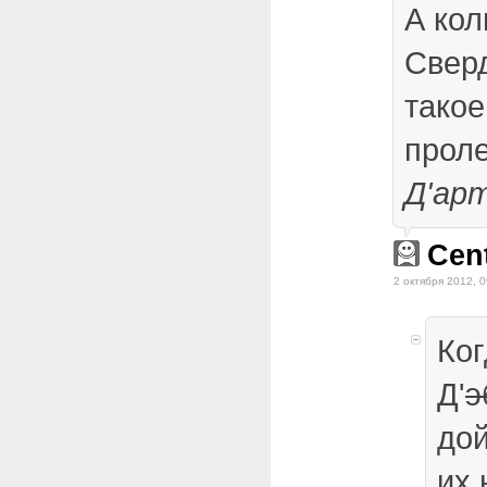
А кол
Свер
такое
проле
Д'ар
Cen
2 октября 2012, 0
Ког
Д'
э
дой
их 