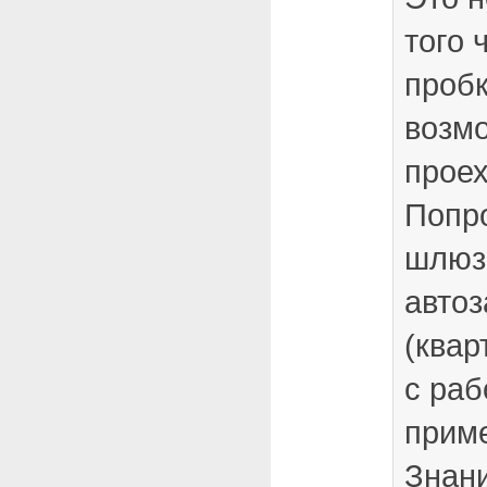
того 
пробк
возм
проех
Попр
шлюзо
автоз
(квар
с раб
приме
Знани