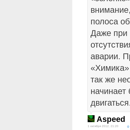
внимание,
полоса об
Даже при
отсутстви
аварии. 
«Химика» 
так же н
начинает
двигаться
Aspeed
1 октября 2012, 21:20