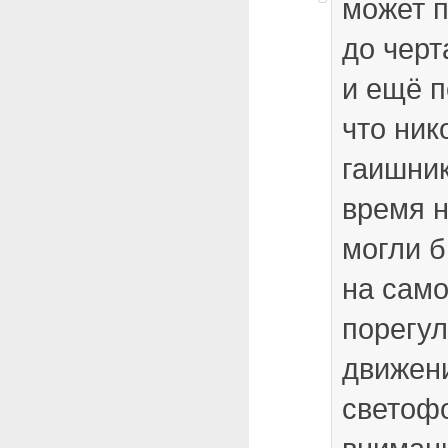
может п
до черт
и ещё п
что ник
гаишник
время н
могли б
на само
порегул
движени
светофо