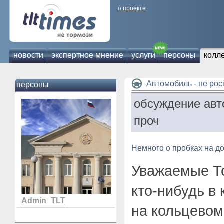
о проекте
новости
экспертное мнение
услуги
персоны
колл
Автомобиль - не ро
персоны
обсуждение авт
проч
Немного о пробках на до
Уважаемые Т
кто-нибудь в 
Admin_TLT
на кольцевом