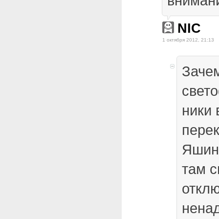
внимани
NIC
1 октября 2012, 21:13
Зачем
свет
ники 
пере
Яшин
там с
отклю
ненад