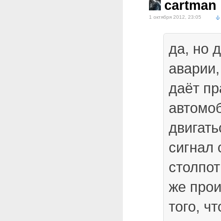
cartman
1 октября 2012, 23:05
да, но 
аварии,
даёт пр
автомо
двигать
сигнал 
столпот
же прои
того, ч