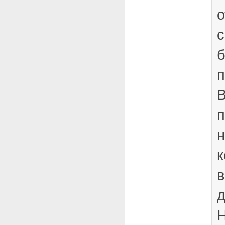
о
с
б
п
В
п
н
к
в
д
Н