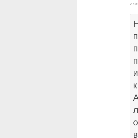
2 окт
Н
п
п
п
и
к
А
о