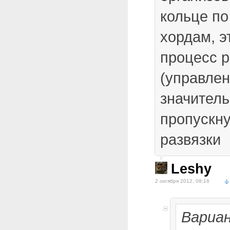
кольце по
хордам, э
процесс 
(управлен
значитель
пропускн
развязки
Leshy
2 октября 2012, 08:16
Вариа