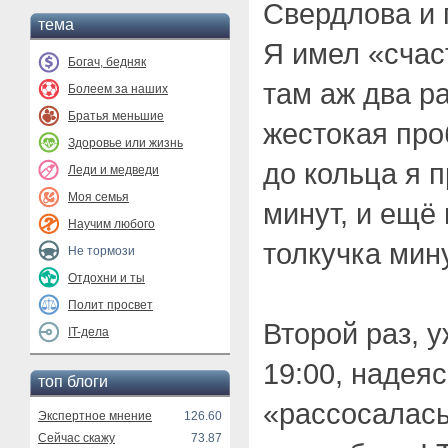
Свердлова и 
тема
Я имел «счас
Богач, бедняк
там аж два р
Болеем за наших
Братья меньшие
жестокая про
Здоровье или жизнь
до кольца я 
Леди и медведи
Моя семья
минут, и ещё
Научим любого
толкучка мину
Не тормози
Отдохни и ты
Полит просвет
Второй раз, у
IT-дела
19:00, надеяс
топ блоги
«рассосалась
Экспертное мнение
126.60
Сейчас скажу
73.87