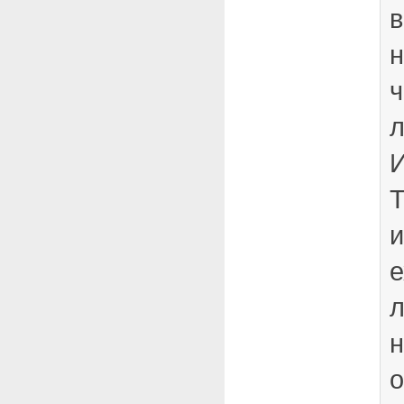
в
н
ч
л
И
Т
и
е
л
н
о