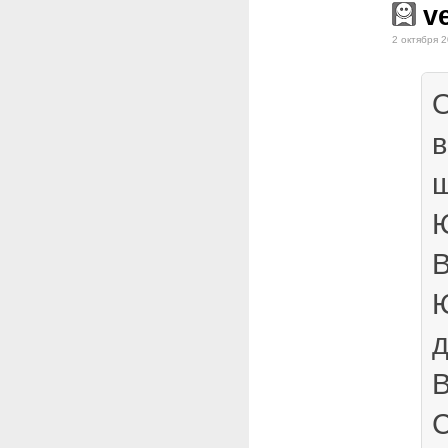
v
2 октября 2
О
ш
Ю
д
В
С