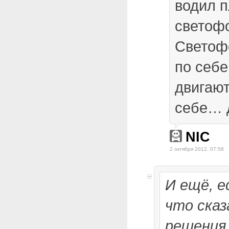
водил 
светоф
Светоф
по себ
двигают
себе… 
NIC
2 октября 2012, 07:58
И ещё, е
что сказ
решения