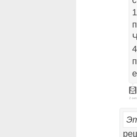
1
п
Ч
4
п
е
2 окт
Эт
ре