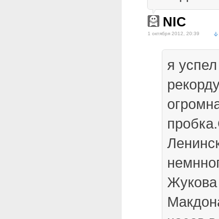
NIC
1 октября 2012, 20:39
я успел
рекорду
огромн
пробка
Ленинск
немнног
Жукова
Макдон