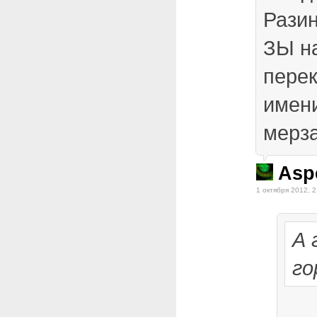
Разин
ЗЫ н
перек
имени
мерз
Asp
1 октября 2012, 2
А 
го