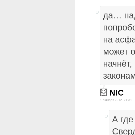
да… на
попробо
на асфа
может о
начнёт,
законам
NIC
1 октября 2012, 21:31
А где
Свер