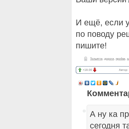
И ещё, если у
по поводу ре
пишите!
Тольятти
,
дороги
,
пробки
,
х
+18.00
Автор:
Коммента
А ну ка п
сегодня т