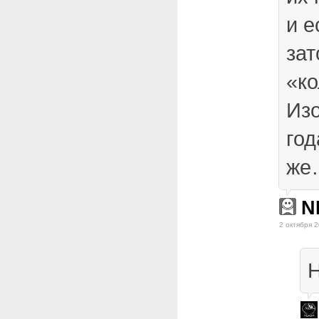
и е
зат
«ко
Изо
год
же
N
2 октября 2
Н