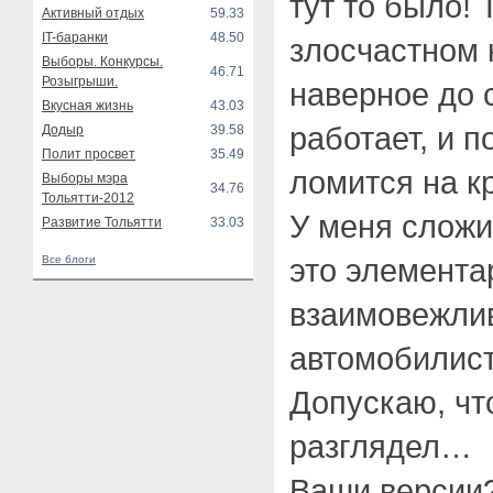
тут то было! 
Активный отдых
59.33
IT-баранки
48.50
злосчастном 
Выборы. Конкурсы.
46.71
Розыгрыши.
наверное до 
Вкусная жизнь
43.03
работает, и 
Додыр
39.58
Полит просвет
35.49
ломится на к
Выборы мэра
34.76
Тольятти-2012
У меня сложи
Развитие Тольятти
33.03
это элемента
Все блоги
взаимовежлив
автомобилист
Допускаю, чт
разглядел…
Ваши версии