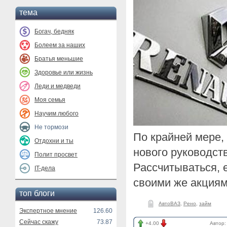
тема
Богач, бедняк
Болеем за наших
Братья меньшие
Здоровье или жизнь
Леди и медведи
Моя семья
Научим любого
Не тормози
По крайней мере,
Отдохни и ты
нового руководст
Полит просвет
Рассчитываться, е
IT-дела
своими же акциям
топ блоги
АвтоВАЗ
,
Рено
,
займ
Экспертное мнение
126.60
Сейчас скажу
73.87
+4.00
Автор