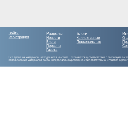
Войти
Разделы
Блоги
Ин
Регистрация
Новости
Коллективные
О с
Блоги
Персональные
Пр
Персоны
Со
Газета
Все права на материалы, находящиеся на сайте , охраняются в соответствии с законодательст
использовании материалов сайта, гиперссылка (hyperlink) на сайт обязательна. (Условия огран