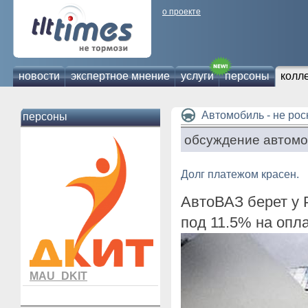
о проекте
новости
экспертное мнение
услуги
персоны
колл
Автомобиль - не ро
персоны
обсуждение автомо
Долг платежом красен.
АвтоВАЗ берет у 
под 11.5% на опл
MAU_DKIT