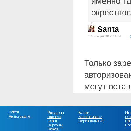
именно та
окрестнос
Santa
17 октября 2012, 16:24
Только зар
авторизова
могут оста
Войти
Разделы
Блоги
Ин
Регистрация
Новости
Коллективные
О с
Блоги
Персональные
Пр
Персоны
Со
Газета