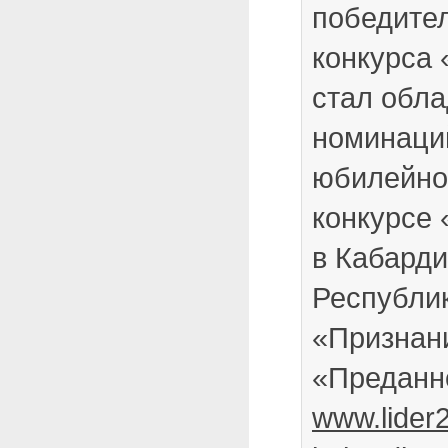
победител
конкурса 
стал обла
номинаци
юбилейно
конкурсе 
в Кабард
Республик
«Признани
«Преданн
www.lider2