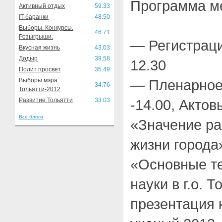
Программа м
Активный отдых
59.33
IT-баранки
48.50
Выборы. Конкурсы.
46.71
Розыгрыши.
— Регистраци
Вкусная жизнь
43.03
Додыр
39.58
12.30
Полит просвет
35.49
Выборы мэра
— Пленарное 
34.76
Тольятти-2012
Развитие Тольятти
33.03
-14.00, Актов
Все блоги
«Значение ра
жизни города
«Основные т
науки в г.о. 
презентация 