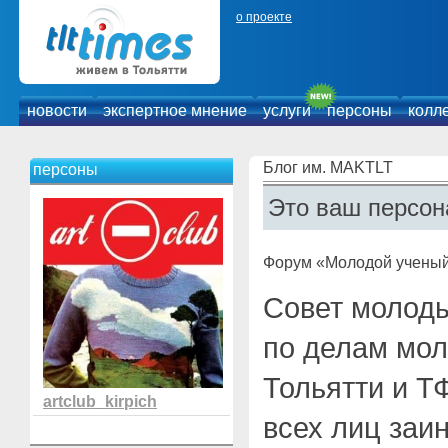
о проекте
новости
экспертное мнение
услуги
персоны
колл
Блог им. MAKTLT
персоны
Это ваш персон
Форум «Молодой ученый
Совет молоды
по делам мол
Тольятти и 
artclub_kirpich
всех лиц заи