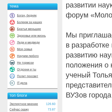
развитии наук
тема
форум «Моло
Богач, бедняк
Болеем за наших
Братья меньшие
Мы приглаша
Здоровье или жизнь
Леди и медведи
в разработке
Моя семья
развитию наук
Научим любого
положения о 
Не тормози
Отдохни и ты
ученый Толья
Полит просвет
представители
IT-дела
ВУЗов города
топ блоги
Экспертное мнение
126.60
Сейчас скажу
73.87