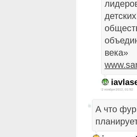
лидеров
детски
общест
объеди
века»
www.sam
iavlas
2 ноября 2012, 01:52
А что фур
планирует