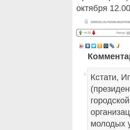
октября 12.00
комитет по делам молодеж
+4.00
Автор:
M
Коммента
Кстати, И
(президе
городско
организа
молодых 