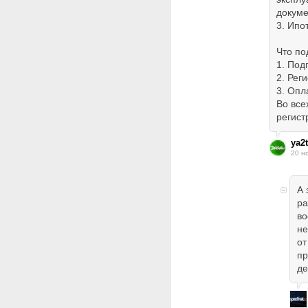
докуме
3. Ипо
Что по
1. Под
2. Рег
3. Опл
Во все
регист
ya2t
20 н
А 
ра
во
не
от
пр
де