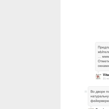
Предла
жЫтеля
… мм
Отмети
окнами
Vit
21 н
Во дворе п
натуральну
фейерверк