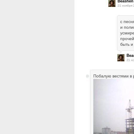
Beashen
21 ноября 
с песн
и поли
усмире
прочей
быть и
Bea
21 н
Побалую вестями в 