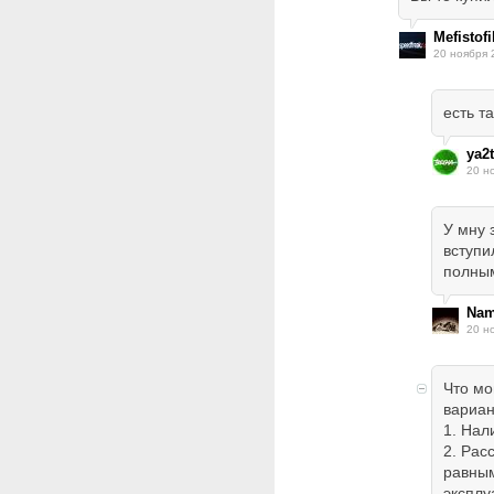
Mefistofi
20 ноября 
есть т
ya2t
20 н
У мну 
вступи
полны
Nam
20 н
Что мо
вариан
1. Нал
2. Рас
равным
эксплу