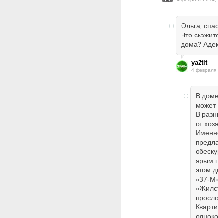
Ольга, спа
Что скажит
дома? Аде
ya2tlt
4 февраля 
В доме
может 
В разн
от хоз
Именно
предла
обескур
ярым п
этом д
«37-М»
«Жилст
просл
Кварти
одноко