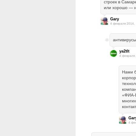
строек в Самар
или хорошо — н
Gary
4 февраля 2014, 
антивирусы
ya2tlt
4 февраля 
Нами б
корпор
технол
компан
«ФИА-
многих
контак
Gar
4 фе