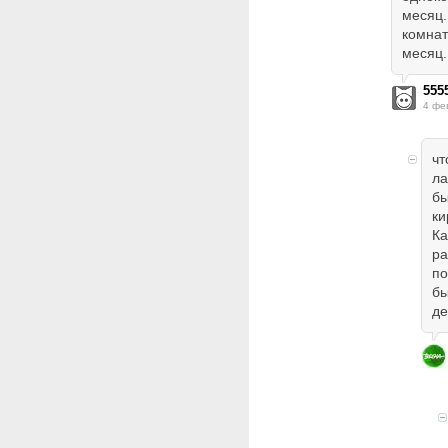
месяц.
комнат
месяц.
555
4 фе
чт
ла
бы
ки
Ка
ра
по
бы
де