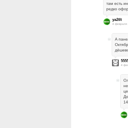
там есть и
редко офо
ya2tlt
4 февраля 
А пане
Октябр
дёшев
555
4 фе
Ол
не
це
До
14