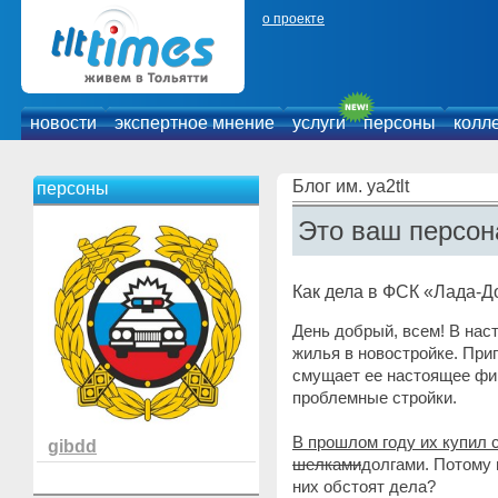
о проекте
новости
экспертное мнение
услуги
персоны
колл
Блог им. ya2tlt
персоны
Это ваш персон
Как дела в ФСК «Лада-
День добрый, всем! В нас
жилья в новостройке. При
смущает ее настоящее фи
проблемные стройки.
В прошлом году их купил 
gibdd
шелками
долгами. Потому 
них обстоят дела?