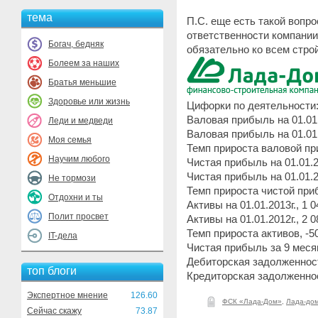
тема
П.С. еще есть такой вопр
ответственности компании
Богач, бедняк
обязательно ко всем стро
Болеем за наших
Братья меньшие
Здоровье или жизнь
Цифорки по деятельности
Валовая прибыль на 01.01.2
Леди и медведи
Валовая прибыль на 01.01.2
Моя семья
Темп прироста валовой п
Научим любого
Чистая прибыль на 01.01.20
Чистая прибыль на 01.01.20
Не тормози
Темп прироста чистой при
Отдохни и ты
Активы на 01.01.2013г., 1 0
Полит просвет
Активы на 01.01.2012г., 2 0
Темп прироста активов, -
IT-дела
Чистая прибыль за 9 месяц
Дебиторская задолженность
топ блоги
Кредиторская задолженност
Экспертное мнение
126.60
ФСК «Лада-Дом»
,
Лада-до
Сейчас скажу
73.87