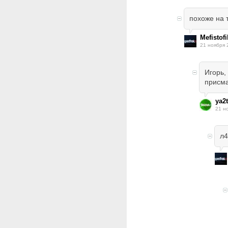
похоже на т
Mefistofi
21 ноября 
Игорь,
присм
ya2t
21 н
л4