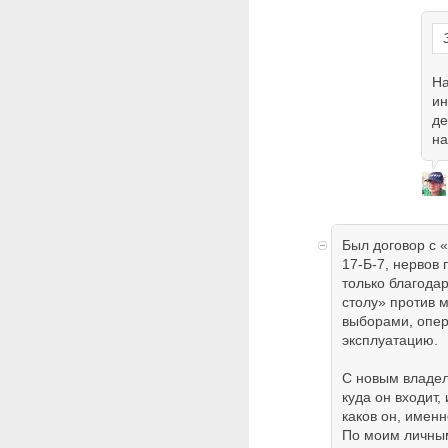
На
ин
де
на
Был договор с 
17-Б-7, нервов 
только благодар
столу» против 
выборами, опер
эксплуатацию.
С новым владел
куда он входит
каков он, именн
По моим личны