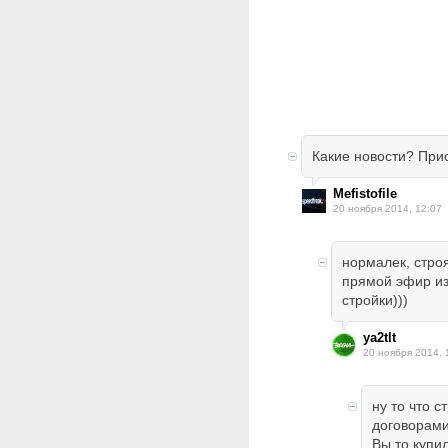
Какие новости? При
Mefistofile
20 ноября 2014, 12:07
нормалек, стро
прямой эфир из
стройки)))
ya2tlt
20 ноября 2014, 
ну то что с
договорами
Вы то купи