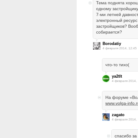
Тема поднята хорош
одному застройщику,
7-ми летней давност
электронный ресурс
застройщиков? Вооб
собирается?
Borodatiy
4 февраля 2014, 12:45
что-то тихо(
ya2tlt
4 февраля 2014, 
На форуме «Во
www.volga-info.r
zagato
4 февраля 2014, 
спасибо за