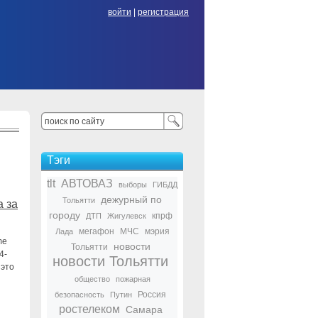
войти
|
регистрация
Тэги
tlt
АВТОВАЗ
выборы
ГИБДД
дежурный по
Тольятти
а за
городу
кпрф
ДТП
Жигулевск
мегафон
МЧС
мэрия
Лада
me
новости
Тольятти
4-
новости Тольятти
 это
общество
пожарная
Россия
безопасность
Путин
ростелеком
Самара