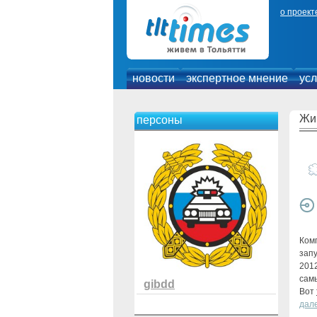
о проект
новости
экспертное мнение
усл
Жи
персоны
Ком
зап
2012
самы
gibdd
Вот
дал