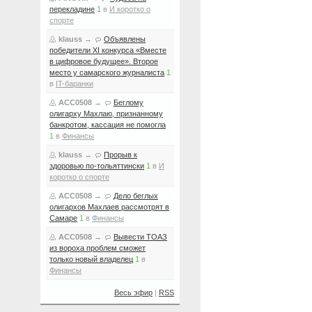
перекладине
1
в
И коротко о
спорте
klauss
→
Объявлены
победители XI конкурса «Вместе
в цифровое будущее». Второе
место у самарского журналиста
1
в
IT-баранки
ACC0508
→
Беглому
олигарху Махлаю, признанному
банкротом, кассация не помогла
1
в
Финансы
klauss
→
Прорыв к
здоровью по-тольяттински
1
в
И
коротко о спорте
ACC0508
→
Дело беглых
олигархов Махлаев рассмотрят в
Самаре
1
в
Финансы
ACC0508
→
Вывести ТОАЗ
из вороха проблем сможет
только новый владелец
1
в
Финансы
Весь эфир
|
RSS