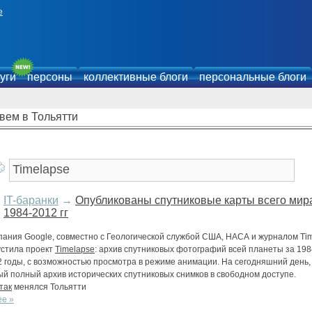
е
уги
персоны
коллективные блоги
персональные блоги
вем в Тольятти
IT-баранки
→
Опубликованы спутниковые карты всего мир
1984-2012 гг
пания Google, совместно с Геологической службой США, НАСА и журналом Ti
устила проект
Timelapse
: архив спутниковых фотографий всей планеты за 198
 годы, с возможностью просмотра в режиме анимации. На сегодняшний день,
й полный архив исторических спутниковых снимков в свободном доступе.
так
менялся Тольятти
ее »