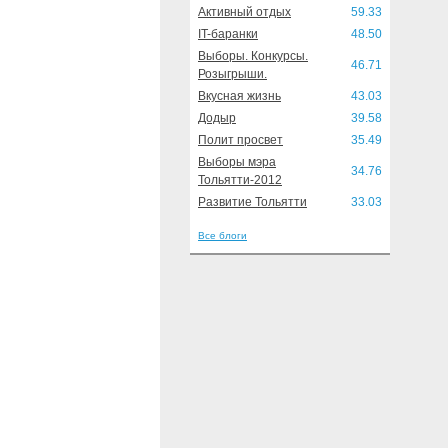
Активный отдых
59.33
IT-баранки
48.50
Выборы. Конкурсы.
46.71
Розыгрыши.
Вкусная жизнь
43.03
Додыр
39.58
Полит просвет
35.49
Выборы мэра
34.76
Тольятти-2012
Развитие Тольятти
33.03
Все блоги