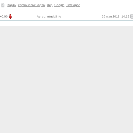
Карты
,
спутниковые карты
,
мир
,
Google
,
Timelapse
29 мая 2013, 14:12
+0.00
Автор:
mindalinfo