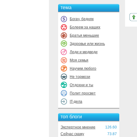
тема
Богач, бедняк
Болеем за наших
Братья меньшие
Здоровье или жизнь
Леди и медведи
Моя семья
Научим любого
Не тормози
Отдохни и ты
Полит просвет
IT-дела
топ блоги
Экспертное мнение
126.60
Сейчас скажу
73.87