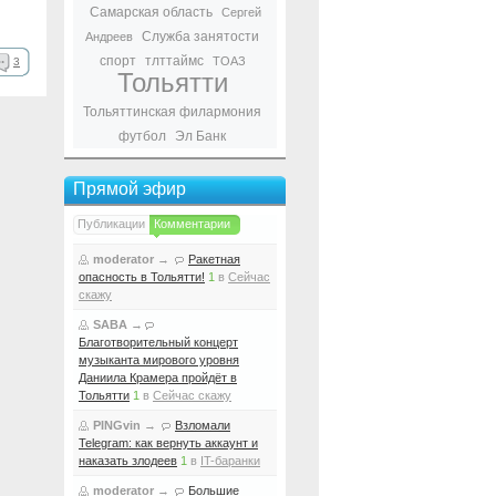
Самарская область
Сергей
Служба занятости
Андреев
спорт
тлттаймс
ТОАЗ
3
Тольятти
Тольяттинская филармония
футбол
Эл Банк
Прямой эфир
Публикации
Комментарии
moderator
→
Ракетная
опасность в Тольятти!
1
в
Сейчас
скажу
SABA
→
Благотворительный концерт
музыканта мирового уровня
Даниила Крамера пройдёт в
Тольятти
1
в
Сейчас скажу
PINGvin
→
Взломали
Telegram: как вернуть аккаунт и
наказать злодеев
1
в
IT-баранки
moderator
→
Большие