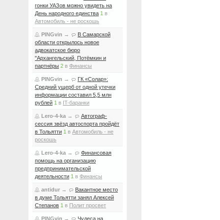
гонки УАЗов можно увидеть на
День народного единства
1
в
Автомобиль - не роскошь
PINGvin
→
В Самарской
области открылось новое
адвокатское бюро
"Архангельский, Потёмкин и
партнёры
2
в
Финансы
PINGvin
→
ГК «Солар»:
Средний ущерб от одной утечки
информации составил 5,5 млн
рублей
1
в
IT-баранки
Lero-4-ka
→
Автограф-
сессия звёзд автоспорта пройдёт
в Тольятти
1
в
Автомобиль - не
роскошь
Lero-4-ka
→
Финансовая
помощь на организацию
предпринимательской
деятельности
1
в
Финансы
antidur
→
Вакантное место
в думе Тольятти занял Алексей
Степанов
1
в
Полит просвет
PINGvin
→
Чудеса на