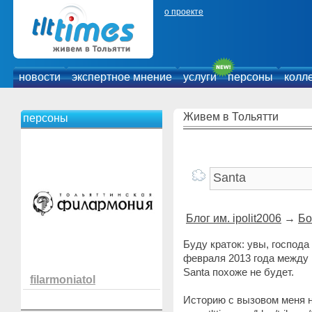
о проекте
новости
экспертное мнение
услуги
персоны
колл
Живем в Тольятти
персоны
Блог им. ipolit2006
→
Бо
Буду краток: увы, господа
февраля 2013 года между
Santa похоже не будет.
filarmoniatol
Историю с вызовом меня на