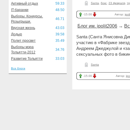
Активный отдых
59.33
Santa
,
бокс
,
23 февраля
,
тр
IT-баранки
48.50
-15.00
Автор:
ipol
Выборы. Конкурсы.
46.71
Розыгрыши.
Блог им. ipolit2006
→
Вс
Вкусная жизнь
43.03
Додыр
39.58
Santa (Санта Янисовна Ди
Полит просвет
35.49
участию в «Фабрике звезд
Выборы мэра
Андреем Джеджулой и «за
34.76
Тольятти-2012
сексуальных фото в бикин
Развитие Тольятти
33.03
Santa
Все блоги
-15.00
Автор:
ipo