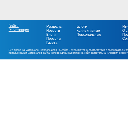
Войти
Разделы
Блоги
Ин
Регистрация
Новости
Коллективные
О с
Блоги
Персональные
Пр
Персоны
Со
Газета
Все права на материалы, находящиеся на сайте , охраняются в соответствии с законодательст
использовании материалов сайта, гиперссылка (hyperlink) на сайт обязательна. (Условия огран