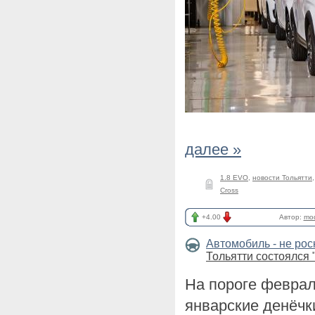
далее »
1.8 EVO
,
новости Тольятти
Cross
+4.00
Автор:
mod
Автомобиль - не ро
Тольятти состоялся 
На пороге феврал
январские денёчк