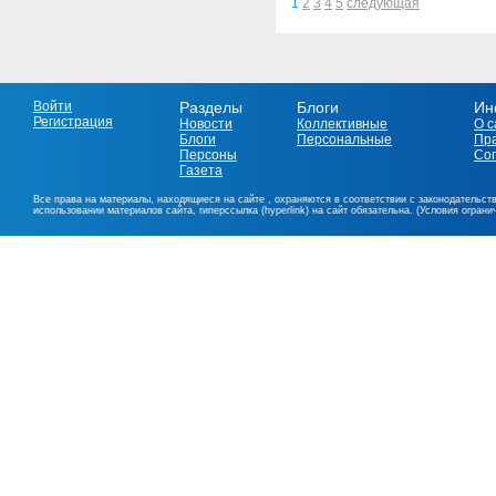
1
2
3
4
5
следующая
Войти
Разделы
Блоги
Ин
Регистрация
Новости
Коллективные
О с
Блоги
Персональные
Пр
Персоны
Со
Газета
Все права на материалы, находящиеся на сайте , охраняются в соответствии с законодательст
использовании материалов сайта, гиперссылка (hyperlink) на сайт обязательна. (Условия огран