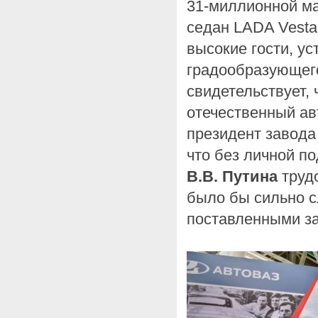
31-миллионной м
седан LADA Vesta
высокие гости, ус
градообразующег
свидетельствует,
отечественный авт
президент завод
что без личной п
В.В. Путина
труд
было бы сильно с
поставленными з