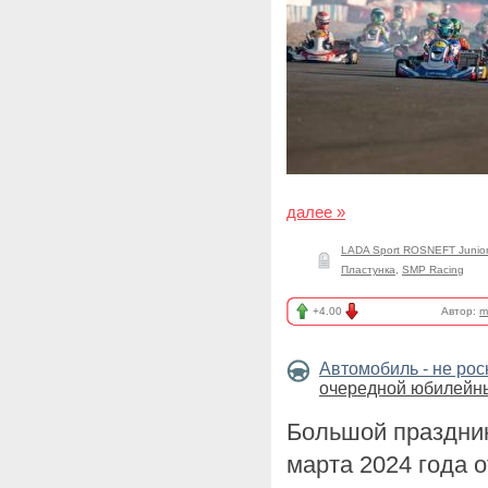
далее »
LADA Sport ROSNEFT Junior
Пластунка
,
SMP Racing
+4.00
Автор:
m
Автомобиль - не ро
очередной юбилейн
Большой праздни
марта 2024 года 