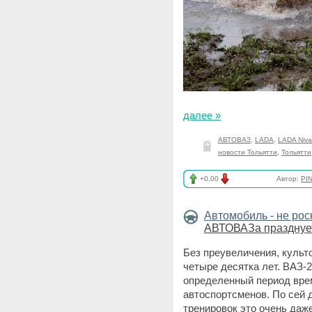
далее »
АВТОВАЗ
,
LADA
,
LADA Niva
новости Тольятти
,
Тольятти
+0.00
Автор:
PI
Автомобиль - не ро
АВТОВАЗа празднует
Без преувеличения, культ
четыре десятка лет. ВАЗ-
определенный период врем
автоспортсменов. По сей 
тренировок это очень даж