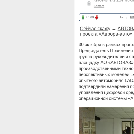
АВТОВАЗ
,
ВАЗ-2108
,
юбиле
Samara
+8.00
Автор:
PI
Сейчас скажу
→
АВТОВА
проекта «Аврора-авто»
30 октября в рамках прог
Председатель Правления
группа руководителей и сп
площадку АО «АВТОВАЗ».
производственными техно
перспективных моделей LA
опытного автомобиля LADA
подтвердили намерения по
управления цифровой сре
операционной системы «Ав