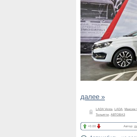
далее »
LADA Vesta
,
LADA
,
Максим 
Тольятти
,
АВТОВАЗ
+0.00
Автор:
m