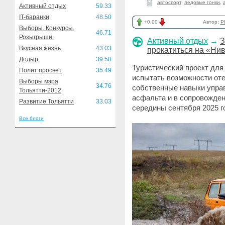
автоспорт
,
ледовые гонки
,
Активный отдых
59.33
IT-баранки
48.50
+0.00
Автор:
P
Выборы. Конкурсы.
46.71
Розыгрыши.
Активный отдых
→
З
Вкусная жизнь
43.03
прокатиться на «Нив
Додыр
39.58
Туристический проект дл
Полит просвет
35.49
испытать возможности оте
Выборы мэра
34.76
собственные навыки упра
Тольятти-2012
асфальта и в сопровожден
Развитие Тольятти
33.03
середины сентября 2025 г
Все блоги