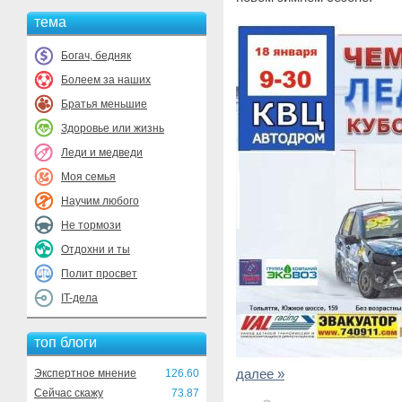
тема
Богач, бедняк
Болеем за наших
Братья меньшие
Здоровье или жизнь
Леди и медведи
Моя семья
Научим любого
Не тормози
Отдохни и ты
Полит просвет
IT-дела
топ блоги
далее »
Экспертное мнение
126.60
Сейчас скажу
73.87