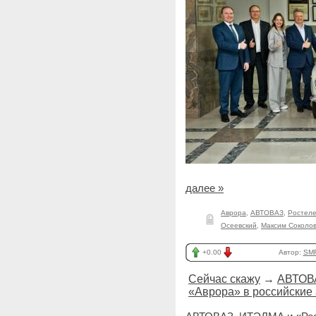
далее »
Аврора
,
АВТОВАЗ
,
Ростел
Осеевский
,
Максим Соколо
+0.00
Автор:
SMR
Сейчас скажу
→
АВТОВА
«Аврора» в российские