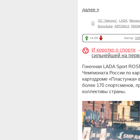
далее »
ОС "Аврора"
,
LADA
,
Михаи
Воробьёв
,
АВТОВАЗ
,
ПМЭФ
+4.00
Автор:
SM
И коротко о спорте
сильнейшей на перв
Гоночная LADA Sport ROSN
Чемпионата России по кар
картодроме «Пластунка» в
более 170 спортсменов, 
коллективы страны.