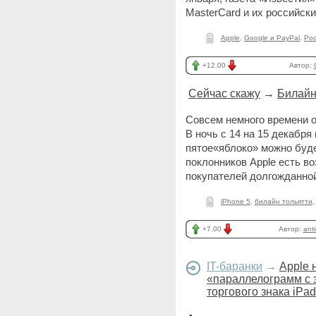
MasterCard и их российск
Apple
,
Google и PayPal
,
Рос
+12.00
Автор:
Сейчас скажу
→
Билайн
Совсем немного времени о
В ночь с 14 на 15 декабря
пятое«яблоко» можно буде
поклонников Apple есть в
покупателей долгожданно
iPhone 5
,
билайн тольятти
+7.00
Автор:
anti
IT-баранки
→
Apple 
«параллелограмм с 
торгового знака iPad