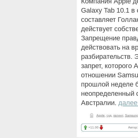
Компания Apple д
Galaxy Tab 10.1 
составляет Голла
действует собстве
Запрещение правд
действовать на в
разбирательств. 
запрет, которого 
отношении Samsun
прошлой неделе 
неопределенный с
Австралии.
далее
Apple
,
суд
,
патент
,
Samsun
+11.00
Автор