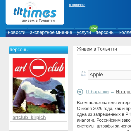
о проекте
новости
экспертное мнение
услуги
персоны
колл
Живем в Тольятти
персоны
IT-баранки
→
Интер
Всем пользователя интер
С июля 2026 года, как и пре
одна из запрещённых в РФ 
artclub_kirpich
аналоги). Российским за
системы, штрафы за испо