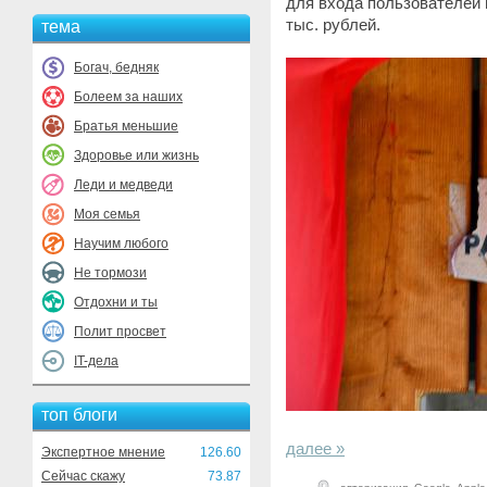
для входа пользователей 
тыс. рублей.
тема
Богач, бедняк
Болеем за наших
Братья меньшие
Здоровье или жизнь
Леди и медведи
Моя семья
Научим любого
Не тормози
Отдохни и ты
Полит просвет
IT-дела
топ блоги
далее »
Экспертное мнение
126.60
Сейчас скажу
73.87