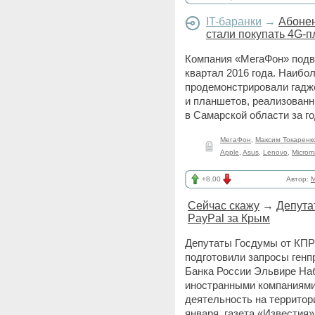
IT-баранки
→
Абонен
стали покупать 4G-п
Компания «МегаФон» подве
квартал 2016 года. Наиб
продемонстрировали гадж
и планшетов, реализованн
в Самарской области за г
МегаФон
,
Максим Токаренк
Apple
,
Asus
,
Lenovo
,
Microm
+8.00
Автор:
Сейчас скажу
→
Депута
PayPal за Крым
Депутаты Госдумы от КПР
подготовили запросы генп
Банка России Эльвире На
иностранными компаниями
деятельность на территори
января, газета «Известия».