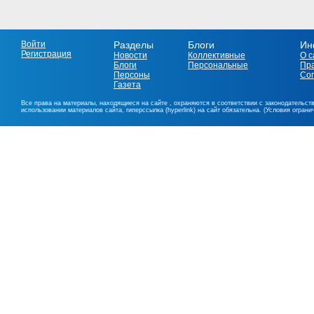
Войти
Разделы
Блоги
Ин
Регистрация
Новости
Коллективные
О с
Блоги
Персональные
Пр
Персоны
Со
Газета
Все права на материалы, находящиеся на сайте , охраняются в соответствии с законодательст
использовании материалов сайта, гиперссылка (hyperlink) на сайт обязательна. (Условия огран