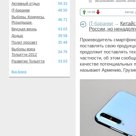
авторизация
,
Google
,
Apple
Активный отдых
59.33
IT-баранки
48.50
+0.00
Автор:
Выборы. Конкурсы.
46.71
Розыгрыши.
IT-баранки
→
Китайс
России, но ненадолг
Вкусная жизнь
43.03
Додыр
39.58
Производитель смартфонов
Полит просвет
35.49
поставлять свою продукцию
Выборы мэра
продолжит поставлять тех
34.76
Тольятти-2012
частности, об этом сообща
Развитие Тольятти
33.03
качестве потенциальных п
называют Армению, Грузию
Все блоги