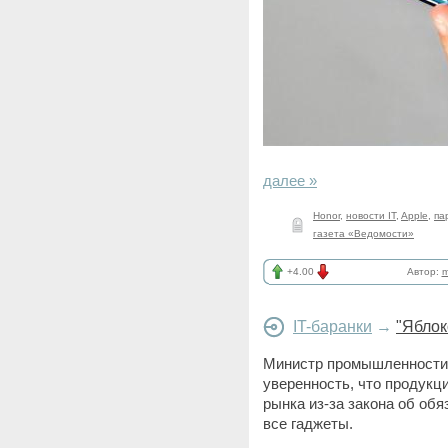
далее »
Honor
,
новости IT
,
Apple
,
па
газета «Ведомости»
+4.00
Автор:
m
IT-баранки
→
"Яблок
Министр промышленности
уверенность, что продукци
рынка из-за закона об об
все гаджеты.