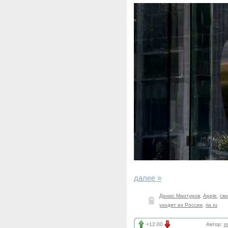
далее »
Денис Мантуров
,
Apple
,
см
уходит из России
,
ria ru
+12.00
Автор:
m