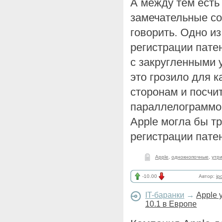
А между тем есть
замечательные со
говорить. Одно из
регистрации пате
с закругленными 
это грозило для к
сторонам и посчи
параллелограммов
Apple могла бы т
регистрации пате
Apple
,
однокнопочные
,
утр
-10.00
Автор:
ip
IT-баранки
→
Apple 
10.1 в Европе