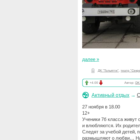
далее »
ДК "Тольятти"
,
театр "Секр
+4.00
Автор:
DK_
Активный отдых
→
С
27 ноября в 18.00
12+
Ученики 7б класса живут 
и влюбляются. Их родите
Следят за учебой детей,
размышляют о любви… На