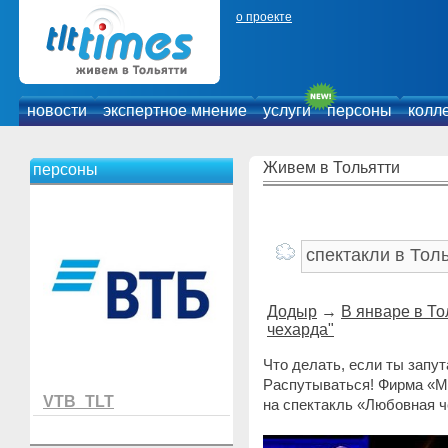
о проекте
новости
экспертное мнение
услуги
персоны
колл
Живем в Тольятти
персоны
Додыр
→
В январе в Т
чехарда"
Что делать, если ты запу
Распутываться! Фирма «М
VTB_TLT
на спектакль «Любовная ч