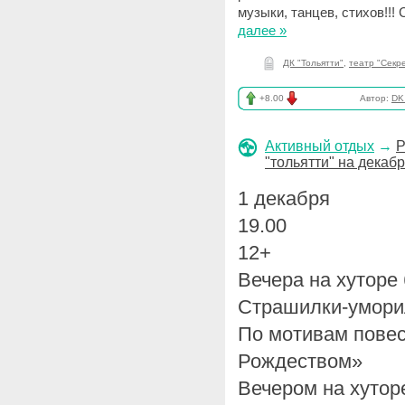
музыки, танцев, стихов!!
далее »
ДК "Тольятти"
,
театр "Секр
+8.00
Автор:
DK_
Активный отдых
→
Р
"тольятти" на декабр
1 декабря
19.00
12+
Вечера на хуторе
Страшилки-умори
По мотивам повес
Рождеством»
Вечером на хутор