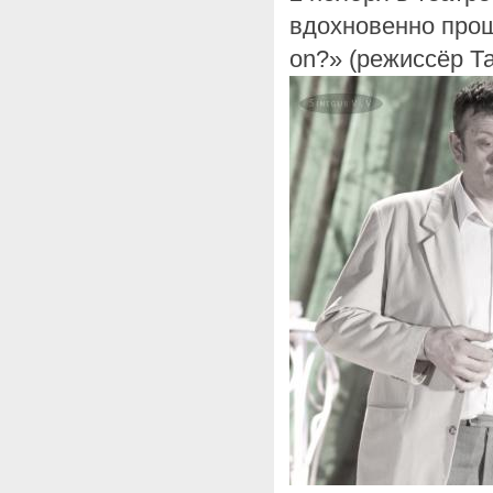
вдохновенно прош
on?» (режиссёр Т