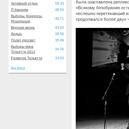
была озаглавлена реплико
Активный отдых
59.33
«Всякому безобразию есть
IT-баранки
48.50
неспешно перетекавший из
Выборы. Конкурсы.
46.71
продолжался более двух 
Розыгрыши.
Вкусная жизнь
43.03
Додыр
39.58
Полит просвет
35.49
Выборы мэра
34.76
Тольятти-2012
Развитие Тольятти
33.03
Все блоги