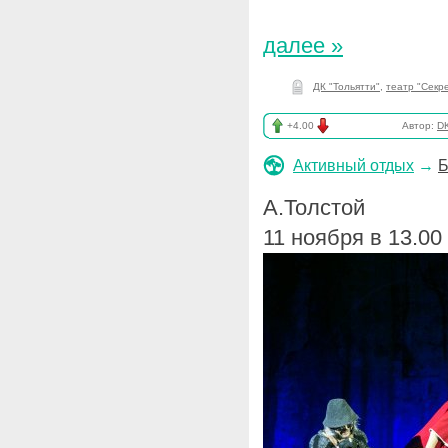
далее »
ДК "Тольятти"
,
театр "Секр
+4.00
Автор:
DK
Активный отдых
→
Б
А.Толстой
11 ноября в 13.00