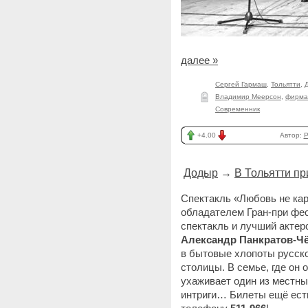
далее »
Сергей Гармаш
,
Тольятти
,
Владимир Меерсон
,
фирма
Современник
+4.00
Автор:
P
Додыр
→
В Тольятти п
Спектакль «Любовь не ка
обладателем Гран-при фе
спектакль и лучший актер
Александр Панкратов-Ч
в бытовые хлопоты русской
столицы. В семье, где он 
ухаживает один из местных
интриги… Билеты ещё есть