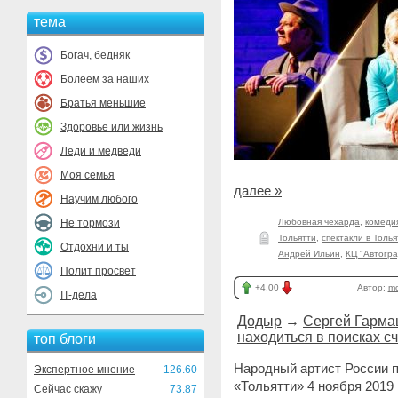
тема
Богач, бедняк
Болеем за наших
Братья меньшие
Здоровье или жизнь
Леди и медведи
Моя семья
далее »
Научим любого
Не тормози
Любовная чехарда
,
комеди
Тольятти
,
спектакли в Толья
Отдохни и ты
Андрей Ильин
,
КЦ "Автогра
Полит просвет
+4.00
Автор:
mo
IT-дела
Додыр
→
Сергей Гарма
находиться в поисках с
топ блоги
Народный артист России п
Экспертное мнение
126.60
«Тольятти» 4 ноября 2019 
Сейчас скажу
73.87