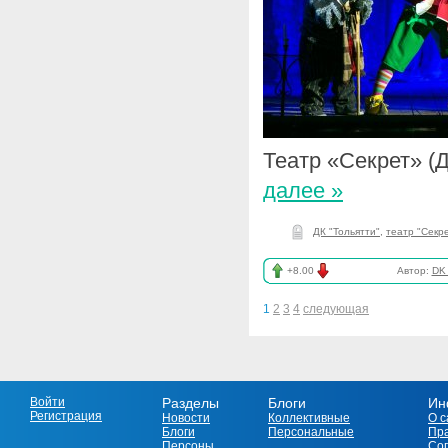
Театр «Секрет» (
далее »
ДК "Тольятти"
,
театр "Секре
+8.00
Автор:
DK_
1
2
3
4
следующая
Войти
Разделы
Блоги
Ин
Регистрация
Новости
Коллективные
О с
Блоги
Персональные
Пр
Персоны
Со