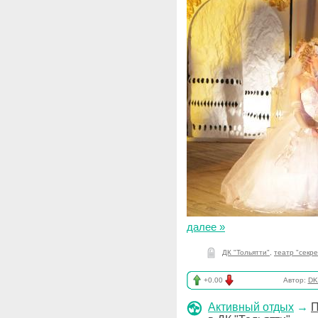
далее »
ДК "Тольятти"
,
театр "секре
+0.00
Автор:
DK_
Активный отдых
→
П