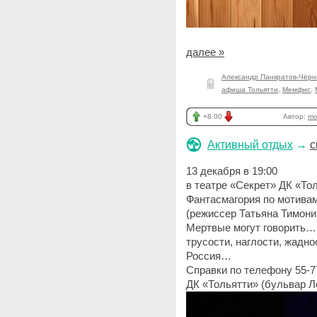
далее »
Александр Панкратов-Чёр
афиша Тольятти
,
Мемфис
,
+8.00
Автор:
mo
Активный отдых
→
с
13 декабря в 19:00
в театре «Секрет» ДК «Т
Фантасмагория по мотива
(режиссер Татьяна Тимони
Мертвые могут говорить… 
трусости, наглости, жадно
Россия…
Справки по телефону 55-7
ДК «Тольятти» (бульвар Л