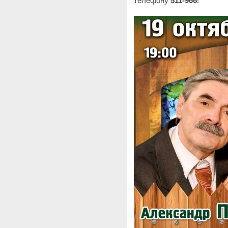
телефону
511-966
!