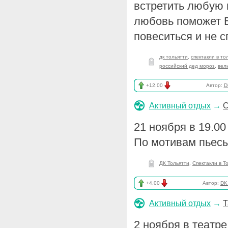
встретить любую 
любовь поможет В
повеситься и не с
дк тольятти
,
спектакли в то
российский дед мороз
,
вел
+12.00
Автор:
D
Активный отдых
→
С
21 ноября в 19.00
По мотивам пьес
ДК Тольятти
,
Спектакли в Т
+4.00
Автор:
DK_
Активный отдых
→
Т
2 ноября в театр