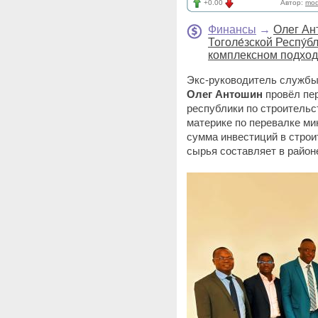
+0.00
Автор:
mod
Финансы
→
Олег Ан
Тоголе́зской Респу́б
комплексном подхо
Экс-руководитель службы
Олег Антошин
провёл пер
республики по строительс
материке по перевалке м
сумма инвестиций в строи
сырья составляет в район