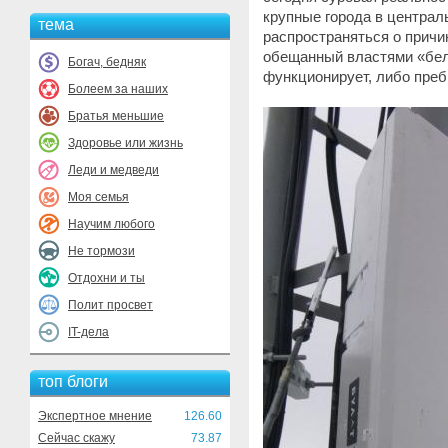
крупные города в централ
тема
распространяться о причин
обещанный властями «бел
Богач, бедняк
функционирует, либо преб
Болеем за наших
Братья меньшие
Здоровье или жизнь
Леди и медведи
Моя семья
Научим любого
Не тормози
Отдохни и ты
Полит просвет
IT-дела
топ блоги
Экспертное мнение
126.60
Сейчас скажу
73.87