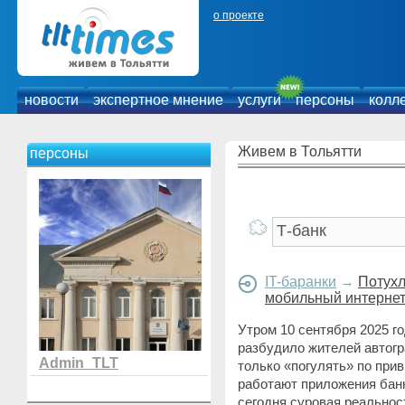
о проекте
новости
экспертное мнение
услуги
персоны
колл
Живем в Тольятти
персоны
IT-баранки
→
Потухл
мобильный интерне
Утром 10 сентября 2025 г
разбудило жителей автогр
Admin_TLT
только «погулять» по при
работают приложения банк
сегодня суровая реальност