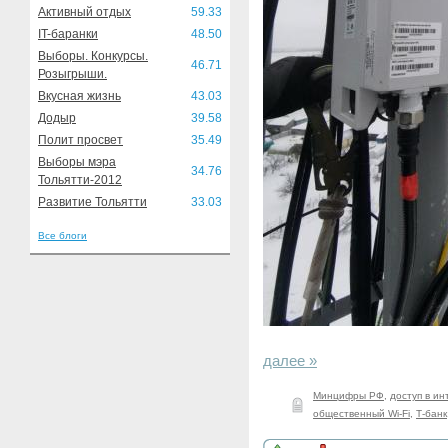
Активный отдых
59.33
IT-баранки
48.50
Выборы. Конкурсы.
46.71
Розыгрыши.
Вкусная жизнь
43.03
Додыр
39.58
Полит просвет
35.49
Выборы мэра
34.76
Тольятти-2012
Развитие Тольятти
33.03
Все блоги
далее »
Минцифры РФ
,
доступ в ин
общественный Wi-Fi
,
Т-банк