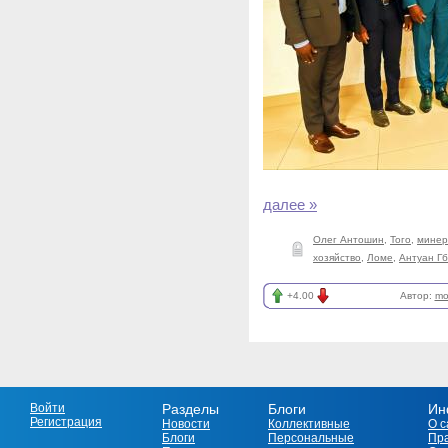
далее »
Олег Антошин
,
Того
,
минер
хозяйство
,
Ломе
,
Антуан Г
+4.00
Автор:
mo
Войти
Разделы
Блоги
Ин
Регистрация
Новости
Коллективные
О с
Блоги
Персональные
Пр