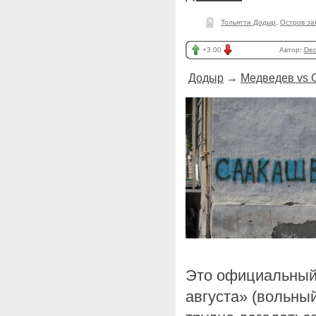
Тольятти Додыр
,
Остров за
+3.00
Автор:
Ded
Додыр
→
Медведев vs 
Это официальный
августа» (вольный