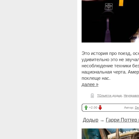
Это история про поезд, о
удивительно это не звучал
несоблюдение техники без
национальная черта. Амер
похлеще нас.
далее »
ТОльятти додыр
,
Неуправл
+2.00
Автор:
De
Додыр
→
Гарри Поттер 