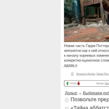
Новая часть Гарри Поттер
непонятно как к ней относи
к началу корневых измене
конкретно-оценочное слож
далее »
Тольятти Додыр
,
Гарри Пот
+5.00
Автор:
Ded
Додыр
→
Выбираем по
Позвольте пред
«Тайна аббатст