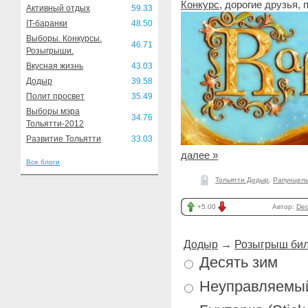
Конкурс
, дорогие друзья,
Активный отдых
59.33
IT-баранки
48.50
Выборы. Конкурсы.
46.71
Розыгрыши.
Вкусная жизнь
43.03
Додыр
39.58
Полит просвет
35.49
Выборы мэра
34.76
Тольятти-2012
Развитие Тольятти
33.03
далее »
Все блоги
Тольятти Додыр
,
Рапунцел
+5.00
Автор:
Ded
Додыр
→
Розыгрыш бил
Десять зим
Неуправляемы