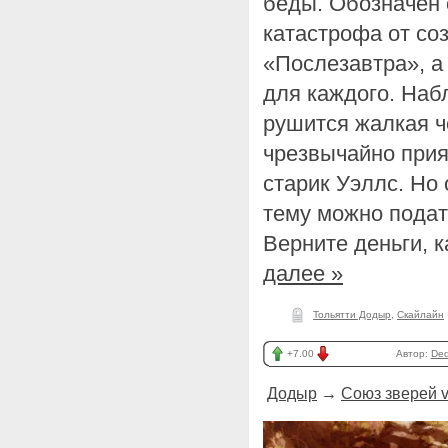
беды. Обозначен 
катастрофа от со
«Послезавтра», а
для каждого. Наб
рушится жалкая ч
чрезвычайно прия
старик Уэллс. Но 
тему можно подат
Верните деньги, к
далее »
Тольятти Додыр
,
Скайлайн
+7.00
Автор:
Ded
Додыр
→
Союз зверей 