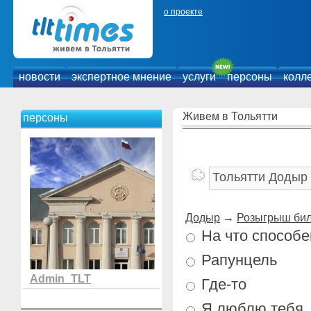
о проекте
новости
экспертное мнение
услуги
персоны
колл
Живем в Тольятти
персоны
Додыр
→
Розыгрыш бил
На что способе
Рапунцель
Admin_TLT
Где-то
Я люблю тебя