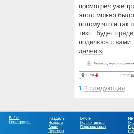
посмотрел уже тр
этого можно было 
потому что и так 
текст будет предв
поделюсь с вами.
далее »
Тольятти додыр
,
социальна
+2.00
Автор:
D
1
2
следующая
Войти
Разделы
Блоги
Ин
Регистрация
Новости
Коллективные
О с
Блоги
Персональные
Пр
Персоны
Со