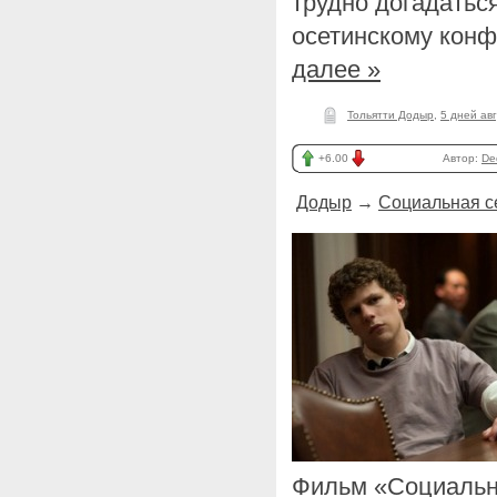
трудно догадатьс
осетинскому конф
далее »
Тольятти Додыр
,
5 дней ав
+6.00
Автор:
De
Додыр
→
Социальная с
Фильм «Социальна