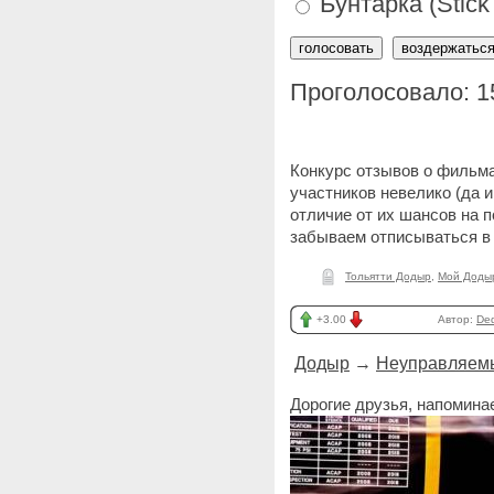
Бунтарка (Stick 
Проголосовало: 1
Конкурс отзывов о фильма
участников невелико (да 
отличие от их шансов на п
забываем отписываться в
Тольятти Додыр
,
Мой Доды
+3.00
Автор:
De
Додыр
→
Неуправляем
Дорогие друзья, напомина