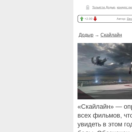
Тольятти Додыр
,
конкурс р
+2.00
Автор:
Ded
Додыр
→
Скайлайн
«Скайлайн» — оп
всех фильмов, чт
увидеть в этом го