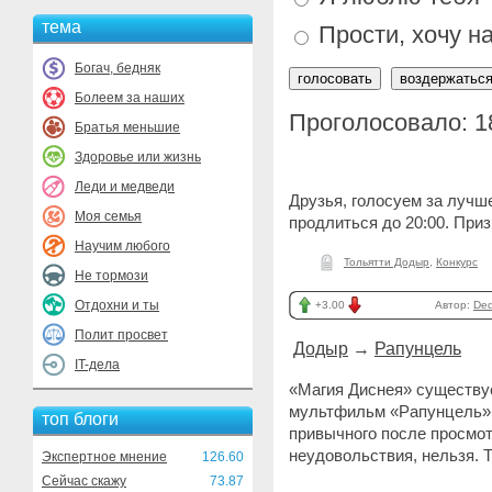
тема
Прости, хочу н
Богач, бедняк
Болеем за наших
Проголосовало: 1
Братья меньшие
Здоровье или жизнь
Леди и медведи
Друзья, голосуем за лучш
Моя семья
продлиться до 20:00. Приз
Научим любого
Тольятти Додыр
,
Конкурс
Не тормози
Отдохни и ты
+3.00
Автор:
Ded
Полит просвет
Додыр
→
Рапунцель
IT-дела
«Магия Диснея» существуе
мультфильм «Рапунцель» н
топ блоги
привычного после просмо
неудовольствия, нельзя. Т
Экспертное мнение
126.60
Сейчас скажу
73.87