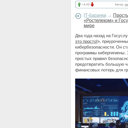
+4.00
Автор:
mo
IT-баранки
→
Просты
«Ростелеком» и Гос
мире
Два года назад на Госуслу
это просто!
», приуроченны
кибербезопасности. Он с
программы кибергигиены. 
простых правил безопасно
предотвратить большую ча
финансовых потерь для г