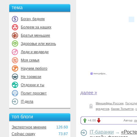
тема
Богач, бедняк
Болеем за наших
Братья меньшие
Здоровье или жизнь
Леди и медведи
Моя семья
Научим любого
Не тормози
Отдохни и ты
далее »
Полит просвет
IT-дела
Минцифры России
,
Госуслу
кредитов
,
банки Тольятти
,
топ блоги
+4.00
Автор:
m
Экспертное мнение
126.60
IT-баранки
→
«Росте
Сейчас скажу
73.87