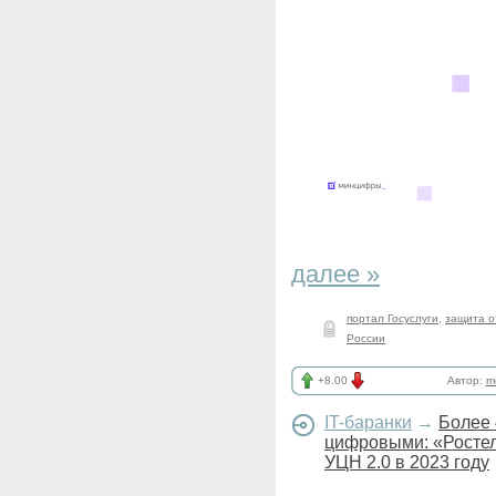
далее »
портал Госуслуги
,
защита о
России
+8.00
Автор:
m
IT-баранки
→
Более 
цифровыми: «Ростел
УЦН 2.0 в 2023 году