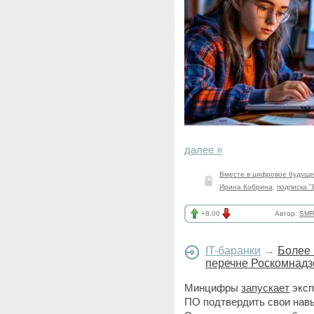
далее »
Вместе в цифровое будущ
Ирина Кобрина
,
подписка "
+8.00
Автор:
SMR
IT-баранки
→
Более 
перечне Роскомнадз
Минцифры
запускает
эксп
ПО подтвердить свои навы