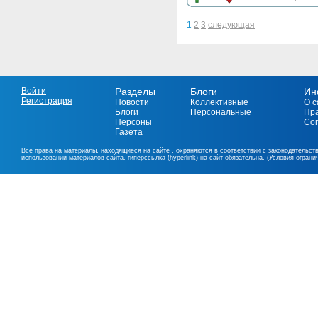
1
2
3
следующая
Войти
Разделы
Блоги
Ин
Регистрация
Новости
Коллективные
О с
Блоги
Персональные
Пр
Персоны
Со
Газета
Все права на материалы, находящиеся на сайте , охраняются в соответствии с законодательст
использовании материалов сайта, гиперссылка (hyperlink) на сайт обязательна. (Условия огран