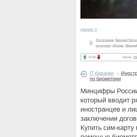
далее »
Ростелеком
,
Евгений Петр
интеллект
,
eFuture
,
Минциф
+4.00
Автор:
SM
IT-баранки
→
Иностр
по биометрии
Минцифры Росси
который вводит р
иностранцев и ли
заключении догово
Купить сим-карту 
помощью биометр