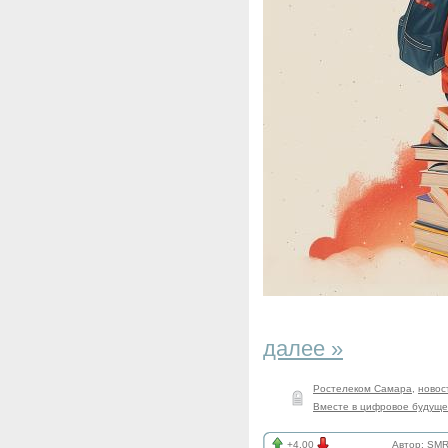
далее »
Ростелеком Самара
,
новос
Вместе в цифровое будущ
+4.00
Автор:
SMR