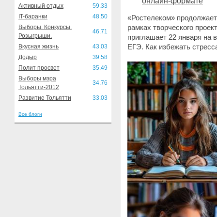
онлайн-формате
Активный отдых
59.33
IT-баранки
48.50
«Ростелеком» продолжает
рамках творческого проект
Выборы. Конкурсы.
46.71
Розыгрыши.
приглашает 22 января на 
ЕГЭ. Как избежать стресс
Вкусная жизнь
43.03
Додыр
39.58
Полит просвет
35.49
Выборы мэра
34.76
Тольятти-2012
Развитие Тольятти
33.03
Все блоги