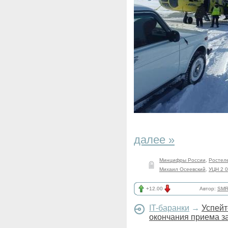
далее »
Минцифры России
,
Ростел
Михаил Осеевский
,
УЦН 2 0
+12.00
Автор:
SMR
IT-баранки
→
Успейт
окончания приема за