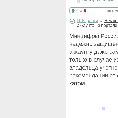
Минцифры России
,
купить 
+4.00
Автор:
mo
IT-баранки
→
Немног
аккаунта на портале
Минцифры России 
надёжно защищены
аккаунту даже са
только в случае 
владельца учётно
рекомендации от 
катом.