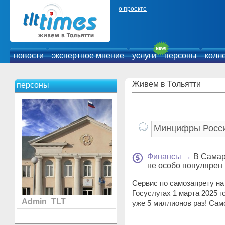
о проекте
новости
экспертное мнение
услуги
персоны
колл
Живем в Тольятти
персоны
Финансы
→
В Самар
не особо популярен
Сервис по самозапрету на
Госуслугах 1 марта 2025 г
Admin_TLT
уже 5 миллионов раз! Сам