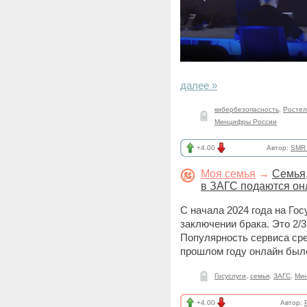
далее »
кибербезопасность
,
Ростел
Минцифры России
+4.00
Автор:
SMR_
Моя семья
→
Семья,
в ЗАГС подаются он
С начала 2024 года на Гос
заключении брака. Это 2/3
Популярность сервиса сре
прошлом году онлайн был
Госуслуги
,
семья
,
ЗАГС
,
Ми
+4.00
Автор: