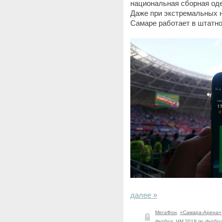
национальная сборная од
Даже при экстремальных н
Самаре работает в штатно
далее »
МегаФон
,
«Самара-Арена»
футбол
,
ЧМ 2018 по футбо