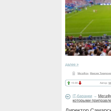
далее »
МегаФон
,
Максим Токаренк
+0.00
Автор:
M
IT-баранки
→
МегаФо
которыми приправле
Директор Самарс