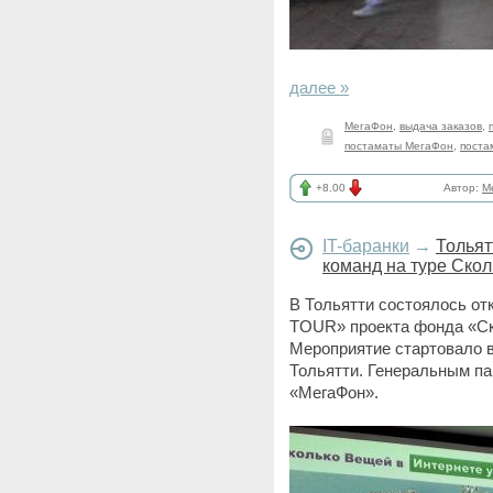
далее »
МегаФон
,
выдача заказов
,
постаматы МегаФон
,
поста
+8.00
Автор:
M
IT-баранки
→
Тольят
команд на туре Ско
В Тольятти состоялось 
TOUR» проекта фонда «Ск
Мероприятие стартовало 
Тольятти. Генеральным п
«МегаФон».