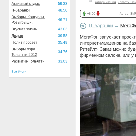
коммуникации
,
новости Са
Активный отдых
59.33
IT-баранки
48.50
+8.00
Автор:
SMR
Выборы. Конкурсы.
46.71
Розыгрыши.
IT-баранки
→
МегаФо
Вкусная жизнь
43.03
Додыр
39.58
МегаФон запускает проект
Полит просвет
35.49
интернет-магазинов на ба
Ритейл». Заказ можно буде
Выборы мэра
34.76
Тольятти-2012
фирменном салоне, или у 
Развитие Тольятти
33.03
Все блоги