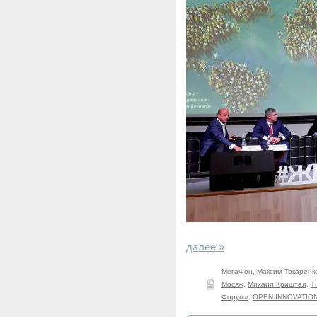
далее »
МегаФон
,
Максим Токаренк
Мосяж
,
Михаил Криштал
,
Т
Форум»
,
OPEN INNOVATIO