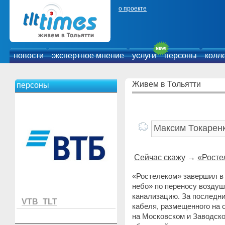
о проекте
новости
экспертное мнение
услуги
персоны
колл
Живем в Тольятти
персоны
Сейчас скажу
→
«Росте
«Ростелеком» завершил в
небо» по переносу воздуш
канализацию. За последни
VTB_TLT
кабеля, размещенного на 
на Московском и Заводско