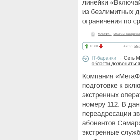
линейки «Включай
из безлимитных д
ограничения по с
МегаФон
,
Максим Токаренк
+0.00
Автор:
Meg
IT-баранки
→
Сеть М
области дозвониться
Компания «МегаФ
подготовке к вкл
экстренных опера
номеру 112. В да
переадресации з
абонентов Самарс
экстренные служб