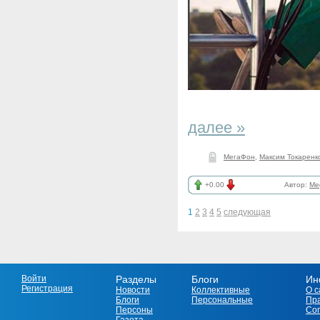
далее »
МегаФон
,
Максим Токаренк
+0.00
Автор:
Me
1
2
3
4
5
следующая
Войти
Разделы
Блоги
Ин
Регистрация
Новости
Коллективные
О с
Блоги
Персональные
Пр
Персоны
Со