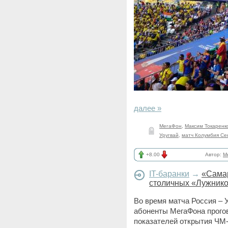
далее »
МегаФон
,
Максим Токаренк
Уругвай
,
матч Колумбия Се
+8.00
Автор:
M
IT-баранки
→
«Самар
столичных «Лужник
Во время матча Россия – 
абоненты МегаФона прогов
показателей открытия ЧМ-