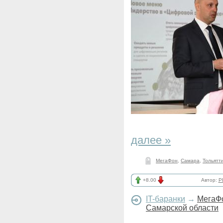
далее »
МегаФон
,
Самара
,
Тольятт
+8.00
Автор:
P
IT-баранки
→
МегаФо
Самарской области