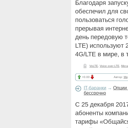
Благодаря запуск
обеспечил для св
пользоваться голо
прерывая интерне
день передовую т
LTE) используют 
4G/LTE в мире, в
VoLTE
,
Voice over LTE
,
Мег
+0.00
Автор:
Me
IT-баранки
→
Опции 
бессрочно
С 25 декабря 201
абоненты компан
тарифы «Общайся