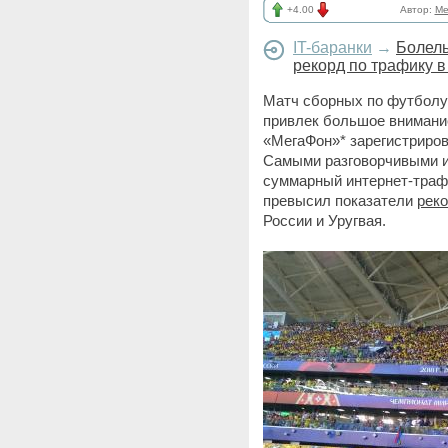
+4.00
Автор:
Me
IT-баранки
→
Болель
рекорд по трафику 
Матч сборных по футболу
привлек большое внимани
«МегаФон»* зарегистриров
Самыми разговорчивыми и
суммарный интернет-траф
превысил показатели
реко
России и Уругвая.