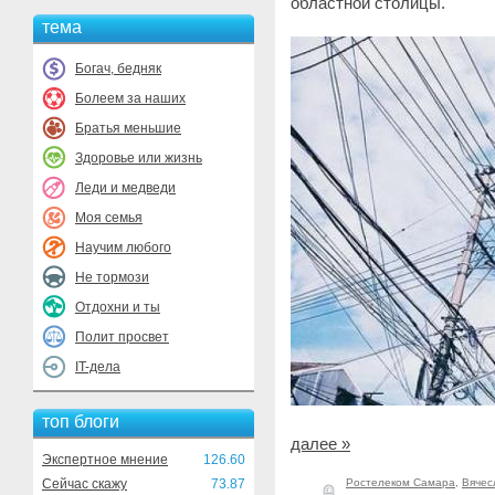
областной столицы.
тема
Богач, бедняк
Болеем за наших
Братья меньшие
Здоровье или жизнь
Леди и медведи
Моя семья
Научим любого
Не тормози
Отдохни и ты
Полит просвет
IT-дела
топ блоги
далее »
Экспертное мнение
126.60
Сейчас скажу
73.87
Ростелеком Самара
,
Вячес