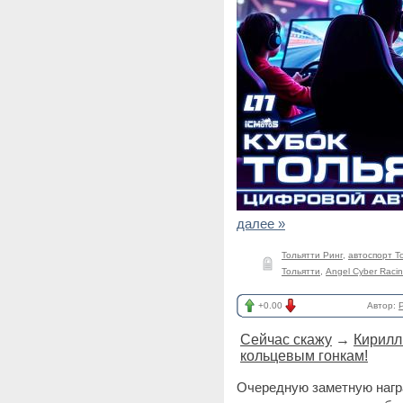
далее »
Тольятти Ринг
,
автоспорт Т
Тольятти
,
Angel Cyber Raci
+0.00
Автор:
Сейчас скажу
→
Кирилл
кольцевым гонкам!
Очередную заметную награ