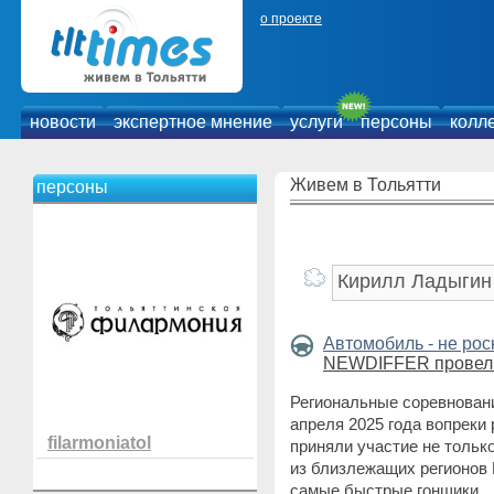
о проекте
новости
экспертное мнение
услуги
персоны
колл
Живем в Тольятти
персоны
Автомобиль - не ро
NEWDIFFER провел
Региональные соревнован
апреля 2025 года вопреки
filarmoniatol
приняли участие не только
из близлежащих регионов 
самые быстрые гонщики.