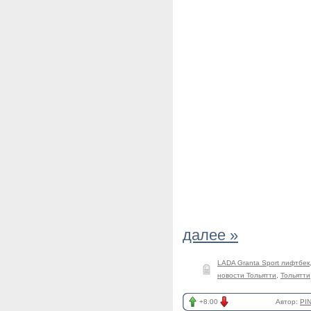
далее »
LADA Granta Sport лифтбек
новости Тольятти
,
Тольятти
+8.00
Автор:
PI