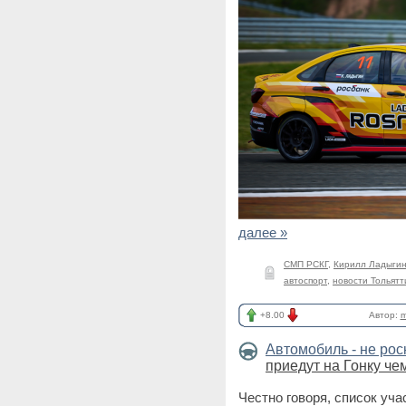
далее »
СМП РСКГ
,
Кирилл Ладыги
автоспорт
,
новости Тольятт
+8.00
Автор:
m
Автомобиль - не ро
приедут на Гонку че
Честно говоря, список уч