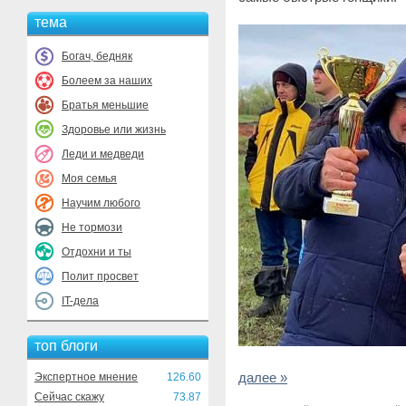
тема
Богач, бедняк
Болеем за наших
Братья меньшие
Здоровье или жизнь
Леди и медведи
Моя семья
Научим любого
Не тормози
Отдохни и ты
Полит просвет
IT-дела
топ блоги
далее »
Экспертное мнение
126.60
Сейчас скажу
73.87