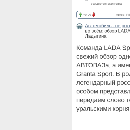
рождественская гонка
+0.00
Автор:
PI
Автомобиль - не ро
во всём: обзор LADA
Ладыгина
Команда LADA Sp
свежий обзор одн
АВТОВАЗа, а име
Granta Sport. В р
легендарный росс
особом представл
передаём слово т
уральскими корня