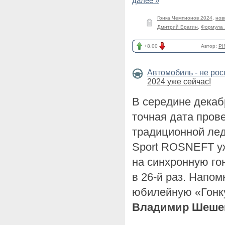
далее »
Гонка Чемпионов 2024
,
нов
Дмитрий Брагин
,
Формула 
+8.00
Автор:
PI
Автомобиль - не ро
2024 уже сейчас!
В середине декаб
точная дата пров
традиционной лед
Sport ROSNEFT у
на синхронную гон
в 26-й раз. Напом
юбилейную «Гонк
Владимир Шеше