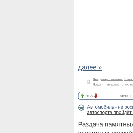
далее »
Владимир Шешенин
,
Гонка
Ладыгин
,
ледовые гонки
,
н
+8.00
Автор:
P
Автомобиль - не ро
автоспорта пройдёт 
Раздача памятны