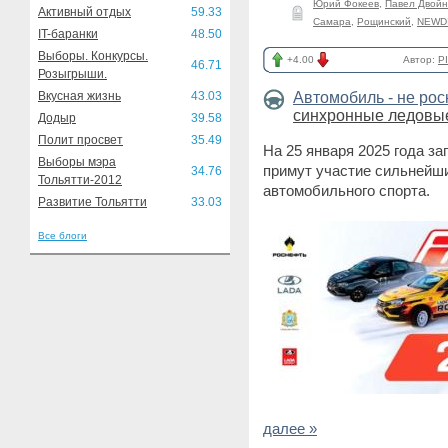
Юрий Фокеев
,
Павел Двой
Активный отдых
59.33
Самара
,
Рощинский
,
NEWD
IT-баранки
48.50
Выборы. Конкурсы.
+4.00
Автор:
P
46.71
Розыгрыши.
Вкусная жизнь
43.03
Автомобиль - не ро
синхронные ледовые
Додыр
39.58
Полит просвет
35.49
На 25 января 2025 года за
Выборы мэра
примут участие сильнейш
34.76
Тольятти-2012
автомобильного спорта.
Развитие Тольятти
33.03
Все блоги
далее »