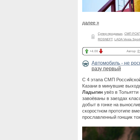
далее »
Супер-продакшн
,
СМП РСКГ
ROSNEFT
,
LADA Vesta Spor
+4.00
Автор:
P
Автомобиль - не ро
разу первый
С 4 этапа СМП Российской
Казани в минувшие выход
Ладыгин
увёз в Тольятти 
завоёваны в заездах клас
добыт в гонке на выносли
скоростном прототипе вме
прославленный гонщик тож