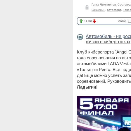
Гонка Чемпионов
,
Сосновка
Шешенин
,
автоспорт
,
новос
+4.00
Автор:
P
Автомобиль - не ро
жизни в кибергонках
Клуб киберспорта "
Angel 
года соревнования по авт
автомобилями LADA Vesta
«Тольятти Ринг». Все подр
да! Еще можно успеть зап
соревнований. Руководить
Ладыгин
!