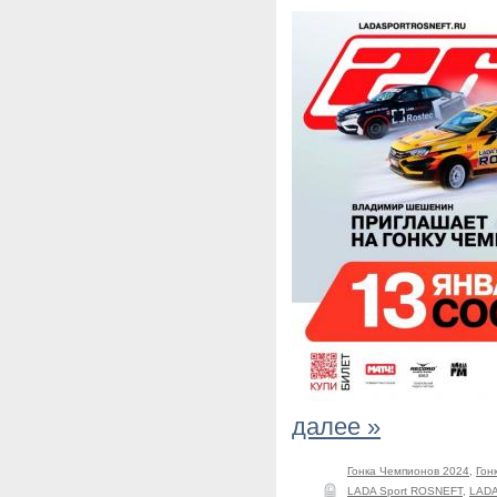
далее »
Гонка Чемпионов 2024
,
Гон
LADA Sport ROSNEFT
,
LAD