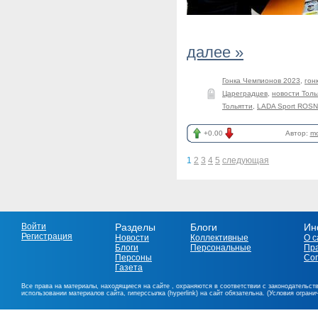
далее »
Гонка Чемпионов 2023
,
гон
Цареградцев
,
новости Толь
Тольятти
,
LADA Sport ROS
+0.00
Автор:
mo
1
2
3
4
5
следующая
Войти
Разделы
Блоги
Ин
Регистрация
Новости
Коллективные
О с
Блоги
Персональные
Пр
Персоны
Со
Газета
Все права на материалы, находящиеся на сайте , охраняются в соответствии с законодательст
использовании материалов сайта, гиперссылка (hyperlink) на сайт обязательна. (Условия огран