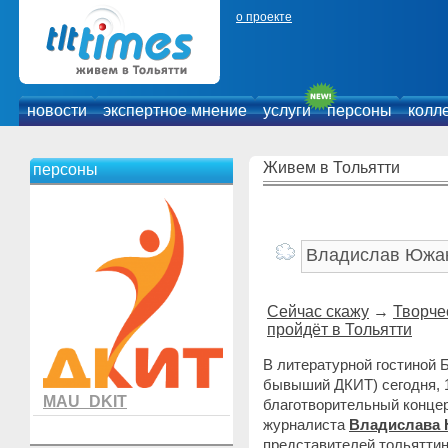
о проекте
новости
экспертное мнение
услуги
персоны
колл
Живем в Тольятти
персоны
Сейчас скажу
→
Творче
пройдёт в Тольятти
В литературной гостиной 
бывыший ДКИТ) сегодня, 1
MAU_DKIT
благотворительный концер
журналиста
Владислава
представителей тольяттин