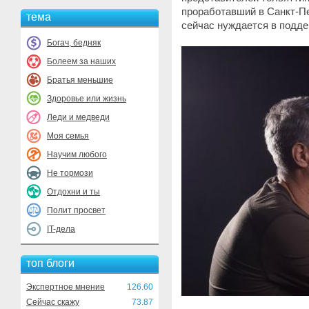
проработавший в Санкт-Пе
тема
сейчас нуждается в подде
Богач, бедняк
Болеем за наших
Братья меньшие
Здоровье или жизнь
Леди и медведи
Моя семья
Научим любого
Не тормози
Отдохни и ты
Полит просвет
IT-дела
топ блоги
Экспертное мнение
126.60
Сейчас скажу
73.87