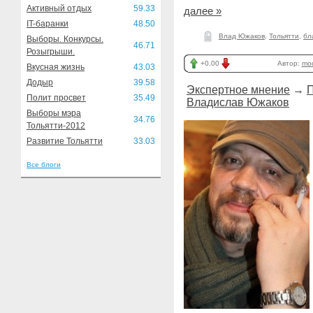
Активный отдых
59.33
далее »
IT-баранки
48.50
Влад Южаков
,
Тольятти
,
бл
Выборы. Конкурсы.
46.71
Розыгрыши.
+0.00
Автор:
mod
Вкусная жизнь
43.03
Додыр
39.58
Экспертное мнение
→
П
Полит просвет
35.49
Владислав Южаков
Выборы мэра
34.76
Тольятти-2012
Развитие Тольятти
33.03
Все блоги