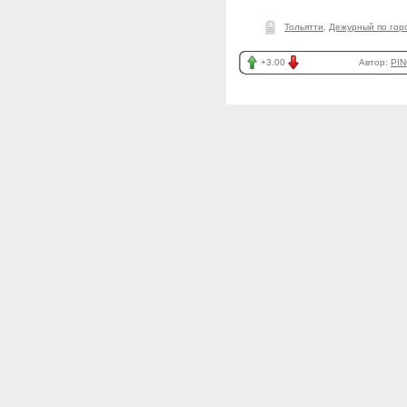
Тольятти
,
Дежурный по гор
+3.00
Автор:
PIN