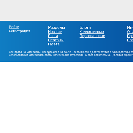
Войти
Разделы
Блоги
Ин
Регистрация
Новости
Коллективные
О с
Блоги
Персональные
Пр
Персоны
Со
Газета
Все права на материалы, находящиеся на сайте , охраняются в соответствии с законодательст
использовании материалов сайта, гиперссылка (hyperlink) на сайт обязательна. (Условия огран