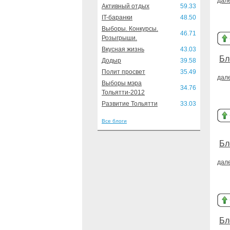
дал
Активный отдых
59.33
IT-баранки
48.50
Выборы. Конкурсы.
46.71
Розыгрыши.
Вкусная жизнь
43.03
Бл
Додыр
39.58
Полит просвет
35.49
дал
Выборы мэра
34.76
Тольятти-2012
Развитие Тольятти
33.03
Все блоги
Бл
дал
Бл