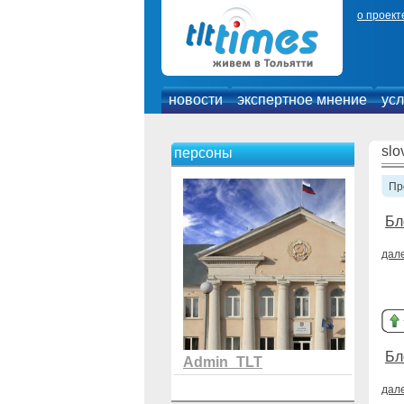
о проект
новости
экспертное мнение
усл
slo
персоны
Пр
Бл
дал
Бл
Admin_TLT
дал