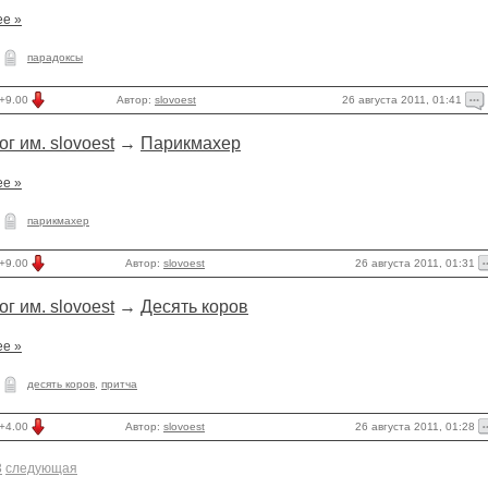
ее »
парадоксы
26 августа 2011, 01:41
+9.00
Автор:
slovoest
ог им. slovoest
→
Парикмахер
ее »
парикмахер
26 августа 2011, 01:31
+9.00
Автор:
slovoest
ог им. slovoest
→
Десять коров
ее »
десять коров
,
притча
26 августа 2011, 01:28
+4.00
Автор:
slovoest
3
следующая