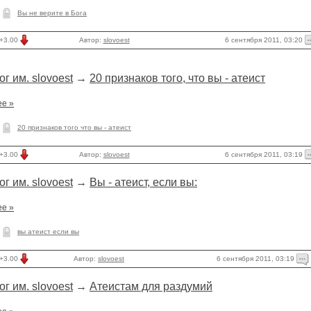
Вы не верите в Бога
6 сентября 2011, 03:20
+3.00
Автор:
slovoest
ог им. slovoest
→
20 признаков того, что вы - атеист
ее »
20 признаков того что вы - атеист
6 сентября 2011, 03:19
+3.00
Автор:
slovoest
ог им. slovoest
→
Вы - атеист, если вы:
ее »
вы атеист если вы
6 сентября 2011, 03:19
+3.00
Автор:
slovoest
ог им. slovoest
→
Атеистам для раздумий