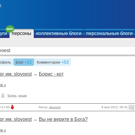
е
уги
персоны
коллективные блоги
персональные блоги
voest
+21
+53
офиль
Блог
Комментарии
ог им. slovoest
→
Борис - кот
ее »
Борис
,
кошак
9 мая 2012, 06:31
+17.00
Автор:
slovoest
ог им. slovoest
→
Вы не верите в Бога?
ее »