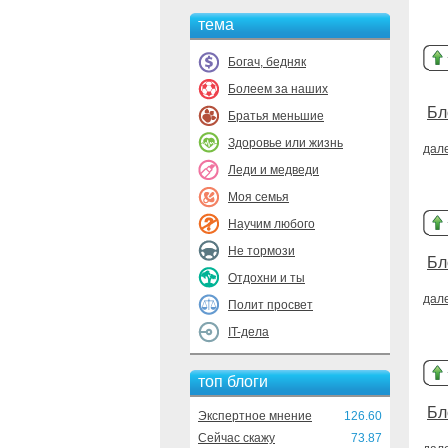
тема
Богач, бедняк
Болеем за наших
Бл
Братья меньшие
Здоровье или жизнь
дал
Леди и медведи
Моя семья
Научим любого
Не тормози
Бл
Отдохни и ты
дал
Полит просвет
IT-дела
топ блоги
Бл
Экспертное мнение
126.60
Сейчас скажу
73.87