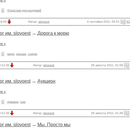
ее »
Атеистам для раздумий
4 сентября 2011, 05:51
61
-9.00
Автор:
slovoest
ог им. slovoest
→
Дорога к морю
ее »
море
,
юноша
,
старик
26 августа 2011, 01:58
+12.00
Автор:
slovoest
ог им. slovoest
→
Аукцион
ее »
аукцион
,
сын
26 августа 2011, 01:49
+12.00
Автор:
slovoest
ог им. slovoest
→
Мы. Просто мы