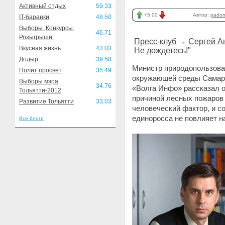
Активный отдых
59.33
+5.00
Автор:
pado
IT-баранки
48.50
Выборы. Конкурсы.
46.71
Розыгрыши.
Пресс-клуб
→
Сергей А
Вкусная жизнь
43.03
Не дождетесь!"
Додыр
39.58
Министр природопользован
Полит просвет
35.49
окружающей среды Самарс
Выборы мэра
34.76
«Волга Инфо» рассказал о 
Тольятти-2012
причиной лесных пожаров 
Развитие Тольятти
33.03
человеческий фактор, и с
единоросса не повлияет н
Все блоги