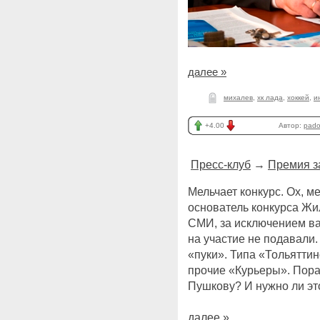
далее »
михалев
,
хк лада
,
хоккей
,
и
+4.00
Автор:
pad
Пресс-клуб
→
Премия з
Мельчает конкурс. Ох, м
основатель конкурса Жи
СМИ, за исключением ва
на участие не подавали
«пуки». Типа «Тольяттин
прочие «Курьеры». Пора 
Пушкову? И нужно ли э
далее »