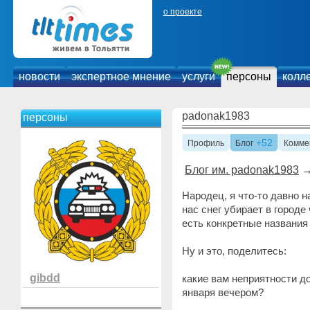
о проекте
новости
экспертное мнение
услуги
персоны
колл
padonak1983
персоны
+52
Профиль
Блог
Комме
Блог им. padonak1983
Народец, я что-то давно 
нас снег убирает в городе
есть конкретные названия
Ну и это, поделитесь:
gibdd
какие вам неприятности до
января вечером?