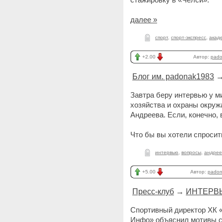
далее »
спорт
,
спорт-экспресс
,
акад
+2.00
Автор:
pad
Блог им. padonak1983
Завтра беру интервью у м
хозяйства и охраны окру
Андреева. Если, конечно, 
Что бы вы хотели спросит
интервью
,
вопросы
,
андрее
+5.00
Автор:
pado
Пресс-клуб
→
ИНТЕРВ
Спортивный директор ХК 
Инфо» объяснил мотивы св