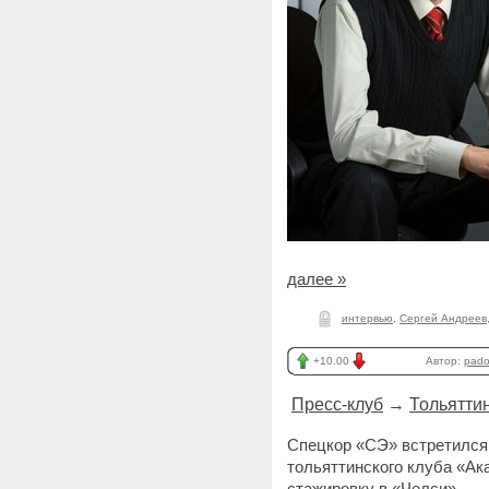
далее »
интервью
,
Сергей Андреев
+10.00
Автор:
pad
Пресс-клуб
→
Тольятти
Спецкор «СЭ» встретился
тольяттинского клуба «А
стажировку в «Челси».