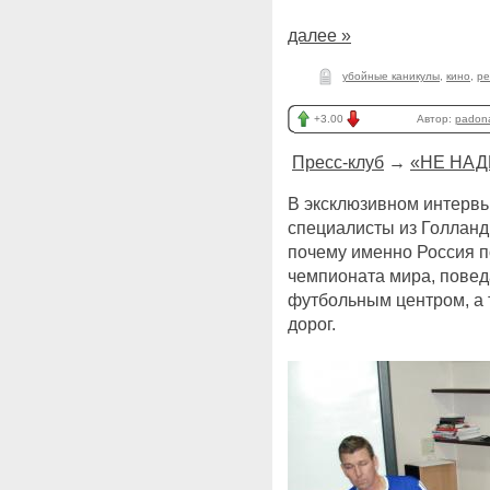
далее »
убойные каникулы
,
кино
,
ре
+3.00
Автор:
padon
Пресс-клуб
→
«НЕ НАД
В эксклюзивном интерв
специалисты из Голланд
почему именно Россия п
чемпионата мира, повед
футбольным центром, а 
дорог.