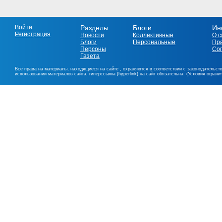
Войти
Разделы
Блоги
Ин
Регистрация
Новости
Коллективные
О с
Блоги
Персональные
Пр
Персоны
Со
Газета
Все права на материалы, находящиеся на сайте , охраняются в соответствии с законодательст
использовании материалов сайта, гиперссылка (hyperlink) на сайт обязательна. (Условия огран