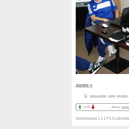
далее »
волга-инфо
,
спорт
,
футбол
+4.00
Автор:
pado
предыдущая
1
2
3
4
5
6
следую