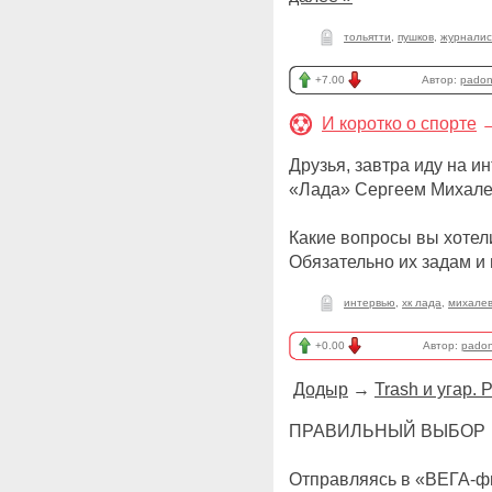
тольятти
,
пушков
,
журналис
+7.00
Автор:
pado
И коротко о спорте
Друзья, завтра иду на 
«Лада» Сергеем Михал
Какие вопросы вы хотел
Обязательно их задам и 
интервью
,
хк лада
,
михале
+0.00
Автор:
pado
Додыр
→
Trash и угар.
ПРАВИЛЬНЫЙ ВЫБОР
Отправляясь в «ВЕГА-фи