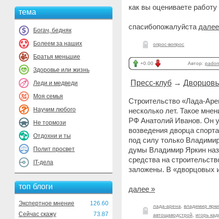
как вы оцениваете работ
тема
спасибопожалуйста
далее
Богач, бедняк
Болеем за наших
опрос-вопрос
Братья меньшие
+0.00
Автор:
pado
Здоровье или жизнь
Пресс-клуб
→
Дворцовы
Леди и медведи
Моя семья
Строительство «Лада-Аре
Научим любого
несколько лет. Такое мне
РФ Анатолий Иванов. Он у
Не тормози
возведения дворца спорта
Отдохни и ты
под силу только Владимир
Полит просвет
думы Владимир Яркин назв
средства на строительств
IT-дела
заложены. В «дворцовых 
топ блоги
далее »
Экспертное мнение
126.60
лада-арена
,
владимир ярк
Сейчас скажу
73.87
автощаводстрой
,
игорь ка